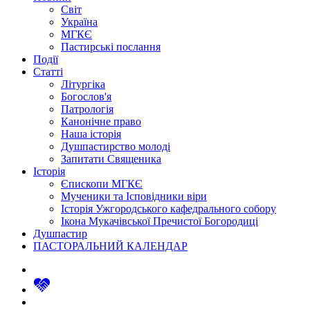
Світ
Україна
МГКЄ
Пастирські послання
Події
Статті
Літургіка
Богослов'я
Патрологія
Канонічне право
Наша історія
Душпастирство молоді
Запитати Священика
Історія
Єпископи МГКЄ
Мученики та Ісповідники віри
Історія Ужгородського кафедрального собору
Ікона Мукачівської Пречистої Богородиці
Душпастир
ПАСТОРАЛЬНИЙ КАЛЕНДАР