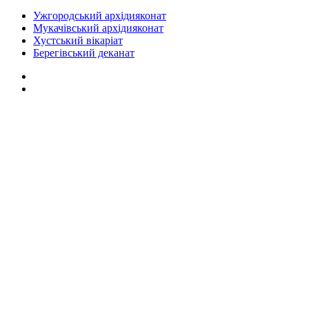
Ужгородський архідияконат
Мукачівський архідияконат
Хустський вікаріат
Берегівський деканат