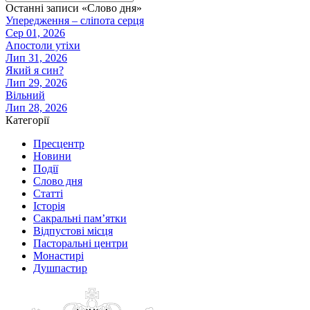
Останні записи «Слово дня»
Упередження – сліпота серця
Сер 01, 2026
Апостоли утіхи
Лип 31, 2026
Який я син?
Лип 29, 2026
Вільний
Лип 28, 2026
Категорії
Пресцентр
Новини
Події
Слово дня
Статті
Історія
Сакральні пам’ятки
Відпустові місця
Пасторальні центри
Монастирі
Душпастир