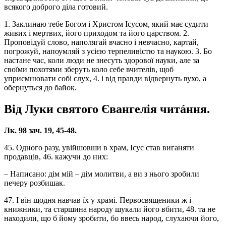
всякого доброго діла готовий.
1. Заклинаю тебе Богом і Христом Ісусом, який має судити
живих і мертвих, його приходом та його царством. 2.
Проповідуй слово, наполягай вчасно і невчасно, картай,
погрожуй, напоумляй з усією терпеливістю та наукою. 3. Бо
настане час, коли люди не знесуть здорової науки, але за
своїми похотями зберуть коло себе вчителів, щоб
уприємнювати собі слух, 4. і від правди відвернуть вухо, а
обернуться до байок.
Від Луки святого Євангелія читáння.
Лк. 98 зач. 19, 45-48.
45. Одного разу, увійшовши в храм, Ісус став виганяти
продавців, 46. кажучи до них:
– Написано: дім мій – дім молитви, а ви з нього зробили
печеру розбишак.
47. І він щодня навчав їх у храмі. Первосвященики ж і
книжники, та старшина народу шукали його вбити, 48. та не
находили, що б йому зробити, бо ввесь народ, слухаючи його,