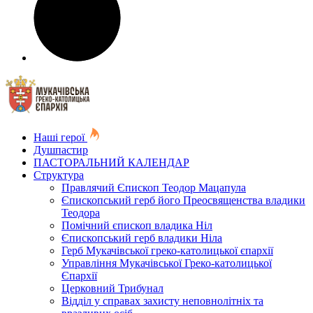
Наші герої
Душпастир
ПАСТОРАЛЬНИЙ КАЛЕНДАР
Структура
Правлячий Єпископ Теодор Мацапула
Єпископський герб його Преосвященства владики
Теодора
Помічний єпископ владика Ніл
Єпископський герб владики Ніла
Герб Мукачівської греко-католицької єпархії
Управління Мукачівської Греко-католицької
Єпархії
Церковний Трибунал
Відділ у справах захисту неповнолітніх та