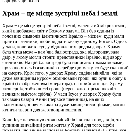
горнувся до нього.
Храм − це місце зустрічі неба і землі
Храм − це місце зустрічі неба і землі, маленький мікрокосмос,
який відображав світ у Божому задумі. Він був одним із
головних символів ідентичності Ізраїлю – місцем, куди мали
прийти язичники, щоби віддати хвалу єдиному Богові. Однак
у часи, коли жив Ісус, у відновлених Іродом дворах Храму
була чітка межа – кам’яна балюстрада, яка відгороджувала
двір, у якому могли стояти представники Ізраїлю, від двору
язичників. На цій балюстраді було написано трьома мовами,
що якщо хтось із язичників перейде цю межу, то буде скараний
на смерть. Крім того, у дворах Храму сиділи міняйли, які за
дуже завищеним курсом обмінювали гроші, які були в обігу в
країні (із зображенням імператора), на прийнятні для Храму
«кошерні», тобто чисті гроші (переважно тирські шеклі з
великим вмістом срібла). У часи Ісуса у дворах Храму були
так звані базари Анни (первосвященника), на яких
паломники, знову ж таки за дуже завищеними цінами, могли
купити тварин для жертвоприношення.
Коли Ісус перекинув столи міняйлів і вигнав продавців, то
зупинив звичайний ритм життя у Храмі для того, щоби
показати, що він не відповідає Божому задумові[3]. Отже, уся