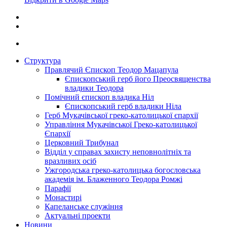
Структура
Правлячий Єпископ Теодор Мацапула
Єпископський герб його Преосвященства
владики Теодора
Помічний єпископ владика Ніл
Єпископський герб владики Ніла
Герб Мукачівської греко-католицької єпархії
Управління Мукачівської Греко-католицької
Єпархії
Церковний Трибунал
Відділ у справах захисту неповнолітніх та
вразливих осіб
Ужгородська греко-католицька богословська
академія ім. Блаженного Теодора Ромжі
Парафії
Монастирі
Капеланське служіння
Актуальні проекти
Новини