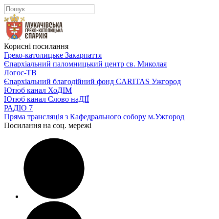
Корисні посилання
Греко-католицьке Закарпаття
Єпархіальний паломницький центр св. Миколая
Логос-ТВ
Єпархіальний благодійний фонд CARITAS Ужгород
Ютюб канал ХоДІМ
Ютюб канал Слово наДІЇ
РАДІО 7
Пряма трансляція з Кафедрального собору м.Ужгород
Посилання на соц. мережі