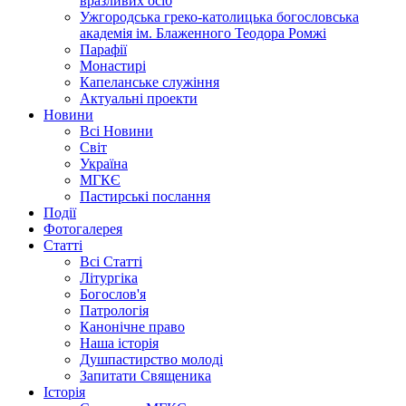
вразливих осіб
Ужгородська греко-католицька богословська
академія ім. Блаженного Теодора Ромжі
Парафії
Монастирі
Капеланське служіння
Актуальні проекти
Новини
Всі Новини
Світ
Україна
МГКЄ
Пастирські послання
Події
Фотогалерея
Статті
Всі Статті
Літургіка
Богослов'я
Патрологія
Канонічне право
Наша історія
Душпастирство молоді
Запитати Священика
Історія