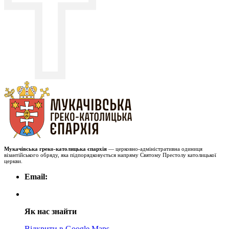
Мукачівська греко-католицька єпархія
— церковно-адміністративна одиниця
візантійського обряду, яка підпорядковується напряму Святому Престолу католицької
церкви.
Email:
Як нас знайти
Відкрити в Google Maps