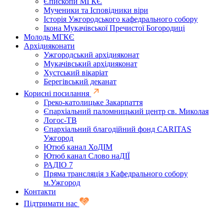
Єпископи МГКЄ
Мученики та Ісповідники віри
Історія Ужгородського кафедрального собору
Ікона Мукачівської Пречистої Богородиці
Молодь МГКЄ
Архідияконати
Ужгородський архідияконат
Мукачівський архідияконат
Хустський вікаріат
Берегівський деканат
Корисні посилання
Греко-католицьке Закарпаття
Єпархіальний паломницький центр св. Миколая
Логос-ТВ
Єпархіальний благодійний фонд CARITAS
Ужгород
Ютюб канал ХоДІМ
Ютюб канал Слово наДІЇ
РАДІО 7
Пряма трансляція з Кафедрального собору
м.Ужгород
Контакти
Підтримати нас