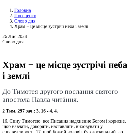
Головна
Пресцентр
Слово дня
Храм − це місце зустрічі неба і землі
26
Лис 2024
Слово
дня
Храм − це місце зустрічі неба
і землі
До Тимотея другого послання святого
апостола Павла читáння.
2 Тим. 297 зач.; 3, 16 - 4, 4.
16. Сину Тимотею, все Писання надхненне Богом і корисне,
щоб навчати, докоряти, наставляти, виховувати у
справедливості, 17. щоб Божий чоловік був досконалий, до