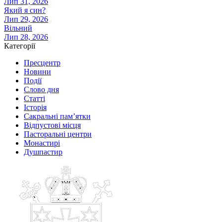
Лип 31, 2026
Який я син?
Лип 29, 2026
Вільний
Лип 28, 2026
Категорії
Пресцентр
Новини
Події
Слово дня
Статті
Історія
Сакральні пам’ятки
Відпустові місця
Пасторальні центри
Монастирі
Душпастир