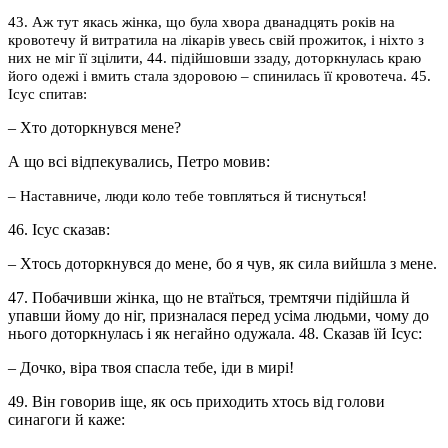
43. Аж тут якась жінка, що була хвора дванадцять років на
кровотечу й витратила на лікарів увесь свій прожиток, і ніхто з
них не міг її зцілити, 44. підійшовши ззаду, доторкнулась краю
його одежі і вмить стала здоровою – спинилась її кровотеча. 45.
Ісус спитав:
– Хто доторкнувся мене?
А що всі відпекувались, Петро мовив:
– Наставниче, люди коло тебе товпляться й тиснуться!
46. Ісус сказав:
– Хтось доторкнувся до мене, бо я чув, як сила вийшла з мене.
47. Побачивши жінка, що не втаїться, тремтячи підійшла й
упавши йому до ніг, призналася перед усіма людьми, чому до
нього доторкнулась і як негайно одужала. 48. Сказав їй Ісус:
– Дочко, віра твоя спасла тебе, іди в мирі!
49. Він говорив іще, як ось приходить хтось від голови
синагоги й каже: