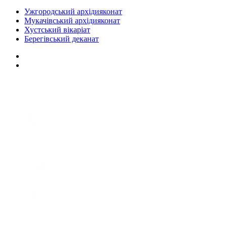
Ужгородський архідияконат
Мукачівський архідияконат
Хустський вікаріат
Берегівський деканат