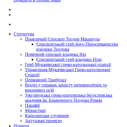
Структура
Правлячий Єпископ Теодор Мацапула
Єпископський герб його Преосвященства
владики Теодора
Помічний єпископ владика Ніл
Єпископський герб владики Ніла
Герб Мукачівської греко-католицької єпархії
Управління Мукачівської Греко-католицької
Єпархії
Церковний Трибунал
Відділ у справах захисту неповнолітніх та
вразливих осіб
Ужгородська греко-католицька богословська
академія ім. Блаженного Теодора Ромжі
Парафії
Монастирі
Капеланське служіння
Актуальні проекти
Новини