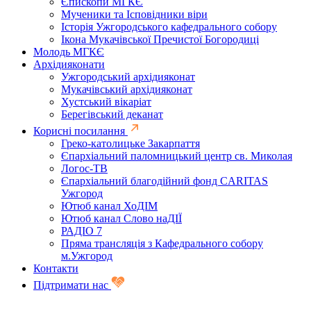
Єпископи МГКЄ
Мученики та Ісповідники віри
Історія Ужгородського кафедрального собору
Ікона Мукачівської Пречистої Богородиці
Молодь МГКЄ
Архідияконати
Ужгородський архідияконат
Мукачівський архідияконат
Хустський вікаріат
Берегівський деканат
Корисні посилання
Греко-католицьке Закарпаття
Єпархіальний паломницький центр св. Миколая
Логос-ТВ
Єпархіальний благодійний фонд CARITAS
Ужгород
Ютюб канал ХоДІМ
Ютюб канал Слово наДІЇ
РАДІО 7
Пряма трансляція з Кафедрального собору
м.Ужгород
Контакти
Підтримати нас