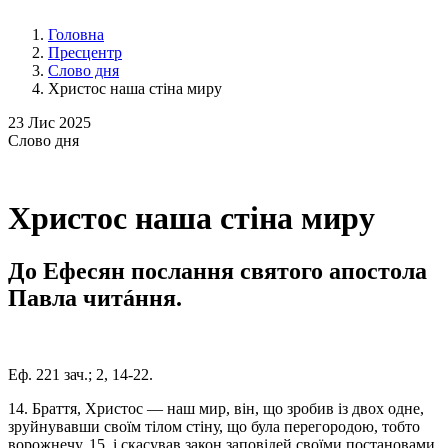
Головна
Пресцентр
Слово дня
Христос наша стіна миру
23
Лис 2025
Слово
дня
Христос наша стіна миру
До Ефесян послання святого апостола
Павла читáння.
Еф. 221 зач.; 2, 14-22.
14. Браття, Христoс — наш мир, він, що зробив із двох одне,
зруйнувавши своїм тілом стіну, що була перегородою, тобто
ворожнечу, 15. і скасував закон заповідей своїми постановами