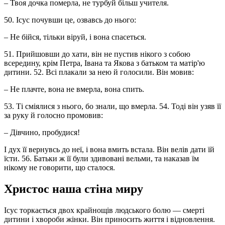
– Твоя дочка померла, не турбуй більш учителя.
50. Ісус почувши це, озвавсь до нього:
– Не бійся, тільки віруй, і вона спасеться.
51. Прийшовши до хати, він не пустив нікого з собою
всередину, крім Петра, Івана та Якова з батьком та матір'ю
дитини. 52. Всі плакали за нею й голосили. Він мовив:
– Не плачте, вона не вмерла, вона спить.
53. Ті сміялися з нього, бо знали, що вмерла. 54. Тоді він узяв її
за руку й голосно промовив:
– Дівчино, пробудися!
І дух її вернувсь до неї, і вона вмить встала. Він велів дати їй
їсти. 56. Батьки ж її були здивовані вельми, та наказав їм
нікому не говорити, що сталося.
Христос наша стіна миру
Ісус торкається двох крайнощів людського болю — смерті
дитини і хвороби жінки. Він приносить життя і відновлення.