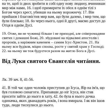
на те, щоб із двох зробити в собі одну нову людину, вчинивши
мир між нами, 16. і щоб примирити їх обох в однім тілі з
Богом через хрест, убивши на ньому ворожнечу. 17. Він
прийшов і благовістив мир вам, що були далеко, і мир тим, що
були близько; 18. бо через нього, одні й другі, маємо доступ до
Отця в однім Дусі.
19. Отже, ви не чужинці більше і не приходні, але співгромадяни
святих і домашні Божі, 20. збудовані на підвалині апостолів і
пророків, а наріжним каменем – самим Ісус-Христом. 21. На
ньому вся будівля, міцно споєна, росте у святий храм у Господі;
22. на ньому ви теж будуєтеся разом на житло Бога в Дусі.
Від Луки святого Євангелія читáння.
Лк. 39 зач. 8, 41-56.
41. В той час один чоловік приступив до Ісуса, Яір на ім'я, що
був головою синагоги. Припавши до ніг Ісуса, він став
просити зайти до нього в хату, 42. бо була в нього дочка
одиначка, яких дванадцять років, і вона вмирала. І як він ішов
туди, люди тиснулися до нього.