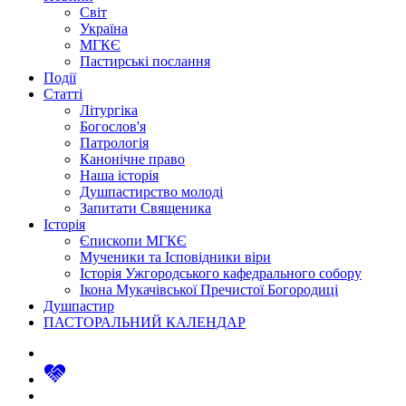
Світ
Україна
МГКЄ
Пастирські послання
Події
Статті
Літургіка
Богослов'я
Патрологія
Канонічне право
Наша історія
Душпастирство молоді
Запитати Священика
Історія
Єпископи МГКЄ
Мученики та Ісповідники віри
Історія Ужгородського кафедрального собору
Ікона Мукачівської Пречистої Богородиці
Душпастир
ПАСТОРАЛЬНИЙ КАЛЕНДАР