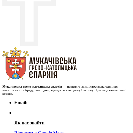
Мукачівська греко-католицька єпархія
— церковно-адміністративна одиниця
візантійського обряду, яка підпорядковується напряму Святому Престолу католицької
церкви.
Email:
Як нас знайти
Відкрити в Google Maps