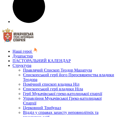
Наші герої
Душпастир
ПАСТОРАЛЬНИЙ КАЛЕНДАР
Структура
Правлячий Єпископ Теодор Мацапула
Єпископський герб його Преосвященства владики
Теодора
Помічний єпископ владика Ніл
Єпископський герб владики Ніла
Герб Мукачівської греко-католицької єпархії
Управління Мукачівської Греко-католицької
Єпархії
Церковний Трибунал
Відділ у справах захисту неповнолітніх та