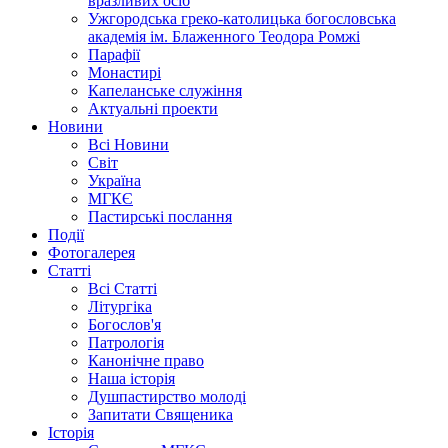
вразливих осіб
Ужгородська греко-католицька богословська
академія ім. Блаженного Теодора Ромжі
Парафії
Монастирі
Капеланське служіння
Актуальні проекти
Новини
Всі Новини
Світ
Україна
МГКЄ
Пастирські послання
Події
Фотогалерея
Статті
Всі Статті
Літургіка
Богослов'я
Патрологія
Канонічне право
Наша історія
Душпастирство молоді
Запитати Священика
Історія