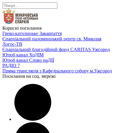
Корисні посилання
Греко-католицьке Закарпаття
Єпархіальний паломницький центр св. Миколая
Логос-ТВ
Єпархіальний благодійний фонд CARITAS Ужгород
Ютюб канал ХоДІМ
Ютюб канал Слово наДІЇ
РАДІО 7
Пряма трансляція з Кафедрального собору м.Ужгород
Посилання на соц. мережі