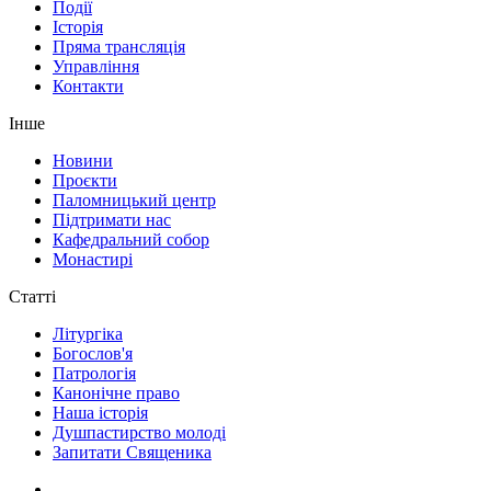
Події
Історія
Пряма трансляція
Управління
Контакти
Інше
Новини
Проєкти
Паломницький центр
Підтримати нас
Кафедральний собор
Монастирі
Статті
Літургіка
Богослов'я
Патрологія
Канонічне право
Наша історія
Душпастирство молоді
Запитати Священика