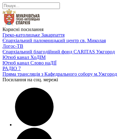
Корисні посилання
Греко-католицьке Закарпаття
Єпархіальний паломницький центр св. Миколая
Логос-ТВ
Єпархіальний благодійний фонд CARITAS Ужгород
Ютюб канал ХоДІМ
Ютюб канал Слово наДІЇ
РАДІО 7
Пряма трансляція з Кафедрального собору м.Ужгород
Посилання на соц. мережі