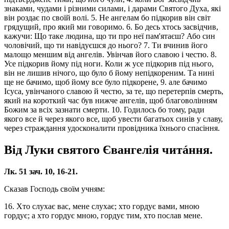
знаками, чудами і різними силами, і дарами Святого Духа, які
він роздає по своїй волі. 5. Не ангелам бо підкорив він світ
грядущий, про який ми говоримо. 6. Бо десь хтось засвідчив,
кажучи: Що таке людина, що ти про неї пам'ятаєш? Або син
чоловічий, що ти навідуєшся до нього? 7. Ти вчинив його
малощо меншим від ангелів. Увінчав його славою і честю. 8.
Усе підкорив йому під ноги. Коли ж усе підкорив під нього,
він не лишив нічого, що було б йому непідкореним. Та нині
ще не бачимо, щоб йому все було підкорене, 9. але бачимо
Ісуса, увінчаного славою й честю, за те, що перетерпів смерть,
який на короткий час був нижче ангелів, щоб благоволінням
Божим за всіх зазнати смерти. 10. Годилось бо тому, ради
якого все й через якого все, щоб увести багатьох синів у славу,
через страждання удосконалити провідника їхнього спасіння.
Від Луки святого Євангелія читáння.
Лк. 51 зач. 10, 16-21.
Сказав Господь своїм учням:
16. Хто слухає вас, мене слухає; хто гордує вами, мною
гордує; а хто гордує мною, гордує тим, хто послав мене.