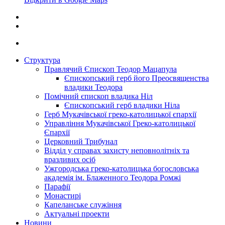
Структура
Правлячий Єпископ Теодор Мацапула
Єпископський герб його Преосвященства
владики Теодора
Помічний єпископ владика Ніл
Єпископський герб владики Ніла
Герб Мукачівської греко-католицької єпархії
Управління Мукачівської Греко-католицької
Єпархії
Церковний Трибунал
Відділ у справах захисту неповнолітніх та
вразливих осіб
Ужгородська греко-католицька богословська
академія ім. Блаженного Теодора Ромжі
Парафії
Монастирі
Капеланське служіння
Актуальні проекти
Новини