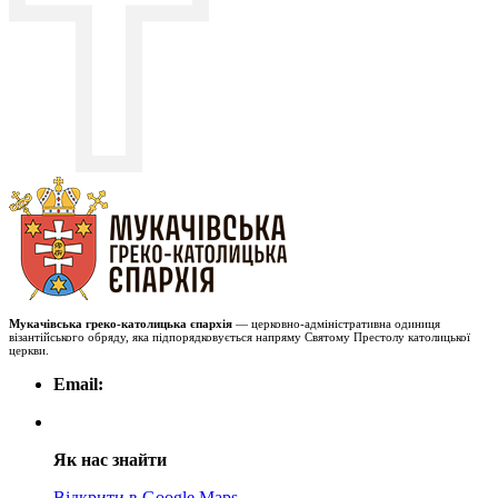
Мукачівська греко-католицька єпархія
— церковно-адміністративна одиниця
візантійського обряду, яка підпорядковується напряму Святому Престолу католицької
церкви.
Email:
Як нас знайти
Відкрити в Google Maps