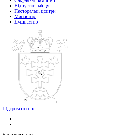
Сакральні пам’ятки
Відпустові місця
Пасторальні центри
Монастирі
Душпастир
Підтримати нас
Наші контакти