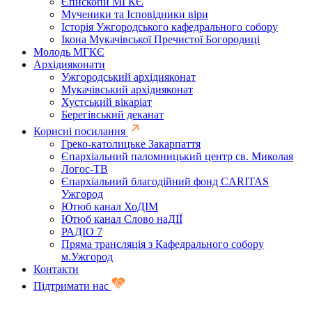
Єпископи МГКЄ
Мученики та Ісповідники віри
Історія Ужгородського кафедрального собору
Ікона Мукачівської Пречистої Богородиці
Молодь МГКЄ
Архідияконати
Ужгородський архідияконат
Мукачівський архідияконат
Хустський вікаріат
Берегівський деканат
Корисні посилання
Греко-католицьке Закарпаття
Єпархіальний паломницький центр св. Миколая
Логос-ТВ
Єпархіальний благодійний фонд CARITAS
Ужгород
Ютюб канал ХоДІМ
Ютюб канал Слово наДІЇ
РАДІО 7
Пряма трансляція з Кафедрального собору
м.Ужгород
Контакти
Підтримати нас