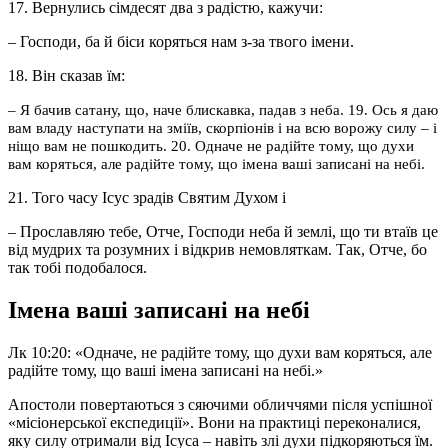
17. Вернулись сімдесят два з радістю, кажучи:
– Господи, ба й біси коряться нам з-за твого імени.
18. Він сказав їм:
– Я бачив сатану, що, наче блискавка, падав з неба. 19. Ось я даю
вам владу наступати на зміїв, скорпіонів і на всю ворожу силу – і
ніщо вам не пошкодить. 20. Одначе не радійте тому, що духи
вам коряться, але радійте тому, що імена ваші записані на небі.
21. Того часу Ісус зрадів Святим Духом і
– Прославляю тебе, Отче, Господи неба й землі, що ти втаїв це
від мудрих та розумних і відкрив немовляткам. Так, Отче, бо
так тобі подобалося.
Імена ваші записані на небі
Лк 10:20: «Одначе, не радійте тому, що духи вам коряться, але
радійте тому, що ваші імена записані на небі.»
Апостоли повертаються з сяючими обличчями після успішної
«місіонерської експедиції». Вони на практиці переконалися,
яку силу отримали від Ісуса – навіть злі духи підкоряються їм.