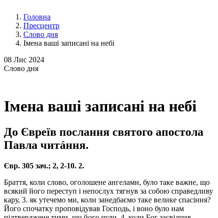
Головна
Пресцентр
Слово дня
Імена ваші записані на небі
08
Лис 2024
Слово
дня
Імена ваші записані на небі
До Євреїв послання святого апостола
Павла читáння.
Євр. 305 зач.; 2, 2-10. 2.
Браття, коли слово, оголошене ангелами, було таке важне, що
всякий його переступ і непослух тягнув за собою справедливу
кару, 3. як утечемо ми, коли занедбаємо таке велике спасіння?
Його спочатку проповідував Господь, і воно було нам
підтверджене тими, що його чули, 4. коли Бог засвідчив