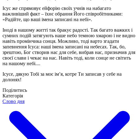
Ісус же спрямовує ейфорію своїх учнів на набагато
важливіший факт – їхнє обрання Його співробітниками:
«Радійте, що ваші імена записані на небі».
Іноді в нашому житті так бракує радості. Так багато важких і
сумних подій затягують наше небо темною хмарою і не видно
навіть промінчика сонця. Можливо, тоді варто згадати
запевнення Ісуса: наші імена записані на небесах. Так, бо,
зрештою, Бог створив нас для себе, вибрав нас, призначив для
своєї слави і чекає на нас. Навіть тоді, коли сонце не світить
на нашому небі....
Ісусе, дякую Тобі за моє імʼя, котре Ти записав у себе на
долонях!
Поділитись
Категорія
Слово дня