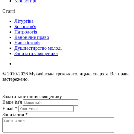
Монастирі
Статті
Літургіка
Богослов'я
Патрологія
Канонічне право
Наша історія
Душпастирство молоді
Запитати Священика
© 2010-2026
Мукачівська греко-католицька єпархія.
Всі права
застережено.
Задати запитання священику
Ваше ім'я
Email
*
Запитання
*