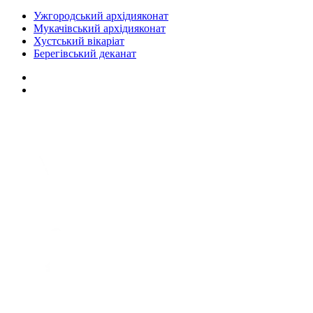
Ужгородський архідияконат
Мукачівський архідияконат
Хустський вікаріат
Берегівський деканат