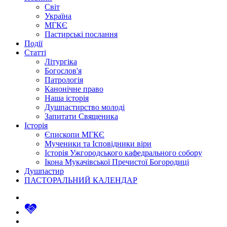
Світ
Україна
МГКЄ
Пастирські послання
Події
Статті
Літургіка
Богослов'я
Патрологія
Канонічне право
Наша історія
Душпастирство молоді
Запитати Священика
Історія
Єпископи МГКЄ
Мученики та Ісповідники віри
Історія Ужгородського кафедрального собору
Ікона Мукачівської Пречистої Богородиці
Душпастир
ПАСТОРАЛЬНИЙ КАЛЕНДАР