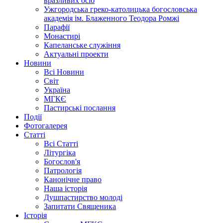
вразливих осіб
Ужгородська греко-католицька богословська
академія ім. Блаженного Теодора Ромжі
Парафії
Монастирі
Капеланське служіння
Актуальні проекти
Новини
Всі Новини
Світ
Україна
МГКЄ
Пастирські послання
Події
Фотогалерея
Статті
Всі Статті
Літургіка
Богослов'я
Патрологія
Канонічне право
Наша історія
Душпастирство молоді
Запитати Священика
Історія