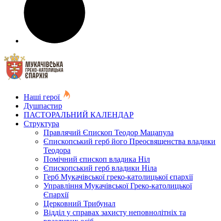
Наші герої
Душпастир
ПАСТОРАЛЬНИЙ КАЛЕНДАР
Структура
Правлячий Єпископ Теодор Мацапула
Єпископський герб його Преосвященства владики
Теодора
Помічний єпископ владика Ніл
Єпископський герб владики Ніла
Герб Мукачівської греко-католицької єпархії
Управління Мукачівської Греко-католицької
Єпархії
Церковний Трибунал
Відділ у справах захисту неповнолітніх та