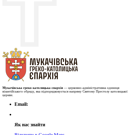
Мукачівська греко-католицька єпархія
— церковно-адміністративна одиниця
візантійського обряду, яка підпорядковується напряму Святому Престолу католицької
церкви.
Email:
Як нас знайти
Відкрити в Google Maps