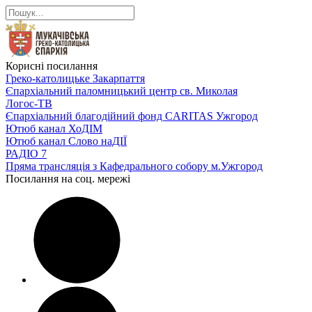
Корисні посилання
Греко-католицьке Закарпаття
Єпархіальний паломницький центр св. Миколая
Логос-ТВ
Єпархіальний благодійний фонд CARITAS Ужгород
Ютюб канал ХоДІМ
Ютюб канал Слово наДІЇ
РАДІО 7
Пряма трансляція з Кафедрального собору м.Ужгород
Посилання на соц. мережі