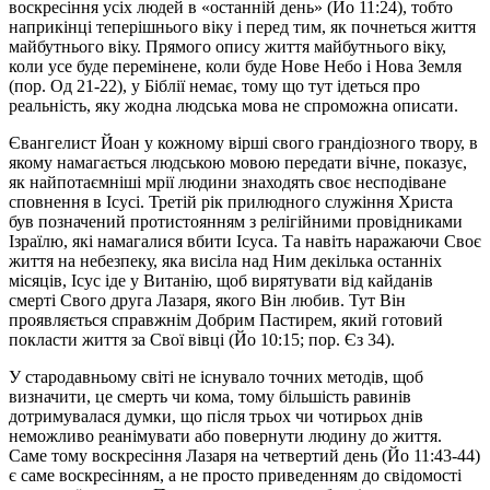
воскресіння усіх людей в «останній день» (Йо 11:24), тобто
наприкінці теперішнього віку і перед тим, як почнеться життя
майбутнього віку. Прямого опису життя майбутнього віку,
коли усе буде перемінене, коли буде Нове Небо і Нова Земля
(пор. Од 21-22), у Біблії немає, тому що тут ідеться про
реальність, яку жодна людська мова не спроможна описати.
Євангелист Йоан у кожному вірші свого грандіозного твору, в
якому намагається людською мовою передати вічне, показує,
як найпотаємніші мрії людини знаходять своє несподіване
сповнення в Ісусі. Третій рік прилюдного служіння Христа
був позначений протистоянням з релігійними провідниками
Ізраїлю, які намагалися вбити Ісуса. Та навіть наражаючи Своє
життя на небезпеку, яка висіла над Ним декілька останніх
місяців, Ісус іде у Витанію, щоб вирятувати від кайданів
смерті Свого друга Лазаря, якого Він любив. Тут Він
проявляється справжнім Добрим Пастирем, який готовий
покласти життя за Свої вівці (Йо 10:15; пор. Єз 34).
У стародавньому світі не існувало точних методів, щоб
визначити, це смерть чи кома, тому більшість равинів
дотримувалася думки, що після трьох чи чотирьох днів
неможливо реанімувати або повернути людину до життя.
Саме тому воскресіння Лазаря на четвертий день (Йо 11:43-44)
є саме воскресінням, а не просто приведенням до свідомості