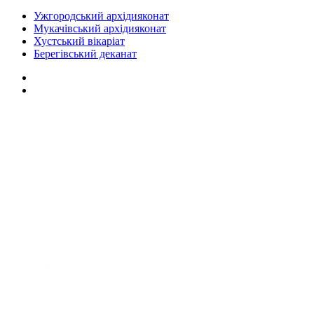
Ужгородський архідияконат
Мукачівський архідияконат
Хустський вікаріат
Берегівський деканат