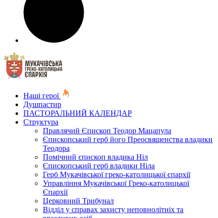
Наші герої
Душпастир
ПАСТОРАЛЬНИЙ КАЛЕНДАР
Структура
Правлячий Єпископ Теодор Мацапула
Єпископський герб його Преосвященства владики
Теодора
Помічний єпископ владика Ніл
Єпископський герб владики Ніла
Герб Мукачівської греко-католицької єпархії
Управління Мукачівської Греко-католицької
Єпархії
Церковний Трибунал
Відділ у справах захисту неповнолітніх та