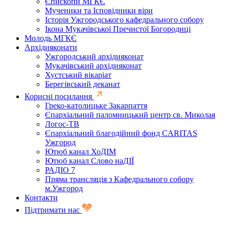
Єпископи МГКЄ
Мученики та Ісповідники віри
Історія Ужгородського кафедрального собору
Ікона Мукачівської Пречистої Богородиці
Молодь МГКЄ
Архідияконати
Ужгородський архідияконат
Мукачівський архідияконат
Хустський вікаріат
Берегівський деканат
Корисні посилання
Греко-католицьке Закарпаття
Єпархіальний паломницький центр св. Миколая
Логос-ТВ
Єпархіальний благодійний фонд CARITAS
Ужгород
Ютюб канал ХоДІМ
Ютюб канал Слово наДІЇ
РАДІО 7
Пряма трансляція з Кафедрального собору
м.Ужгород
Контакти
Підтримати нас