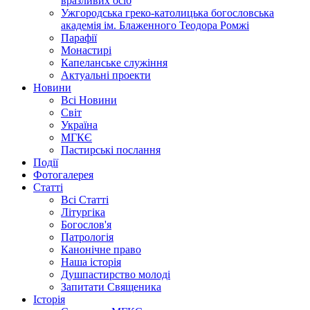
вразливих осіб
Ужгородська греко-католицька богословська
академія ім. Блаженного Теодора Ромжі
Парафії
Монастирі
Капеланське служіння
Актуальні проекти
Новини
Всі Новини
Світ
Україна
МГКЄ
Пастирські послання
Події
Фотогалерея
Статті
Всі Статті
Літургіка
Богослов'я
Патрологія
Канонічне право
Наша історія
Душпастирство молоді
Запитати Священика
Історія