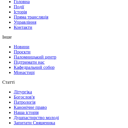
Головна
Події
Історія
Пряма трансляція
Управління
Контакти
Інше
Новини
Проєкти
Паломницький центр
Підтримати нас
Кафедральний собор
Монастирі
Статті
Літургіка
Богослов'я
Патрологія
Канонічне право
Наша історія
Душпастирство молоді
Запитати Священика