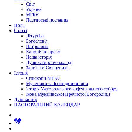
Світ
Україна
МГКЄ
Пастирські послання
Події
Статті
Літургіка
Богослов'я
Патрологія
Канонічне право
Наша історія
Душпастирство молоді
Запитати Священика
Історія
Єпископи МГКЄ
Мученики та Ісповідники віри
Історія Ужгородського кафедрального собору
Ікона Мукачівської Пречистої Богородиці
Душпастир
ПАСТОРАЛЬНИЙ КАЛЕНДАР