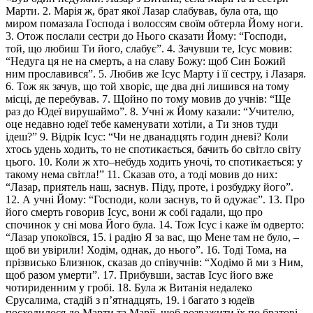
Марти. 2. Марія ж, брат якої Лазар слабував, була ота, що
миром помазала Господа і волоссям своїм обтерла Йому ноги.
3. Отож послали сестри до Нього сказати Йому: “Господи,
той, що любиш Ти його, слабує”. 4. Зачувши те, Ісус мовив:
“Недуга ця не на смерть, а на славу Божу: щоб Син Божий
ним прославився”. 5. Любив же Ісус Марту і її сестру, і Лазаря.
6. Тож як зачув, що той хворіє, ще два дні лишився на тому
місці, де перебував. 7. Щойно по тому мовив до учнів: “Ще
раз до Юдеї вирушаймо”. 8. Учні ж Йому казали: “Учителю,
оце недавно юдеї тебе каменувати хотіли, а Ти знов туди
ідеш?” 9. Відрік Ісус: “Чи не дванадцять годин дневі? Коли
хтось удень ходить, то не спотикається, бачить бо світло світу
цього. 10. Коли ж хто–небудь ходить уночі, то спотикається: у
такому нема світла!” 11. Сказав ото, а тоді мовив до них:
“Лазар, приятель наш, заснув. Піду, проте, і розбуджу його”.
12. А учні Йому: “Господи, коли заснув, то й одужає”. 13. Про
його смерть говорив Ісус, вони ж собі гадали, що про
спочинок у сні мова Його була. 14. Тож Ісус і каже їм одверто:
“Лазар упокоївся, 15. і радію Я за вас, що Мене там не було, –
щоб ви увірили! Ходім, однак, до нього”. 16. Тоді Тома, на
прізвисько Близнюк, сказав до співучнів: “Ходімо й ми з Ним,
щоб разом умерти”. 17. Прибувши, застав Ісус його вже
чотириденним у гробі. 18. Була ж Витанія недалеко
Єрусалима, стадій з п’ятнадцять, 19. і багато з юдеїв
посходилося до Марти та Марії, щоб розважити їх по братові.