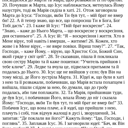
20. Почувши ж Марта, що Ісус наближається, метнулась Йому
назустріч, тоді як Марія сиділа в хаті. 21. Отож заговорила
Марта до Ісуса: “Господи, якби Ти був тут, – мій брат не вмер
би! 22. А й тепер знаю, що все, що попросиш Ти в Бога, Бог
Тобі дасть”. 23. І каже їй Ісус: “Твій брат воскресне”. 24.
“Знаю, – каже до Нього Марта, – що воскресне у воскресіння,
дня останнього”. 25. А Ісус їй: “Я – воскресіння і життя. Хто в
Мене вірує, той навіть і вмерши, – житиме! 26. Кожен, хто
живе і в Мене вірує, – не вмре повіки. Віриш тому?”. 27. “Так,
Господи, – каже Йому, – вірую, що Христос Єси, Божий Син,
який гряде у світ цей”. 28. Те сказавши, пішла й покликала
свою сестру Марію та й каже пошепки: “Учитель прийшов і
тебе кличе”. 29. Ледве та вчула це, підвелася притьмом та й
подалась до Нього. 30. Ісус ще не ввійшов у село; був Він на
тому місці, де Його зустріла Марта. 31. Юдеї ж, що були в хаті
з нею та її розважали, побачивши, що Марія встала похапцем і
вийшла, пішли слідом за нею, бо думали, що до гробу
подалась, аби там поплакати. 32. Та Марія, прийшовши туди,
де був Ісус, і побачивши Його, впала Йому до ніг і сказала
Йому: “Господи, якби Ти був тут, то мій брат не вмер би!” 33.
Побачив Ісус, що вона плаче, а й юдеї, що прийшли з нею,
плачуть і собі, тож відчув жалощі в дусі і, зворушений, 34.
запитав: “Де поклали ви його?” Кажуть йому: “Іди, Господи, і
поглянь”. 35. Заплакав Ісус. 36. І заговорили юдеї: “Бач, як Він