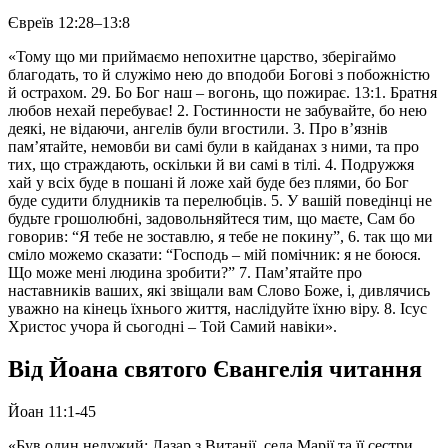
Євреїв 12:28–13:8
«Тому що ми приймаємо непохитне царство, зберігаймо
благодать, то й служімо нею до вподоби Богові з побожністю
й острахом. 29. Бо Бог наш – вогонь, що пожирає. 13:1. Братня
любов нехай перебуває! 2. Гостинности не забувайте, бо нею
деякі, не відаючи, ангелів були вгостили. 3. Про в’язнів
пам’ятайте, немовби ви самі були в кайданах з ними, та про
тих, що страждають, оскільки й ви самі в тілі. 4. Подружжя
хай у всіх буде в пошані й ложе хай буде без плями, бо Бог
буде судити блудників та перелюбців. 5. У вашій поведінці не
будьте грошолюбні, задовольняйтеся тим, що маєте, Сам бо
говорив: “Я тебе не зоставлю, я тебе не покину”, 6. так що ми
сміло можемо сказати: “Господь – мій помічник: я не боюся.
Що може мені людина зробити?” 7. Пам’ятайте про
наставників ваших, які звіщали вам Слово Боже, і, дивлячись
уважно на кінець їхнього життя, наслідуйте їхню віру. 8. Ісус
Христос учора й сьогодні – Той Самий навіки».
Від Йоана святого Євангелія читання
Йоан 11:1-45
«Був один недужий: Лазар з Витанії, села Марії та її сестри