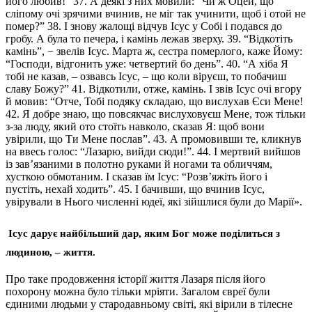
його любив!” 37. А деякі з них мовили: “Чи ж Оцей, що
сліпому очі зрячими вчинив, не міг так учинити, щоб і отой не
помер?” 38. І знову жалощі відчув Ісус у Собі і подався до
гробу. А була то печера, і камінь лежав зверху. 39. “Відкотіть
камінь”, − звелів Ісус. Марта ж, сестра померлого, каже Йому:
“Господи, відгонить уже: четвертий бо день”. 40. “А хіба Я
тобі не казав, – озвавсь Ісус, – що коли віруєш, то побачиш
славу Божу?” 41. Відкотили, отже, камінь. І звів Ісус очі вгору
й мовив: “Отче, Тобі подяку складаю, що вислухав Єси Мене!
42. Я добре знаю, що повсякчас вислуховуєш Мене, тож тільки
з-за люду, який ото стоїть навколо, сказав Я: щоб вони
увірили, що Ти Мене послав”. 43. А промовивши те, кликнув
на ввесь голос: “Лазарю, вийди сюди!”. 44. І мертвий вийшов
із зав’язаними в полотно руками й ногами та обличчям,
хусткою обмотаним. І сказав їм Ісус: “Розв’яжіть його і
пустіть, нехай ходить”. 45. І бачивши, що вчинив Ісус,
увірували в Нього численні юдеї, які зійшлися були до Марії».
Ісус дарує найбільший дар, яким Бог може поділиться з
людиною, – життя.
Про таке продовження історії життя Лазаря після його
похорону можна було тільки мріяти. Загалом євреї були
єдиними людьми у стародавньому світі, які вірили в тілесне