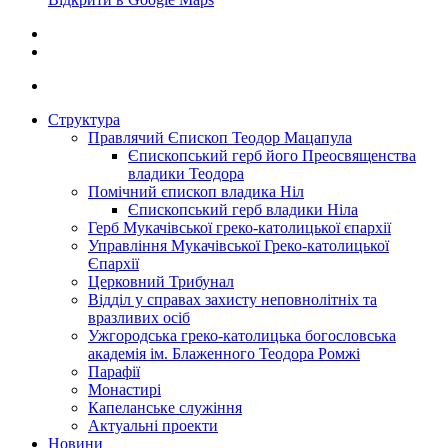
Структура
Правлячий Єпископ Теодор Мацапула
Єпископський герб його Преосвященства
владики Теодора
Помічний єпископ владика Ніл
Єпископський герб владики Ніла
Герб Мукачівської греко-католицької єпархії
Управління Мукачівської Греко-католицької
Єпархії
Церковний Трибунал
Відділ у справах захисту неповнолітніх та
вразливих осіб
Ужгородська греко-католицька богословська
академія ім. Блаженного Теодора Ромжі
Парафії
Монастирі
Капеланське служіння
Актуальні проекти
Новини