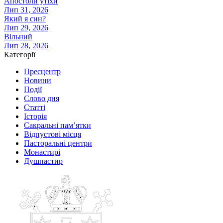
Апостоли утіхи
Лип 31, 2026
Який я син?
Лип 29, 2026
Вільний
Лип 28, 2026
Категорії
Пресцентр
Новини
Події
Слово дня
Статті
Історія
Сакральні пам’ятки
Відпустові місця
Пасторальні центри
Монастирі
Душпастир