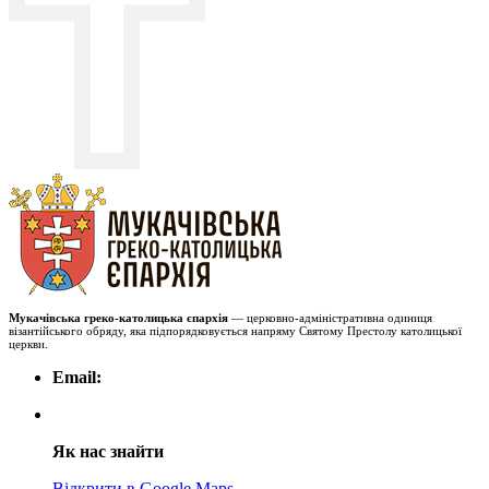
Мукачівська греко-католицька єпархія
— церковно-адміністративна одиниця
візантійського обряду, яка підпорядковується напряму Святому Престолу католицької
церкви.
Email:
Як нас знайти
Відкрити в Google Maps