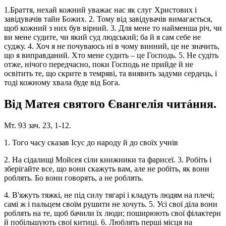
1.Браття, нехай кожний уважає нас як слуг Христових і
завідувачів тайн Божих. 2. Тому від завідувачів вимагається,
щоб кожний з них був вірний. 3. Для мене то найменша річ, чи
ви мене судите, чи який суд людський; ба й я сам себе не
суджу. 4. Хоч я не почуваюсь ні в чому винний, це не значить,
що я виправданий. Хто мене судить – це Господь. 5. Не судіть
отже, нічого передчасно, поки Господь не прийде й не
освітить те, що скрите в темряві, та виявить задуми сердець, і
тоді кожному хвала буде від Бога.
Від Матея святого Євангелія читáння.
Мт. 93 зач. 23, 1-12.
1. Того часу сказав Ісус до народу й до своїх учнів
2. На сідалищі Мойсея сіли книжники та фарисеї. 3. Робіть і
зберігайте все, що вони скажуть вам, але не робіть, як вони
роблять. Бо вони говорять, а не роблять.
4. В'яжуть тяжкі, не під силу тягарі і кладуть людям на плечі;
самі ж і пальцем своїм рушити не хочуть. 5. Усі свої діла вони
роблять на те, щоб бачили їх люди; поширюють свої філактери
й побільшують свої китиці. 6. Люблять перші місця на