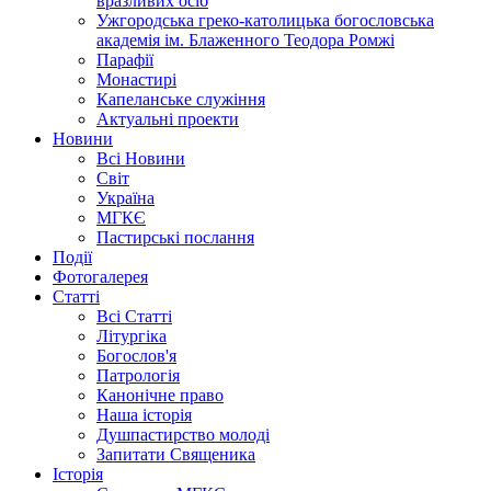
вразливих осіб
Ужгородська греко-католицька богословська
академія ім. Блаженного Теодора Ромжі
Парафії
Монастирі
Капеланське служіння
Актуальні проекти
Новини
Всі Новини
Світ
Україна
МГКЄ
Пастирські послання
Події
Фотогалерея
Статті
Всі Статті
Літургіка
Богослов'я
Патрологія
Канонічне право
Наша історія
Душпастирство молоді
Запитати Священика
Історія