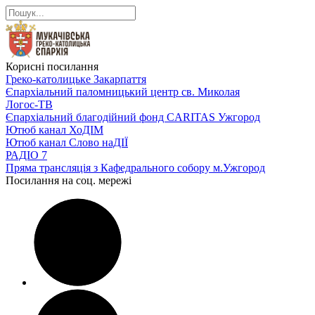
Корисні посилання
Греко-католицьке Закарпаття
Єпархіальний паломницький центр св. Миколая
Логос-ТВ
Єпархіальний благодійний фонд CARITAS Ужгород
Ютюб канал ХоДІМ
Ютюб канал Слово наДІЇ
РАДІО 7
Пряма трансляція з Кафедрального собору м.Ужгород
Посилання на соц. мережі