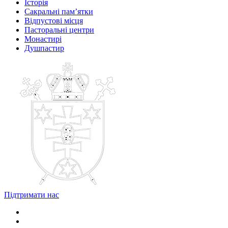
Історія
Сакральні пам’ятки
Відпустові місця
Пасторальні центри
Монастирі
Душпастир
Підтримати нас