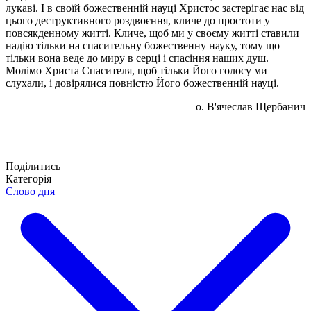
лукаві. І в своїй божественній науці Христос застерігає нас від
цього деструктивного роздвоєння, кличе до простоти у
повсякденному житті. Кличе, щоб ми у своєму житті ставили
надію тільки на спасительну божественну науку, тому що
тільки вона веде до миру в серці і спасіння наших душ.
Молімо Христа Спасителя, щоб тільки Його голосу ми
слухали, і довірялися повністю Його божественній науці.
о. В'ячеслав Щербанич
Поділитись
Категорія
Слово дня