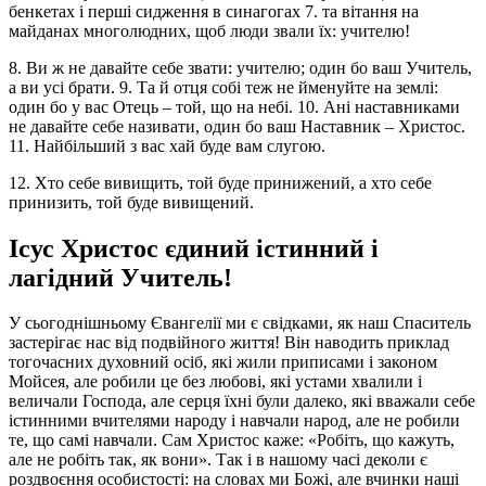
бенкетах і перші сидження в синагогах 7. та вітання на
майданах многолюдних, щоб люди звали їх: учителю!
8. Ви ж не давайте себе звати: учителю; один бо ваш Учитель,
а ви усі брати. 9. Та й отця собі теж не йменуйте на землі:
один бо у вас Отець – той, що на небі. 10. Ані наставниками
не давайте себе називати, один бо ваш Наставник – Христос.
11. Найбільший з вас хай буде вам слугою.
12. Хто себе вивищить, той буде принижений, а хто себе
принизить, той буде вивищений.
Ісус Христос єдиний істинний і
лагідний Учитель!
У сьогоднішньому Євангелії ми є свідками, як наш Спаситель
застерігає нас від подвійного життя! Він наводить приклад
тогочасних духовний осіб, які жили приписами і законом
Мойсея, але робили це без любові, які устами хвалили і
величали Господа, але серця їхні були далеко, які вважали себе
істинними вчителями народу і навчали народ, але не робили
те, що самі навчали. Сам Христос каже: «Робіть, що кажуть,
але не робіть так, як вони». Так і в нашому часі деколи є
роздвоєння особистості: на словах ми Божі, але вчинки наші