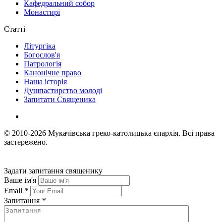
Кафедральний собор
Монастирі
Статті
Літургіка
Богослов'я
Патрологія
Канонічне право
Наша історія
Душпастирство молоді
Запитати Священика
© 2010-2026
Мукачівська греко-католицька єпархія.
Всі права
застережено.
Задати запитання священику
Ваше ім'я
Email
*
Запитання
*