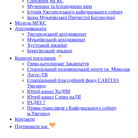
Єпископи МГКЄ
Мученики та Ісповідники віри
Історія Ужгородського кафедрального собору
Ікона Мукачівської Пречистої Богородиці
Молодь МГКЄ
Архідияконати
Ужгородський архідияконат
Мукачівський архідияконат
Хустський вікаріат
Берегівський деканат
Корисні посилання
Греко-католицьке Закарпаття
Єпархіальний паломницький центр св. Миколая
Логос-ТВ
Єпархіальний благодійний фонд CARITAS
Ужгород
Ютюб канал ХоДІМ
Ютюб канал Слово наДІЇ
РАДІО 7
Пряма трансляція з Кафедрального собору
м.Ужгород
Контакти
Підтримати нас