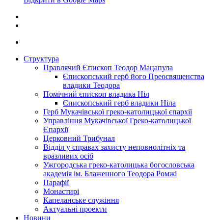
Структура
Правлячий Єпископ Теодор Мацапула
Єпископський герб його Преосвященства
владики Теодора
Помічний єпископ владика Ніл
Єпископський герб владики Ніла
Герб Мукачівської греко-католицької єпархії
Управління Мукачівської Греко-католицької
Єпархії
Церковний Трибунал
Відділ у справах захисту неповнолітніх та
вразливих осіб
Ужгородська греко-католицька богословська
академія ім. Блаженного Теодора Ромжі
Парафії
Монастирі
Капеланське служіння
Актуальні проекти
Новини