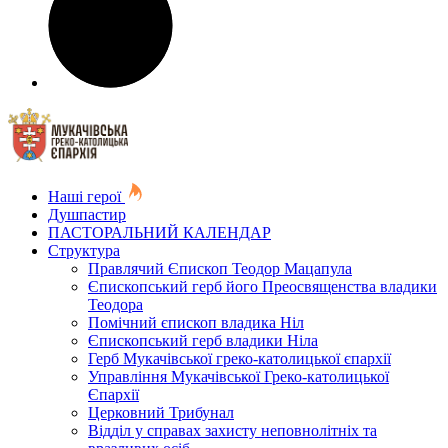
Наші герої
Душпастир
ПАСТОРАЛЬНИЙ КАЛЕНДАР
Структура
Правлячий Єпископ Теодор Мацапула
Єпископський герб його Преосвященства владики
Теодора
Помічний єпископ владика Ніл
Єпископський герб владики Ніла
Герб Мукачівської греко-католицької єпархії
Управління Мукачівської Греко-католицької
Єпархії
Церковний Трибунал
Відділ у справах захисту неповнолітніх та