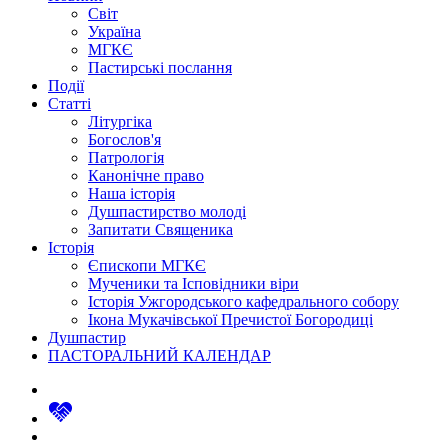
Світ
Україна
МГКЄ
Пастирські послання
Події
Статті
Літургіка
Богослов'я
Патрологія
Канонічне право
Наша історія
Душпастирство молоді
Запитати Священика
Історія
Єпископи МГКЄ
Мученики та Ісповідники віри
Історія Ужгородського кафедрального собору
Ікона Мукачівської Пречистої Богородиці
Душпастир
ПАСТОРАЛЬНИЙ КАЛЕНДАР