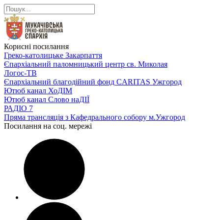
Корисні посилання
Греко-католицьке Закарпаття
Єпархіальний паломницький центр св. Миколая
Логос-ТВ
Єпархіальний благодійний фонд CARITAS Ужгород
Ютюб канал ХоДІМ
Ютюб канал Слово наДІЇ
РАДІО 7
Пряма трансляція з Кафедрального собору м.Ужгород
Посилання на соц. мережі