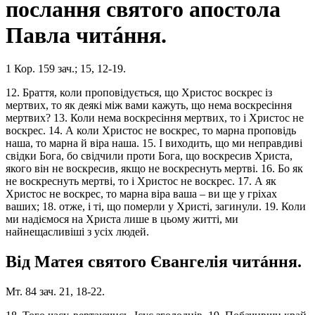
послання святого апостола
Павла читáння.
1 Кор. 159 зач.; 15, 12-19.
12. Браття, коли проповідується, що Христос воскрес із
мертвих, то як деякі між вами кажуть, що нема воскресіння
мертвих? 13. Коли нема воскресіння мертвих, то і Христос не
воскрес. 14. А коли Христос не воскрес, то марна проповідь
наша, то марна й віра наша. 15. І виходить, що ми неправдиві
свідки Бога, бо свідчили проти Бога, що воскресив Христа,
якого він не воскресив, якщо не воскреснуть мертві. 16. Бо як
не воскреснуть мертві, то і Христос не воскрес. 17. А як
Христос не воскрес, то марна віра ваша – ви ще у гріхах
ваших; 18. отже, і ті, що померли у Христі, загинули. 19. Коли
ми надіємося на Христа лише в цьому житті, ми
найнещасливіші з усіх людей.
Від Матея святого Євангелія читáння.
Мт. 84 зач. 21, 18-22.