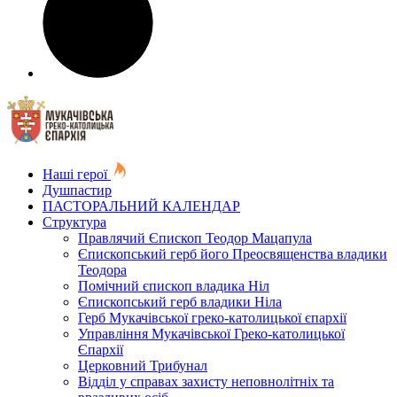
Наші герої
Душпастир
ПАСТОРАЛЬНИЙ КАЛЕНДАР
Структура
Правлячий Єпископ Теодор Мацапула
Єпископський герб його Преосвященства владики
Теодора
Помічний єпископ владика Ніл
Єпископський герб владики Ніла
Герб Мукачівської греко-католицької єпархії
Управління Мукачівської Греко-католицької
Єпархії
Церковний Трибунал
Відділ у справах захисту неповнолітніх та