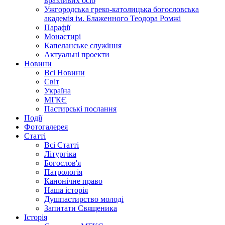
вразливих осіб
Ужгородська греко-католицька богословська
академія ім. Блаженного Теодора Ромжі
Парафії
Монастирі
Капеланське служіння
Актуальні проекти
Новини
Всі Новини
Світ
Україна
МГКЄ
Пастирські послання
Події
Фотогалерея
Статті
Всі Статті
Літургіка
Богослов'я
Патрологія
Канонічне право
Наша історія
Душпастирство молоді
Запитати Священика
Історія