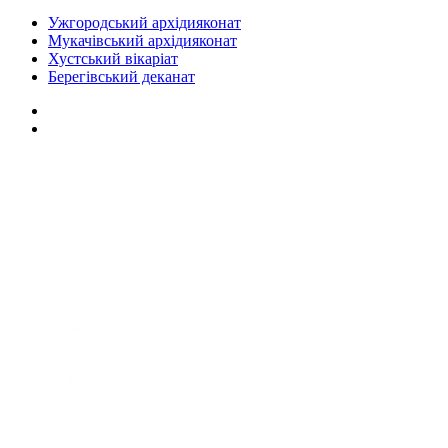
Ужгородський архідияконат
Мукачівський архідияконат
Хустський вікаріат
Берегівський деканат