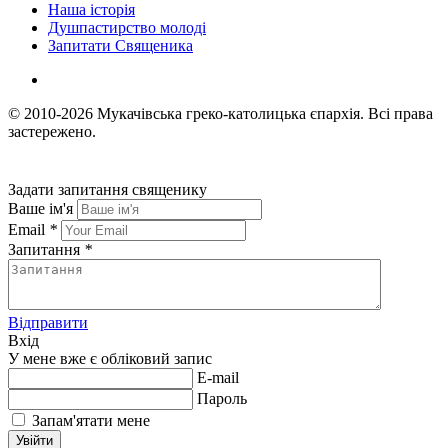
Наша історія
Душпастирство молоді
Запитати Священика
© 2010-2026
Мукачівська греко-католицька єпархія.
Всі права
застережено.
Задати запитання священику
Ваше ім'я
Email
*
Запитання
*
Відправити
Вхід
У мене вже є обліковий запис
E-mail
Пароль
Запам'ятати мене
Увійти