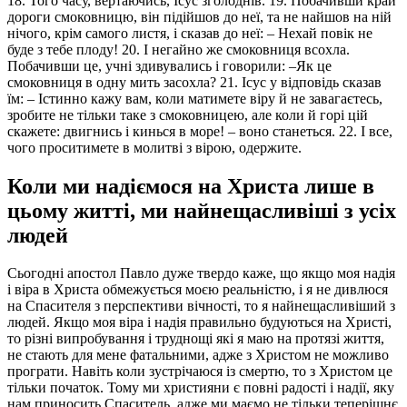
18. Того часу, вертаючись, Ісус зголоднів. 19. Побачивши край
дороги смоковницю, він підійшов до неї, та не найшов на ній
нічого, крім самого листя, і сказав до неї: – Нехай повік не
буде з тебе плоду! 20. І негайно же смоковниця всохла.
Побачивши це, учні здивувались і говорили: –Як це
смоковниця в одну мить засохла? 21. Ісус у відповідь сказав
їм: – Істинно кажу вам, коли матимете віру й не завагаєтесь,
зробите не тільки таке з смоковницею, але коли й горі цій
скажете: двигнись і кинься в море! – воно станеться. 22. І все,
чого проситимете в молитві з вірою, одержите.
Коли ми надіємося на Христа лише в
цьому житті, ми найнещасливіші з усіх
людей
Сьогодні апостол Павло дуже твердо каже, що якщо моя надія
і віра в Христа обмежується моєю реальністю, і я не дивлюся
на Спасителя з перспективи вічності, то я найнещасливіший з
людей. Якщо моя віра і надія правильно будуються на Христі,
то різні випробування і труднощі які я маю на протязі життя,
не стають для мене фатальними, адже з Христом не можливо
програти. Навіть коли зустрічаюся із смертю, то з Христом це
тільки початок. Тому ми християни є повні радості і надії, яку
нам приносить Спаситель, адже ми маємо не тільки теперішнє