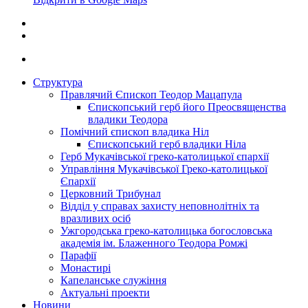
Структура
Правлячий Єпископ Теодор Мацапула
Єпископський герб його Преосвященства
владики Теодора
Помічний єпископ владика Ніл
Єпископський герб владики Ніла
Герб Мукачівської греко-католицької єпархії
Управління Мукачівської Греко-католицької
Єпархії
Церковний Трибунал
Відділ у справах захисту неповнолітніх та
вразливих осіб
Ужгородська греко-католицька богословська
академія ім. Блаженного Теодора Ромжі
Парафії
Монастирі
Капеланське служіння
Актуальні проекти
Новини