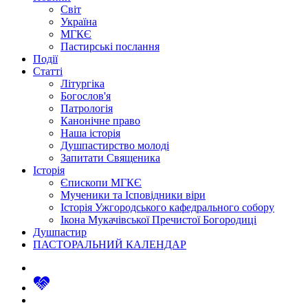
Світ
Україна
МГКЄ
Пастирські послання
Події
Статті
Літургіка
Богослов'я
Патрологія
Канонічне право
Наша історія
Душпастирство молоді
Запитати Священика
Історія
Єпископи МГКЄ
Мученики та Ісповідники віри
Історія Ужгородського кафедрального собору
Ікона Мукачівської Пречистої Богородиці
Душпастир
ПАСТОРАЛЬНИЙ КАЛЕНДАР