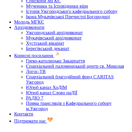
Єпископи МГКЄ
Мученики та Ісповідники віри
Історія Ужгородського кафедрального собору
Ікона Мукачівської Пречистої Богородиці
Молодь МГКЄ
Архідияконати
Ужгородський архідияконат
Мукачівський архідияконат
Хустський вікаріат
Берегівський деканат
Корисні посилання
Греко-католицьке Закарпаття
Єпархіальний паломницький центр св. Миколая
Логос-ТВ
Єпархіальний благодійний фонд CARITAS
Ужгород
Ютюб канал ХоДІМ
Ютюб канал Слово наДІЇ
РАДІО 7
Пряма трансляція з Кафедрального собору
м.Ужгород
Контакти
Підтримати нас