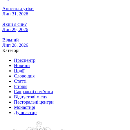
Апостоли утіхи
Лип 31, 2026
Який я син?
Лип 29, 2026
Вільний
Лип 28, 2026
Категорії
Пресцентр
Новини
Події
Слово дня
Статті
Історія
Сакральні пам’ятки
Відпустові місця
Пасторальні центри
Монастирі
Душпастир