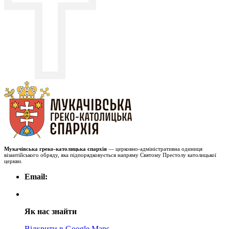
Мукачівська греко-католицька єпархія
— церковно-адміністративна одиниця
візантійського обряду, яка підпорядковується напряму Святому Престолу католицької
церкви.
Email:
Як нас знайти
Відкрити в Google Maps