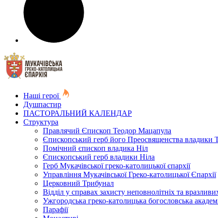
Наші герої
Душпастир
ПАСТОРАЛЬНИЙ КАЛЕНДАР
Структура
Правлячий Єпископ Теодор Мацапула
Єпископський герб його Преосвященства владики 
Помічний єпископ владика Ніл
Єпископський герб владики Ніла
Герб Мукачівської греко-католицької єпархії
Управління Мукачівської Греко-католицької Єпархії
Церковний Трибунал
Відділ у справах захисту неповнолітніх та вразливих
Ужгородська греко-католицька богословська академ
Парафії