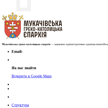
Мукачівська греко-католицька єпархія
— церковно-адміністративна одиниця візантійськ
Email:
Як нас знайти
Відкрити в Google Maps
Структура