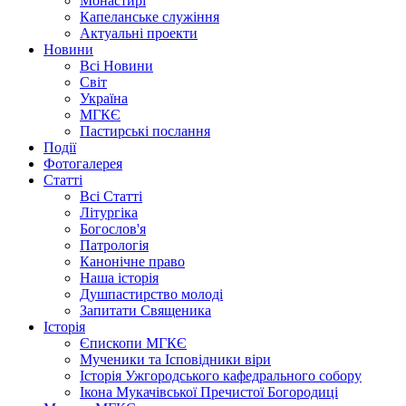
Монастирі
Капеланське служіння
Актуальні проекти
Новини
Всі Новини
Світ
Україна
МГКЄ
Пастирські послання
Події
Фотогалерея
Статті
Всі Статті
Літургіка
Богослов'я
Патрологія
Канонічне право
Наша історія
Душпастирство молоді
Запитати Священика
Історія
Єпископи МГКЄ
Мученики та Ісповідники віри
Історія Ужгородського кафедрального собору
Ікона Мукачівської Пречистої Богородиці