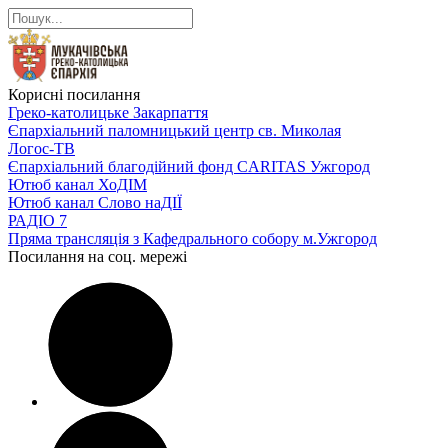
Корисні посилання
Греко-католицьке Закарпаття
Єпархіальний паломницький центр св. Миколая
Логос-ТВ
Єпархіальний благодійний фонд CARITAS Ужгород
Ютюб канал ХоДІМ
Ютюб канал Слово наДІЇ
РАДІО 7
Пряма трансляція з Кафедрального собору м.Ужгород
Посилання на соц. мережі