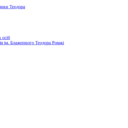
дики Теодора
 осіб
ія ім. Блаженного Теодора Ромжі