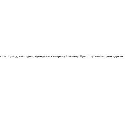
ого обряду, яка підпорядковується напряму Святому Престолу католицької церкви.