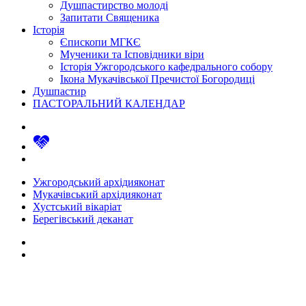
Душпастирство молоді
Запитати Священика
Історія
Єпископи МГКЄ
Мученики та Ісповідники віри
Історія Ужгородського кафедрального собору
Ікона Мукачівської Пречистої Богородиці
Душпастир
ПАСТОРАЛЬНИЙ КАЛЕНДАР
Ужгородський архідияконат
Мукачівський архідияконат
Хустський вікаріат
Берегівський деканат