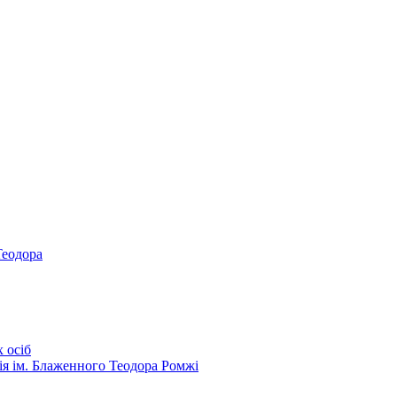
Теодора
 осіб
ія ім. Блаженного Теодора Ромжі