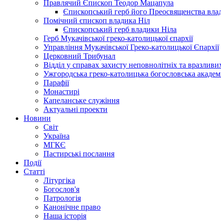
Правлячий Єпископ Теодор Мацапула
Єпископський герб його Преосвященства вла
Помічний єпископ владика Ніл
Єпископський герб владики Ніла
Герб Мукачівської греко-католицької єпархії
Управління Мукачівської Греко-католицької Єпархії
Церковний Трибунал
Відділ у справах захисту неповнолітніх та вразливих
Ужгородська греко-католицька богословська академ
Парафії
Монастирі
Капеланське служіння
Актуальні проекти
Новини
Світ
Україна
МГКЄ
Пастирські послання
Події
Статті
Літургіка
Богослов'я
Патрологія
Канонічне право
Наша історія