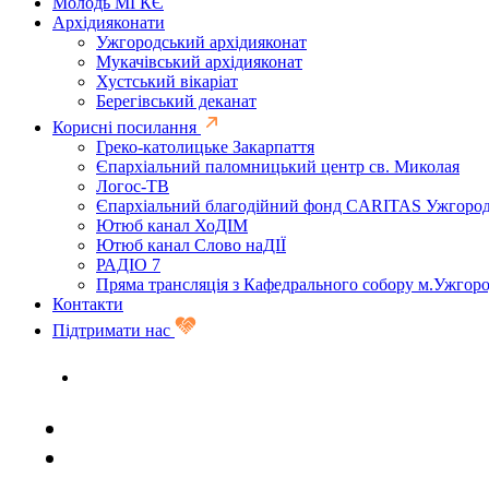
Молодь МГКЄ
Архідияконати
Ужгородський архідияконат
Мукачівський архідияконат
Хустський вікаріат
Берегівський деканат
Корисні посилання
Греко-католицьке Закарпаття
Єпархіальний паломницький центр св. Миколая
Логос-ТВ
Єпархіальний благодійний фонд CARITAS Ужгоро
Ютюб канал ХоДІМ
Ютюб канал Слово наДІЇ
РАДІО 7
Пряма трансляція з Кафедрального собору м.Ужгор
Контакти
Підтримати нас
Задати запитання священику