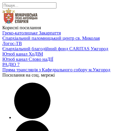
Корисні посилання
Греко-католицьке Закарпаття
Єпархіальний паломницький центр св. Миколая
Логос-ТВ
Єпархіальний благодійний фонд CARITAS Ужгород
Ютюб канал ХоДІМ
Ютюб канал Слово наДІЇ
РАДІО 7
Пряма трансляція з Кафедрального собору м.Ужгород
Посилання на соц. мережі