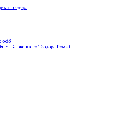
дики Теодора
 осіб
ія ім. Блаженного Теодора Ромжі