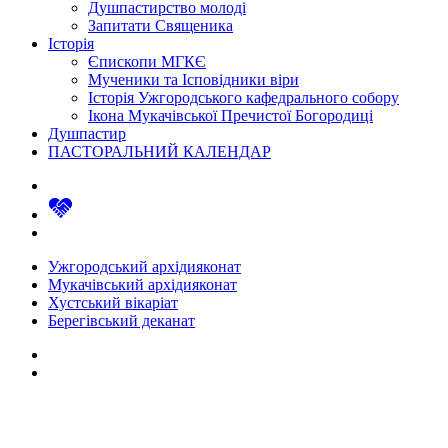
Душпастирство молоді
Запитати Священика
Історія
Єпископи МГКЄ
Мученики та Ісповідники віри
Історія Ужгородського кафедрального собору
Ікона Мукачівської Пречистої Богородиці
Душпастир
ПАСТОРАЛЬНИЙ КАЛЕНДАР
Ужгородський архідияконат
Мукачівський архідияконат
Хустський вікаріат
Берегівський деканат