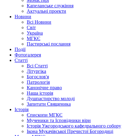
Монастирі
Капеланське служіння
Актуальні проекти
Новини
Всі Новини
Світ
Україна
МГКЄ
Пастирські послання
Події
Фотогалерея
Статті
Всі Статті
Літургіка
Богослов'я
Патрологія
Канонічне право
Наша історія
Душпастирство молоді
Запитати Священика
Історія
Єпископи МГКЄ
Мученики та Ісповідники віри
Історія Ужгородського кафедрального собору
Ікона Мукачівської Пречистої Богородиці