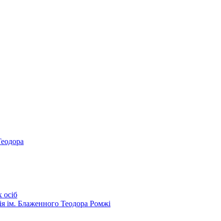
Теодора
 осіб
ія ім. Блаженного Теодора Ромжі