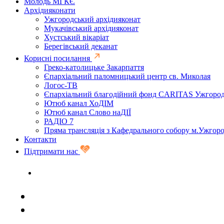
Молодь МГКЄ
Архідияконати
Ужгородський архідияконат
Мукачівський архідияконат
Хустський вікаріат
Берегівський деканат
Корисні посилання
Греко-католицьке Закарпаття
Єпархіальний паломницький центр св. Миколая
Логос-ТВ
Єпархіальний благодійний фонд CARITAS Ужгоро
Ютюб канал ХоДІМ
Ютюб канал Слово наДІЇ
РАДІО 7
Пряма трансляція з Кафедрального собору м.Ужгор
Контакти
Підтримати нас
Задати запитання священику