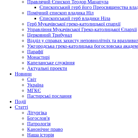
Правлячий Єпископ Теодор Мацапула
Єпископський герб його Преосвященства вла
Помічний єпископ владика Ніл
Єпископський герб владики Ніла
Герб Мукачівської греко-католицької єпархії
Управління Мукачівської Греко-католицької Єпархії
Церковний Трибунал
Відділ у справах захисту неповнолітніх та вразливих
Ужгородська греко-католицька богословська академ
Парафії
Монастирі
Капеланське служіння
Актуальні проекти
Новини
Світ
Україна
МГКЄ
Пастирські послання
Події
Статті
Літургіка
Богослов'я
Патрологія
Канонічне право
Наша історія