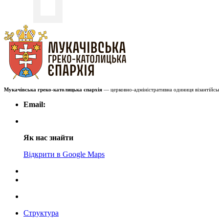
Мукачівська греко-католицька єпархія
— церковно-адміністративна одиниця візантійськ
Email:
Як нас знайти
Відкрити в Google Maps
Структура