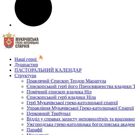
Наші герої
Душпастир
ПАСТОРАЛЬНИЙ КАЛЕНДАР
Структура
Правлячий Єпископ Теодор Мацапула
Єпископський герб його Преосвященства владики 
Помічний єпископ владика Ніл
Єпископський герб владики Ніла
Герб Мукачівської греко-католицької єпархії
Управління Мукачівської Греко-католицької Єпархії
Церковний Трибунал
Відділ у справах захисту неповнолітніх та вразливих
Ужгородська греко-католицька богословська академ
Парафії