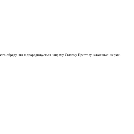
ого обряду, яка підпорядковується напряму Святому Престолу католицької церкви.