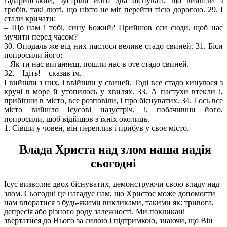
гадаринський, зустріли його два біснуваті, що вийшли з
гробів, такі люті, що ніхто не міг перейти тією дорогою. 29. І
стали кричати:
– Що нам і тобі, сину Божий? Прийшов єси сюди, щоб нас
мучити перед часом?
30. Оподаль же від них паслося велике стадо свиней. 31. Біси
попросили його:
– Як ти нас виганяєш, пошли нас в оте стадо свиней.
32. – Ідіть! – сказав їм.
І вийшли з них, і ввійшли у свиней. Тоді все стадо кинулося з
кручі в море й утопилось у хвилях. 33. А пастухи втекли і,
прибігши в місто, все розповіли, і про біснуватих. 34. І ось все
місто вийшло Ісусові назустріч, і, побачивши його,
попросили, щоб відійшов з їхніх околиць.
1. Сівши у човен, він переплив і прибув у своє місто.
Влада Христа над злом наша надія
сьогодні
Ісус визволяє двох біснуватих, демонструючи свою владу над
злом. Сьогодні це нагадує нам, що Христос може допомогти
нам впоратися з будь-якими викликами, такими як: тривога,
депресія або різного роду залежності. Ми покликані
звертатися до Нього за силою і підтримкою, знаючи, що Він