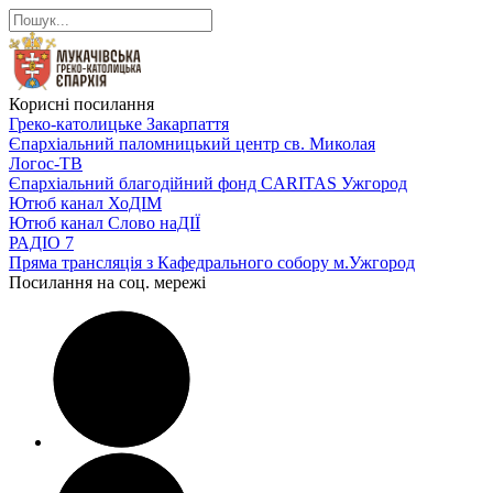
Корисні посилання
Греко-католицьке Закарпаття
Єпархіальний паломницький центр св. Миколая
Логос-ТВ
Єпархіальний благодійний фонд CARITAS Ужгород
Ютюб канал ХоДІМ
Ютюб канал Слово наДІЇ
РАДІО 7
Пряма трансляція з Кафедрального собору м.Ужгород
Посилання на соц. мережі