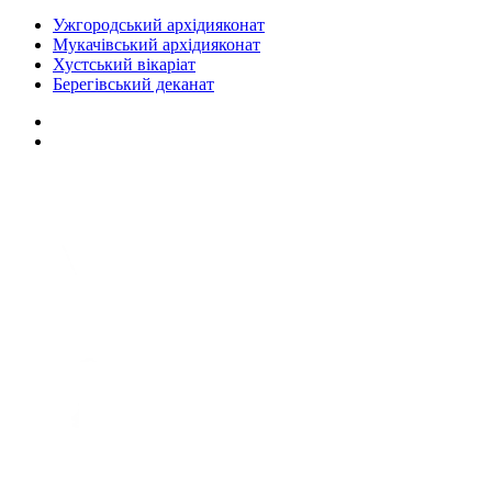
Ужгородський архідияконат
Мукачівський архідияконат
Хустський вікаріат
Берегівський деканат