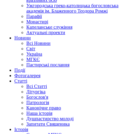
вразливих осіб
Ужгородська греко-католицька богословська
академія ім. Блаженного Теодора Ромжі
Парафії
Монастирі
Капеланське служіння
Актуальні проекти
Новини
Всі Новини
Світ
Україна
МГКЄ
Пастирські послання
Події
Фотогалерея
Статті
Всі Статті
Літургіка
Богослов'я
Патрологія
Канонічне право
Наша історія
Душпастирство молоді
Запитати Священика
Історія