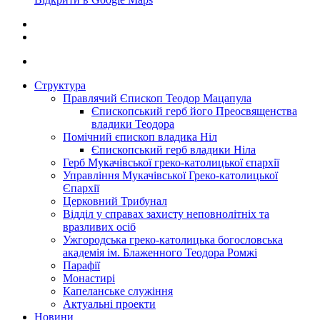
Структура
Правлячий Єпископ Теодор Мацапула
Єпископський герб його Преосвященства
владики Теодора
Помічний єпископ владика Ніл
Єпископський герб владики Ніла
Герб Мукачівської греко-католицької єпархії
Управління Мукачівської Греко-католицької
Єпархії
Церковний Трибунал
Відділ у справах захисту неповнолітніх та
вразливих осіб
Ужгородська греко-католицька богословська
академія ім. Блаженного Теодора Ромжі
Парафії
Монастирі
Капеланське служіння
Актуальні проекти
Новини