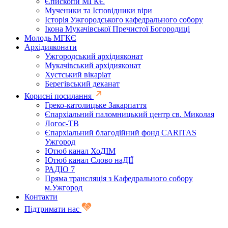
Єпископи МГКЄ
Мученики та Ісповідники віри
Історія Ужгородського кафедрального собору
Ікона Мукачівської Пречистої Богородиці
Молодь МГКЄ
Архідияконати
Ужгородський архідияконат
Мукачівський архідияконат
Хустський вікаріат
Берегівський деканат
Корисні посилання
Греко-католицьке Закарпаття
Єпархіальний паломницький центр св. Миколая
Логос-ТВ
Єпархіальний благодійний фонд CARITAS
Ужгород
Ютюб канал ХоДІМ
Ютюб канал Слово наДІЇ
РАДІО 7
Пряма трансляція з Кафедрального собору
м.Ужгород
Контакти
Підтримати нас