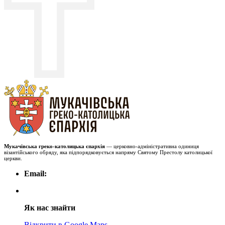
Мукачівська греко-католицька єпархія
— церковно-адміністративна одиниця
візантійського обряду, яка підпорядковується напряму Святому Престолу католицької
церкви.
Email:
Як нас знайти
Відкрити в Google Maps