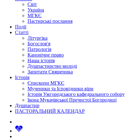
Світ
Україна
МГКЄ
Пастирські послання
Події
Статті
Літургіка
Богослов'я
Патрологія
Канонічне право
Наша історія
Душпастирство молоді
Запитати Священика
Історія
Єпископи МГКЄ
Мученики та Ісповідники віри
Історія Ужгородського кафедрального собору
Ікона Мукачівської Пречистої Богородиці
Душпастир
ПАСТОРАЛЬНИЙ КАЛЕНДАР