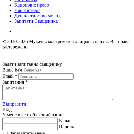
Канонічне право
Наша історія
Душпастирство молоді
Запитати Священика
© 2010-2026
Мукачівська греко-католицька єпархія.
Всі права
застережено.
Задати запитання священику
Ваше ім'я
Email
*
Запитання
*
Відправити
Вхід
У мене вже є обліковий запис
E-mail
Пароль
Запам'ятати мене