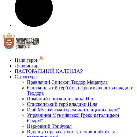
Наші герої
Душпастир
ПАСТОРАЛЬНИЙ КАЛЕНДАР
Структура
Правлячий Єпископ Теодор Мацапула
Єпископський герб його Преосвященства владики
Теодора
Помічний єпископ владика Ніл
Єпископський герб владики Ніла
Герб Мукачівської греко-католицької єпархії
Управління Мукачівської Греко-католицької
Єпархії
Церковний Трибунал
Відділ у справах захисту неповнолітніх та