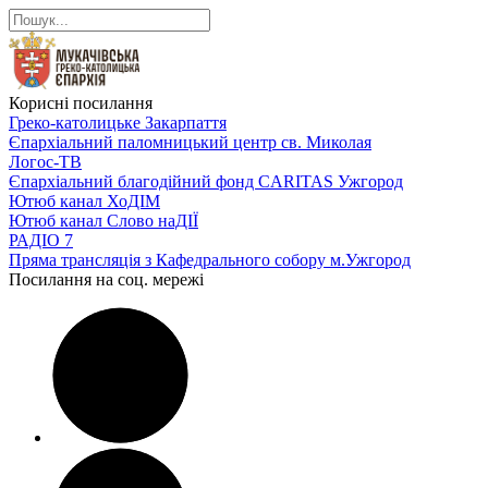
Корисні посилання
Греко-католицьке Закарпаття
Єпархіальний паломницький центр св. Миколая
Логос-ТВ
Єпархіальний благодійний фонд CARITAS Ужгород
Ютюб канал ХоДІМ
Ютюб канал Слово наДІЇ
РАДІО 7
Пряма трансляція з Кафедрального собору м.Ужгород
Посилання на соц. мережі