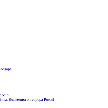
Теодора
 осіб
ія ім. Блаженного Теодора Ромжі