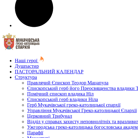
Наші герої
Душпастир
ПАСТОРАЛЬНИЙ КАЛЕНДАР
Структура
Правлячий Єпископ Теодор Мацапула
Єпископський герб його Преосвященства владики 
Помічний єпископ владика Ніл
Єпископський герб владики Ніла
Герб Мукачівської греко-католицької єпархії
Управління Мукачівської Греко-католицької Єпархії
Церковний Трибунал
Відділ у справах захисту неповнолітніх та вразливих
Ужгородська греко-католицька богословська академ
Парафії