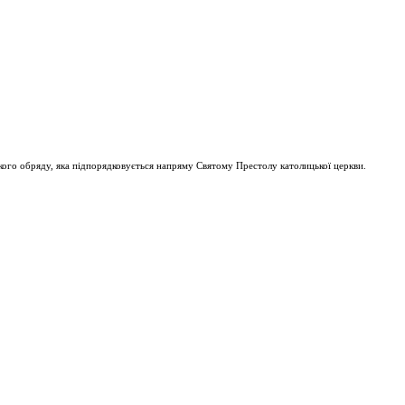
ого обряду, яка підпорядковується напряму Святому Престолу католицької церкви.