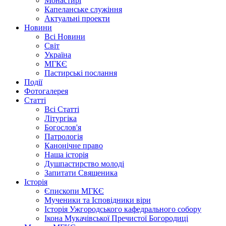
Монастирі
Капеланське служіння
Актуальні проекти
Новини
Всі Новини
Світ
Україна
МГКЄ
Пастирські послання
Події
Фотогалерея
Статті
Всі Статті
Літургіка
Богослов'я
Патрологія
Канонічне право
Наша історія
Душпастирство молоді
Запитати Священика
Історія
Єпископи МГКЄ
Мученики та Ісповідники віри
Історія Ужгородського кафедрального собору
Ікона Мукачівської Пречистої Богородиці