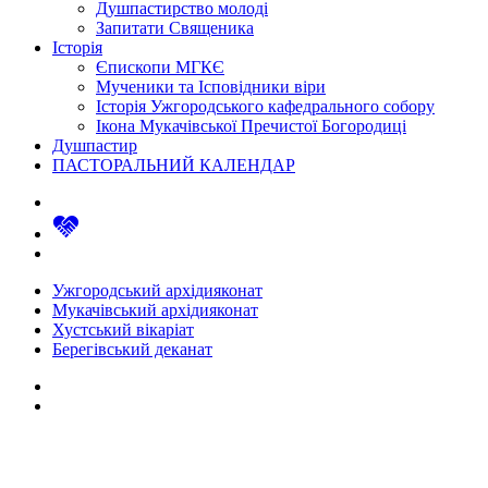
Душпастирство молоді
Запитати Священика
Історія
Єпископи МГКЄ
Мученики та Ісповідники віри
Історія Ужгородського кафедрального собору
Ікона Мукачівської Пречистої Богородиці
Душпастир
ПАСТОРАЛЬНИЙ КАЛЕНДАР
Ужгородський архідияконат
Мукачівський архідияконат
Хустський вікаріат
Берегівський деканат