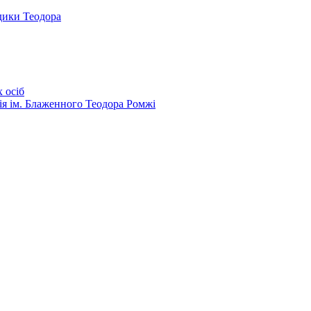
дики Теодора
 осіб
ія ім. Блаженного Теодора Ромжі