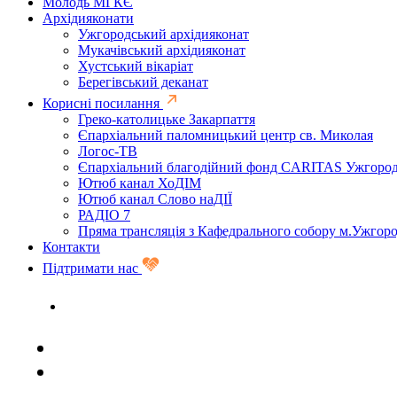
Молодь МГКЄ
Архідияконати
Ужгородський архідияконат
Мукачівський архідияконат
Хустський вікаріат
Берегівський деканат
Корисні посилання
Греко-католицьке Закарпаття
Єпархіальний паломницький центр св. Миколая
Логос-ТВ
Єпархіальний благодійний фонд CARITAS Ужгоро
Ютюб канал ХоДІМ
Ютюб канал Слово наДІЇ
РАДІО 7
Пряма трансляція з Кафедрального собору м.Ужгор
Контакти
Підтримати нас
Задати запитання священику