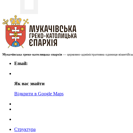
Мукачівська греко-католицька єпархія
— церковно-адміністративна одиниця візантійськ
Email:
Як нас знайти
Відкрити в Google Maps
Структура