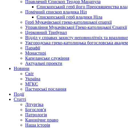
Правлячий Єпископ Теодор Мацапула
Єпископський герб його Преосвященства вла
Помічний єпископ владика Ніл
Єпископський герб владики Ніла
Герб Мукачівської греко-католицької єпархії
Управління Мукачівської Греко-католицької Єпархії
Церковний Трибунал
Відділ у справах захисту неповнолітніх та вразливих
Ужгородська греко-католицька богословська академ
Парафії
Монастирі
Капеланське служіння
Актуальні проекти
Новини
Світ
Україна
МГКЄ
Пастирські послання
Події
Статті
Літургіка
Богослов'я
Патрологія
Канонічне право
Наша історія