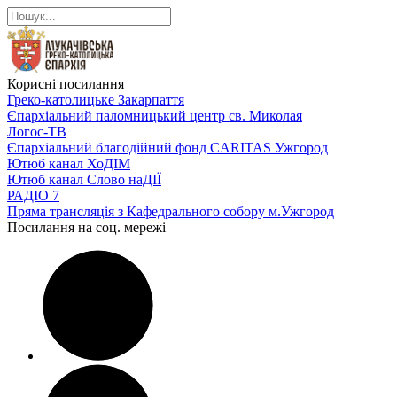
Корисні посилання
Греко-католицьке Закарпаття
Єпархіальний паломницький центр св. Миколая
Логос-ТВ
Єпархіальний благодійний фонд CARITAS Ужгород
Ютюб канал ХоДІМ
Ютюб канал Слово наДІЇ
РАДІО 7
Пряма трансляція з Кафедрального собору м.Ужгород
Посилання на соц. мережі