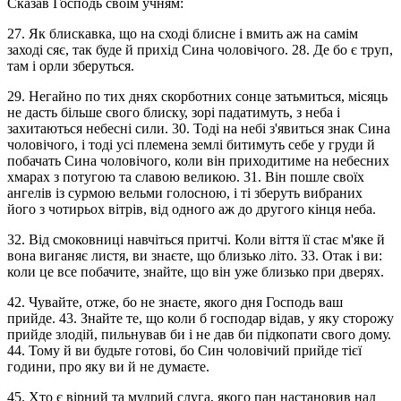
Сказав Господь своїм учням:
27. Як блискавка, що на сході блисне і вмить аж на самім
заході сяє, так буде й прихід Сина чоловічого. 28. Де бо є труп,
там і орли зберуться.
29. Негайно по тих днях скорботних сонце затьмиться, місяць
не дасть більше свого блиску, зорі падатимуть, з неба і
захитаються небесні сили. 30. Тоді на небі з'явиться знак Сина
чоловічого, і тоді усі племена землі битимуть себе у груди й
побачать Сина чоловічого, коли він приходитиме на небесних
хмарах з потугою та славою великою. 31. Він пошле своїх
ангелів із сурмою вельми голосною, і ті зберуть вибраних
його з чотирьох вітрів, від одного аж до другого кінця неба.
32. Від смоковниці навчіться притчі. Коли віття її стає м'яке й
вона виганяє листя, ви знаєте, що близько літо. 33. Отак і ви:
коли це все побачите, знайте, що він уже близько при дверях.
42. Чувайте, отже, бо не знаєте, якого дня Господь ваш
прийде. 43. Знайте те, що коли б господар відав, у яку сторожу
прийде злодій, пильнував би і не дав би підкопати свого дому.
44. Тому й ви будьте готові, бо Син чоловічий прийде тієї
години, про яку ви й не думаєте.
45. Хто є вірний та мудрий слуга, якого пан настановив над