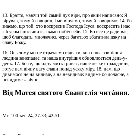
13. Браття, маючи той самий дух віри, про який написано: Я
вірував, тому й говорив, і ми віруємо, тому й говоримо; 14. бо
знаємо, що той, хто воскресив Господа Ісуса, воскресить і нас
з Ісусом і поставить з вами побіч себе. 15. Бо все це ради вас,
щоб благодать, множачись через багатьох збагатила дяку на
славу Божу.
16. Ось чому ми не втрачаємо відваги: хоч наша зовнішня
людина занепадає, та наша внутрішня обновлюється день-у-
день. 17. Бо те, що одну мить триває, наше легке страждання,
готує нам вічну вагу слави понад усяку міру, 18. нам, що
дивимося не на видиме, а на невидиме: видиме бо дочасне, а
невидиме – вічне.
Від Матея святого Євангелія читáння.
Мт. 100 зач. 24, 27-33; 42-51.