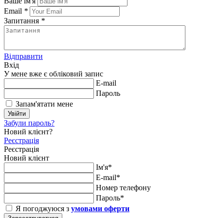
Ваше ім'я
Email
*
Запитання
*
Відправити
Вхід
У мене вже є обліковий запис
E-mail
Пароль
Запам'ятати мене
Увійти
Забули пароль?
Новий клієнт?
Реєстрація
Реєстрація
Новий клієнт
Ім'я*
E-mail*
Номер телефону
Пароль*
Я погоджуюся з
умовами оферти