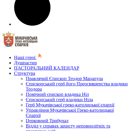
Наші герої
Душпастир
ПАСТОРАЛЬНИЙ КАЛЕНДАР
Структура
Правлячий Єпископ Теодор Мацапула
Єпископський герб його Преосвященства владики
Теодора
Помічний єпископ владика Ніл
Єпископський герб владики Ніла
Герб Мукачівської греко-католицької єпархії
Управління Мукачівської Греко-католицької
Єпархії
Церковний Трибунал
Відділ у справах захисту неповнолітніх та