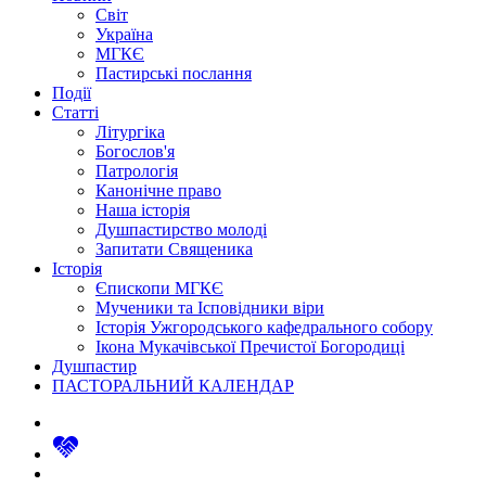
Світ
Україна
МГКЄ
Пастирські послання
Події
Статті
Літургіка
Богослов'я
Патрологія
Канонічне право
Наша історія
Душпастирство молоді
Запитати Священика
Історія
Єпископи МГКЄ
Мученики та Ісповідники віри
Історія Ужгородського кафедрального собору
Ікона Мукачівської Пречистої Богородиці
Душпастир
ПАСТОРАЛЬНИЙ КАЛЕНДАР