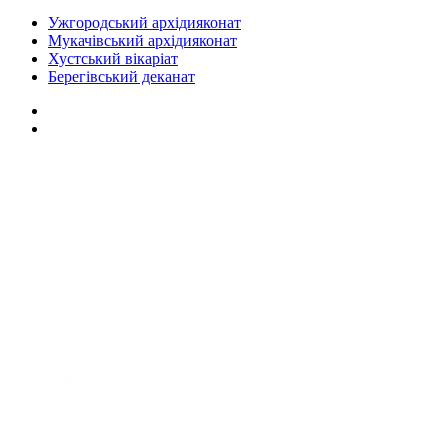
Ужгородський архідияконат
Мукачівський архідияконат
Хустський вікаріат
Берегівський деканат