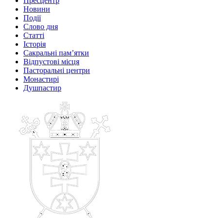
Пресцентр
Новини
Події
Слово дня
Статті
Історія
Сакральні пам’ятки
Відпустові місця
Пасторальні центри
Монастирі
Душпастир