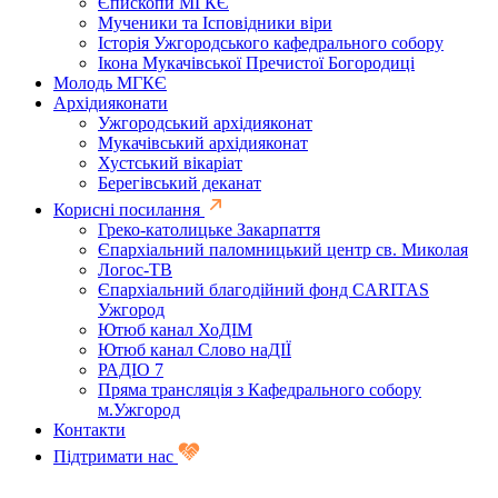
Єпископи МГКЄ
Мученики та Ісповідники віри
Історія Ужгородського кафедрального собору
Ікона Мукачівської Пречистої Богородиці
Молодь МГКЄ
Архідияконати
Ужгородський архідияконат
Мукачівський архідияконат
Хустський вікаріат
Берегівський деканат
Корисні посилання
Греко-католицьке Закарпаття
Єпархіальний паломницький центр св. Миколая
Логос-ТВ
Єпархіальний благодійний фонд CARITAS
Ужгород
Ютюб канал ХоДІМ
Ютюб канал Слово наДІЇ
РАДІО 7
Пряма трансляція з Кафедрального собору
м.Ужгород
Контакти
Підтримати нас