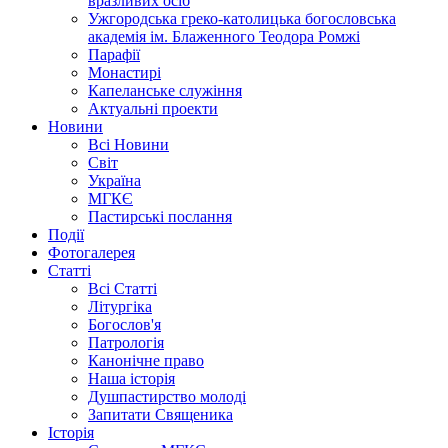
вразливих осіб
Ужгородська греко-католицька богословська
академія ім. Блаженного Теодора Ромжі
Парафії
Монастирі
Капеланське служіння
Актуальні проекти
Новини
Всі Новини
Світ
Україна
МГКЄ
Пастирські послання
Події
Фотогалерея
Статті
Всі Статті
Літургіка
Богослов'я
Патрологія
Канонічне право
Наша історія
Душпастирство молоді
Запитати Священика
Історія