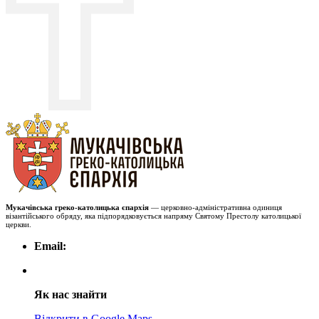
Мукачівська греко-католицька єпархія
— церковно-адміністративна одиниця
візантійського обряду, яка підпорядковується напряму Святому Престолу католицької
церкви.
Email:
Як нас знайти
Відкрити в Google Maps