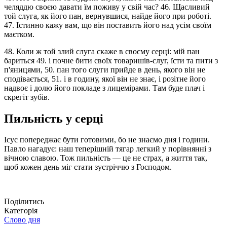
челяддю своєю давати їм поживу у свій час? 46. Щасливий
той слуга, як його пан, вернувшися, найде його при роботі.
47. Істинно кажу вам, що він поставить його над усім своїм
маєтком.
48. Коли ж той злий слуга скаже в своєму серці: мій пан
бариться 49. і почне бити своїх товаришів-слуг, їсти та пити з
п'яницями, 50. пан того слуги прийде в день, якого він не
сподівається, 51. і в годину, якої він не знає, і розітне його
надвоє і долю його покладе з лицемірами. Там буде плач і
скрегіт зубів.
Пильність у серці
Ісус попереджає бути готовими, бо не знаємо дня і години.
Павло нагадує: наш теперішній тягар легкий у порівнянні з
вічною славою. Тож пильність — це не страх, а життя так,
щоб кожен день міг стати зустріччю з Господом.
Поділитись
Категорія
Слово дня