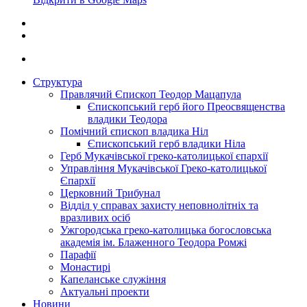
Структура
Правлячий Єпископ Теодор Мацапула
Єпископський герб його Преосвященства
владики Теодора
Помічний єпископ владика Ніл
Єпископський герб владики Ніла
Герб Мукачівської греко-католицької єпархії
Управління Мукачівської Греко-католицької
Єпархії
Церковний Трибунал
Відділ у справах захисту неповнолітніх та
вразливих осіб
Ужгородська греко-католицька богословська
академія ім. Блаженного Теодора Ромжі
Парафії
Монастирі
Капеланське служіння
Актуальні проекти
Новини