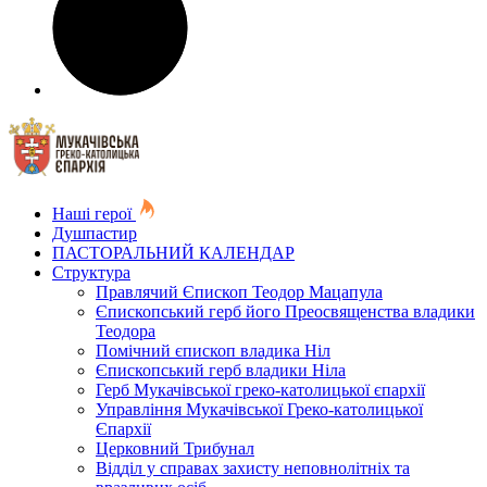
Наші герої
Душпастир
ПАСТОРАЛЬНИЙ КАЛЕНДАР
Структура
Правлячий Єпископ Теодор Мацапула
Єпископський герб його Преосвященства владики
Теодора
Помічний єпископ владика Ніл
Єпископський герб владики Ніла
Герб Мукачівської греко-католицької єпархії
Управління Мукачівської Греко-католицької
Єпархії
Церковний Трибунал
Відділ у справах захисту неповнолітніх та