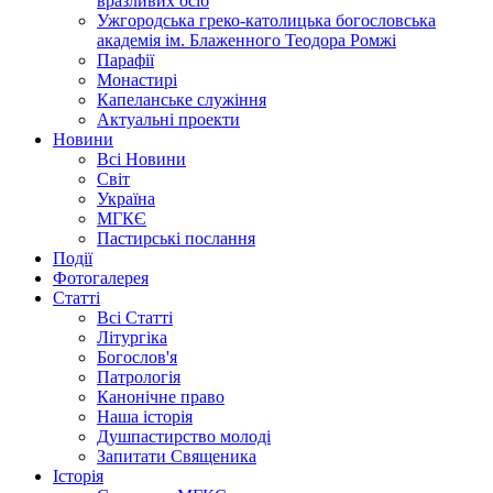
вразливих осіб
Ужгородська греко-католицька богословська
академія ім. Блаженного Теодора Ромжі
Парафії
Монастирі
Капеланське служіння
Актуальні проекти
Новини
Всі Новини
Світ
Україна
МГКЄ
Пастирські послання
Події
Фотогалерея
Статті
Всі Статті
Літургіка
Богослов'я
Патрологія
Канонічне право
Наша історія
Душпастирство молоді
Запитати Священика
Історія