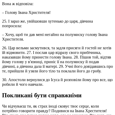
Вона ж відповіла:
– Голову Івана Христителя!
25. І зараз же, увійшовши хутенько до царя, дівчина
попросила:
– Хочу, щоб ти дав мені негайно на полумиску голову Івана
Христителя.
26. Цар вельми засмутився, та задля присяги й гостей не хотів
їй відмовити. 27. І послав цар відразу свого прибічника,
наказавши йому принести голову Івана. 28. Пішов той, відтяв
йому голову у в'язниці, приніс її на полумиску й подав
дівчині, а дівчина дала її матері. 29. Учні його довідавшись про
те, прийшли й узяли його тіло та поклали його до гробу.
30. Апостоли вернулися до Ісуса й розповіли йому про все, що
робили й чого навчали.
Покликані бути справжніми
Чи відчуваєш ти, як страх іноді сковує твоє серце, коли
потрібно говорити правду? Подивися на Івана Хрестителя!