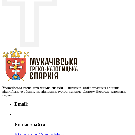
Мукачівська греко-католицька єпархія
— церковно-адміністративна одиниця
візантійського обряду, яка підпорядковується напряму Святому Престолу католицької
церкви.
Email:
Як нас знайти
Відкрити в Google Maps