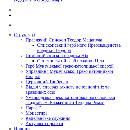
Структура
Правлячий Єпископ Теодор Мацапула
Єпископський герб його Преосвященства
владики Теодора
Помічний єпископ владика Ніл
Єпископський герб владики Ніла
Герб Мукачівської греко-католицької єпархії
Управління Мукачівської Греко-католицької
Єпархії
Церковний Трибунал
Відділ у справах захисту неповнолітніх та
вразливих осіб
Ужгородська греко-католицька богословська
академія ім. Блаженного Теодора Ромжі
Парафії
Монастирі
Капеланське служіння
Актуальні проекти
Новини