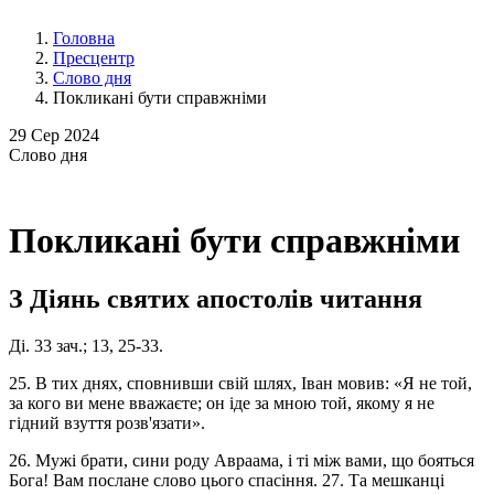
Головна
Пресцентр
Слово дня
Покликані бути справжніми
29
Сер 2024
Слово
дня
Покликані бути справжніми
З Діянь святих апостолів читання
Ді. 33 зач.; 13, 25-33.
25. В тих днях, сповнивши свій шлях, Іван мовив: «Я не той,
за кого ви мене вважаєте; он іде за мною той, якому я не
гідний взуття розв'язати».
26. Мужі брати, сини роду Авраама, і ті між вами, що бояться
Бога! Вам послане слово цього спасіння. 27. Та мешканці