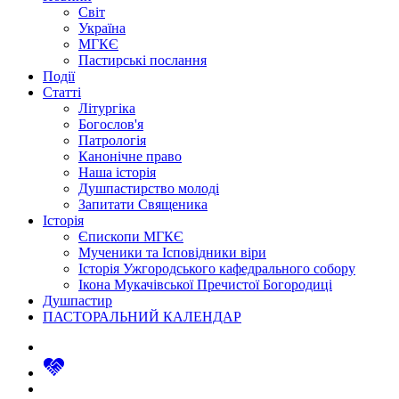
Світ
Україна
МГКЄ
Пастирські послання
Події
Статті
Літургіка
Богослов'я
Патрологія
Канонічне право
Наша історія
Душпастирство молоді
Запитати Священика
Історія
Єпископи МГКЄ
Мученики та Ісповідники віри
Історія Ужгородського кафедрального собору
Ікона Мукачівської Пречистої Богородиці
Душпастир
ПАСТОРАЛЬНИЙ КАЛЕНДАР