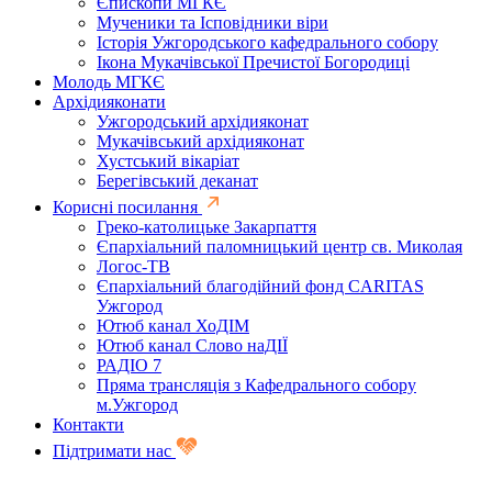
Єпископи МГКЄ
Мученики та Ісповідники віри
Історія Ужгородського кафедрального собору
Ікона Мукачівської Пречистої Богородиці
Молодь МГКЄ
Архідияконати
Ужгородський архідияконат
Мукачівський архідияконат
Хустський вікаріат
Берегівський деканат
Корисні посилання
Греко-католицьке Закарпаття
Єпархіальний паломницький центр св. Миколая
Логос-ТВ
Єпархіальний благодійний фонд CARITAS
Ужгород
Ютюб канал ХоДІМ
Ютюб канал Слово наДІЇ
РАДІО 7
Пряма трансляція з Кафедрального собору
м.Ужгород
Контакти
Підтримати нас