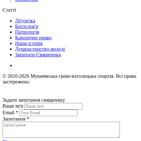
Статті
Літургіка
Богослов'я
Патрологія
Канонічне право
Наша історія
Душпастирство молоді
Запитати Священика
© 2010-2026
Мукачівська греко-католицька єпархія.
Всі права
застережено.
Задати запитання священику
Ваше ім'я
Email
*
Запитання
*