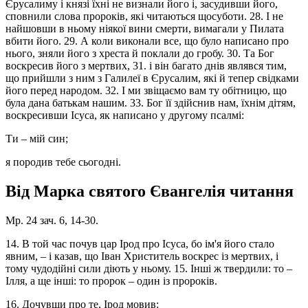
Єрусалиму і князі їхні не визнали його і, засудивши його,
сповнили слова пророків, які читаються щосуботи. 28. І не
найшовши в ньому ніякої вини смерти, вимагали у Пилата
вбити його. 29. А коли виконали все, що було написано про
нього, зняли його з хреста й поклали до гробу. 30. Та Бог
воскресив його з мертвих, 31. і він багато днів являвся тим,
що прийшли з ним з Галилеї в Єрусалим, які й тепер свідками
його перед народом. 32. І ми звіщаємо вам ту обітницю, що
була дана батькам нашим. 33. Бог її здійснив нам, їхнім дітям,
воскресивши Ісуса, як написано у другому псалмі:
Ти – мій син;
я породив тебе сьогодні.
Від Марка святого Євангелія читання
Мр. 24 зач. 6, 14-30.
14. В той час почув цар Ірод про Ісуса, бо ім'я його стало
явним, – і казав, що Іван Христитель воскрес із мертвих, і
тому чудодійні сили діють у ньому. 15. Інші ж твердили: то –
Ілля, а ще інші: то пророк – один із пророків.
16. Дочувши про те, Ірод мовив: