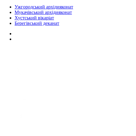
Ужгородський архідияконат
Мукачівський архідияконат
Хустський вікаріат
Берегівський деканат