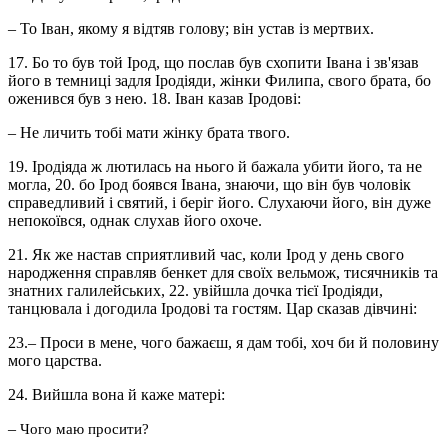
– То Іван, якому я відтяв голову; він устав із мертвих.
17. Бо то був той Ірод, що послав був схопити Івана і зв'язав
його в темниці задля Іродіяди, жінки Филипа, свого брата, бо
оженився був з нею. 18. Іван казав Іродові:
– Не личить тобі мати жінку брата твого.
19. Іродіяда ж лютилась на нього й бажала убити його, та не
могла, 20. бо Ірод боявся Івана, знаючи, що він був чоловік
справедливий і святий, і беріг його. Слухаючи його, він дуже
непокоївся, однак слухав його охоче.
21. Як же настав сприятливий час, коли Ірод у день свого
народження справляв бенкет для своїх вельмож, тисячників та
знатних галилейських, 22. увійшла дочка тієї Іродіяди,
танцювала і догодила Іродові та гостям. Цар сказав дівчині:
23.– Проси в мене, чого бажаєш, я дам тобі, хоч би й половину
мого царства.
24. Вийшла вона й каже матері:
–
Чого маю просити?