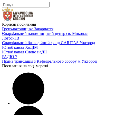
Корисні посилання
Греко-католицьке Закарпаття
Єпархіальний паломницький центр св. Миколая
Логос-ТВ
Єпархіальний благодійний фонд CARITAS Ужгород
Ютюб канал ХоДІМ
Ютюб канал Слово наДІЇ
РАДІО 7
Пряма трансляція з Кафедрального собору м.Ужгород
Посилання на соц. мережі