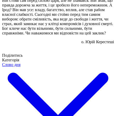
Він стояв сам перед силою царя, але не зламався. Він знав, що
правда дорожча за життя, і це зробило його непереможним. А
Ірод? Він мав усе: владу, багатство, вплив, але став рабом
власної слабкості. Сьогодні ми стоїмо перед тим самим
вибором: обрати сміливість, яка веде до свободи і життя, чи
страх, який замикає нас у клітці компромісів і духовної смерті.
Бог кличе нас бути вільними, бути сильними, бути
справжніми. Чи наважимося ми відповісти на цей заклик?
о. Юрій Керестеші
Поділитись
Категорія
Слово дня