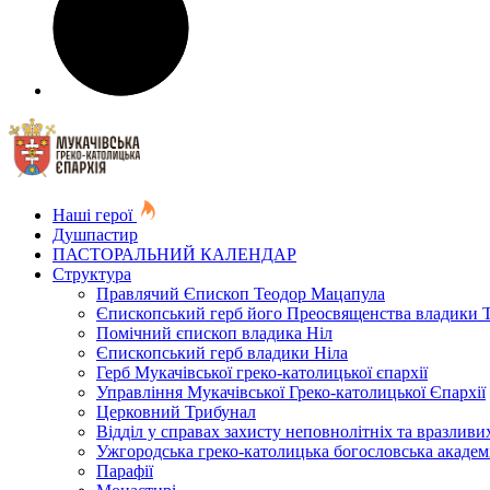
Наші герої
Душпастир
ПАСТОРАЛЬНИЙ КАЛЕНДАР
Структура
Правлячий Єпископ Теодор Мацапула
Єпископський герб його Преосвященства владики 
Помічний єпископ владика Ніл
Єпископський герб владики Ніла
Герб Мукачівської греко-католицької єпархії
Управління Мукачівської Греко-католицької Єпархії
Церковний Трибунал
Відділ у справах захисту неповнолітніх та вразливих
Ужгородська греко-католицька богословська академ
Парафії