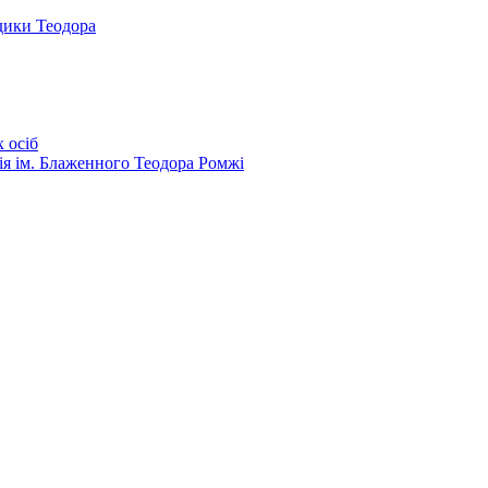
дики Теодора
 осіб
ія ім. Блаженного Теодора Ромжі