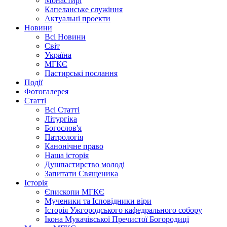
Монастирі
Капеланське служіння
Актуальні проекти
Новини
Всі Новини
Світ
Україна
МГКЄ
Пастирські послання
Події
Фотогалерея
Статті
Всі Статті
Літургіка
Богослов'я
Патрологія
Канонічне право
Наша історія
Душпастирство молоді
Запитати Священика
Історія
Єпископи МГКЄ
Мученики та Ісповідники віри
Історія Ужгородського кафедрального собору
Ікона Мукачівської Пречистої Богородиці