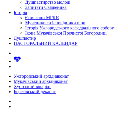
Душпастирство молоді
Запитати Священика
Історія
Єпископи МГКЄ
Мученики та Ісповідники віри
Історія Ужгородського кафедрального собору
Ікона Мукачівської Пречистої Богородиці
Душпастир
ПАСТОРАЛЬНИЙ КАЛЕНДАР
Ужгородський архідияконат
Мукачівський архідияконат
Хустський вікаріат
Берегівський деканат