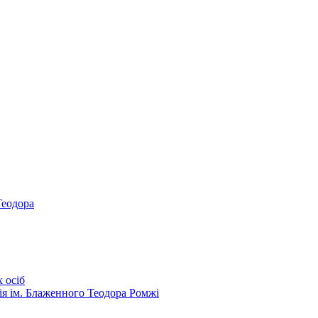
Теодора
 осіб
ія ім. Блаженного Теодора Ромжі