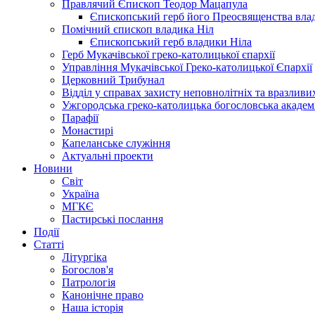
Правлячий Єпископ Теодор Мацапула
Єпископський герб його Преосвященства вла
Помічний єпископ владика Ніл
Єпископський герб владики Ніла
Герб Мукачівської греко-католицької єпархії
Управління Мукачівської Греко-католицької Єпархії
Церковний Трибунал
Відділ у справах захисту неповнолітніх та вразливих
Ужгородська греко-католицька богословська академ
Парафії
Монастирі
Капеланське служіння
Актуальні проекти
Новини
Світ
Україна
МГКЄ
Пастирські послання
Події
Статті
Літургіка
Богослов'я
Патрологія
Канонічне право
Наша історія