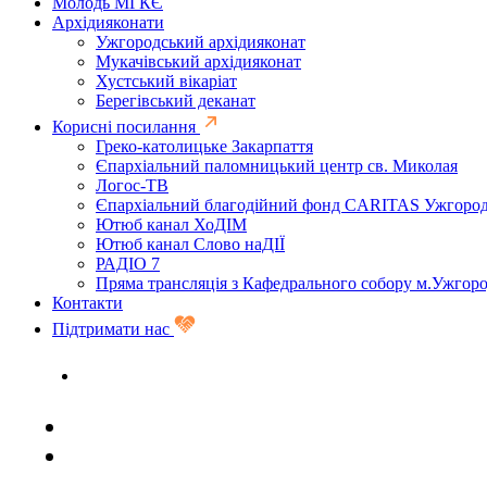
Молодь МГКЄ
Архідияконати
Ужгородський архідияконат
Мукачівський архідияконат
Хустський вікаріат
Берегівський деканат
Корисні посилання
Греко-католицьке Закарпаття
Єпархіальний паломницький центр св. Миколая
Логос-ТВ
Єпархіальний благодійний фонд CARITAS Ужгоро
Ютюб канал ХоДІМ
Ютюб канал Слово наДІЇ
РАДІО 7
Пряма трансляція з Кафедрального собору м.Ужгор
Контакти
Підтримати нас
Задати запитання священику