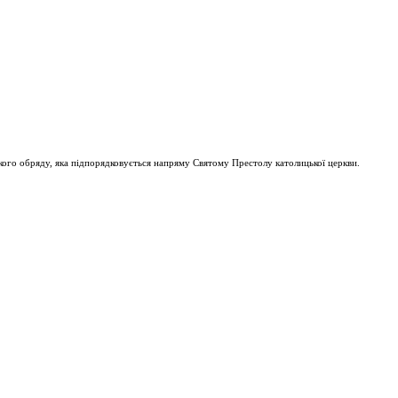
ого обряду, яка підпорядковується напряму Святому Престолу католицької церкви.