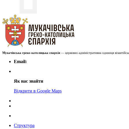
Мукачівська греко-католицька єпархія
— церковно-адміністративна одиниця візантійськ
Email:
Як нас знайти
Відкрити в Google Maps
Структура