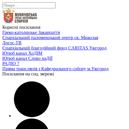
Корисні посилання
Греко-католицьке Закарпаття
Єпархіальний паломницький центр св. Миколая
Логос-ТВ
Єпархіальний благодійний фонд CARITAS Ужгород
Ютюб канал ХоДІМ
Ютюб канал Слово наДІЇ
РАДІО 7
Пряма трансляція з Кафедрального собору м.Ужгород
Посилання на соц. мережі