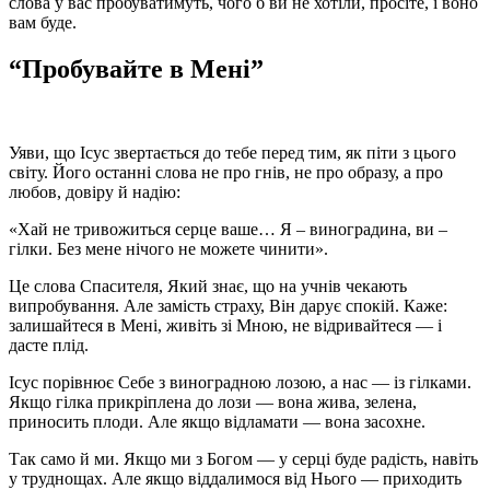
слова у вас пробуватимуть, чого б ви не хотіли, просіте, і воно
вам буде.
“Пробувайте в Мені”
Уяви, що Ісус звертається до тебе перед тим, як піти з цього
світу. Його останні слова не про гнів, не про образу, а про
любов, довіру й надію:
«Хай не тривожиться серце ваше… Я – виноградина, ви –
гілки. Без мене нічого не можете чинити».
Це слова Спасителя, Який знає, що на учнів чекають
випробування. Але замість страху, Він дарує спокій. Каже:
залишайтеся в Мені, живіть зі Мною, не відривайтеся — і
дасте плід.
Ісус порівнює Себе з виноградною лозою, а нас — із гілками.
Якщо гілка прикріплена до лози — вона жива, зелена,
приносить плоди. Але якщо відламати — вона засохне.
Так само й ми. Якщо ми з Богом — у серці буде радість, навіть
у труднощах. Але якщо віддалимося від Нього — приходить