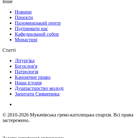
Інше
Новини
Проєкти
Паломницький центр
Підтримати нас
Кафедральний собор
Монастирі
Статті
Літургіка
Богослов'я
Патрологія
Канонічне право
Наша історія
Душпастирство молоді
Запитати Священика
© 2010-2026
Мукачівська греко-католицька єпархія.
Всі права
застережено.