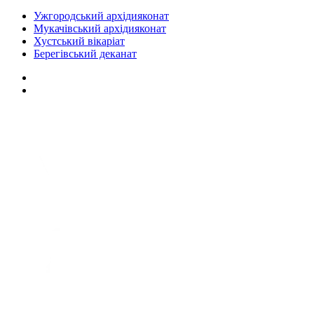
Ужгородський архідияконат
Мукачівський архідияконат
Хустський вікаріат
Берегівський деканат