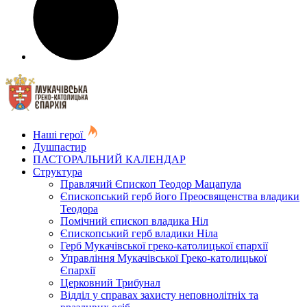
Наші герої
Душпастир
ПАСТОРАЛЬНИЙ КАЛЕНДАР
Структура
Правлячий Єпископ Теодор Мацапула
Єпископський герб його Преосвященства владики
Теодора
Помічний єпископ владика Ніл
Єпископський герб владики Ніла
Герб Мукачівської греко-католицької єпархії
Управління Мукачівської Греко-католицької
Єпархії
Церковний Трибунал
Відділ у справах захисту неповнолітніх та