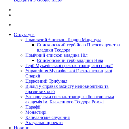
Структура
Правлячий Єпископ Теодор Мацапула
Єпископський герб його Преосвященства
владики Теодора
Помічний єпископ владика Ніл
Єпископський герб владики Ніла
Герб Мукачівської греко-католицької єпархії
Управління Мукачівської Греко-католицької
Єпархії
Церковний Трибунал
Відділ у справах захисту неповнолітніх та
вразливих осіб
Ужгородська греко-католицька богословська
академія ім. Блаженного Теодора Ромжі
Парафії
Монастирі
Капеланське служіння
Актуальні проекти
Новини