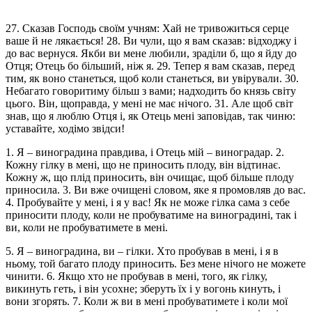
27. Сказав Господь своїм учням: Хай не тривожиться серце
ваше й не лякається! 28. Ви чули, що я вам сказав: відходжу і
до вас вернуся. Якби ви мене любили, зраділи б, що я йду до
Отця; Отець бо більший, ніж я. 29. Тепер я вам сказав, перед
тим, як воно станеться, щоб коли станеться, ви увірували. 30.
Небагато говоритиму більш з вами; надходить бо князь світу
цього. Він, щоправда, у мені не має нічого. 31. Але щоб світ
знав, що я люблю Отця і, як Отець мені заповідав, так чиню:
уставайте, ходімо звідси!
1. Я – виноградина правдива, і Отець мій – виноградар. 2.
Кожну гілку в мені, що не приносить плоду, він відтинає.
Кожну ж, що плід приносить, він очищає, щоб більше плоду
приносила. 3. Ви вже очищені словом, яке я промовляв до вас.
4. Пробувайте у мені, і я у вас! Як не може гілка сама з себе
приносити плоду, коли не пробуватиме на виноградині, так і
ви, коли не пробуватимете в мені.
5. Я – виноградина, ви – гілки. Хто пробував в мені, і я в
ньому, той багато плоду приносить. Без мене нічого не можете
чинити. 6. Якщо хто не пробував в мені, того, як гілку,
викинуть геть, і він усохне; зберуть їх і у вогонь кинуть, і
вони згорять. 7. Коли ж ви в мені пробуватимете і коли мої