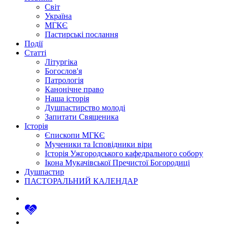
Світ
Україна
МГКЄ
Пастирські послання
Події
Статті
Літургіка
Богослов'я
Патрологія
Канонічне право
Наша історія
Душпастирство молоді
Запитати Священика
Історія
Єпископи МГКЄ
Мученики та Ісповідники віри
Історія Ужгородського кафедрального собору
Ікона Мукачівської Пречистої Богородиці
Душпастир
ПАСТОРАЛЬНИЙ КАЛЕНДАР