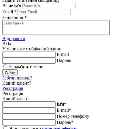
Задати запитання священику
Ваше ім'я
Email
*
Запитання
*
Відправити
Вхід
У мене вже є обліковий запис
E-mail
Пароль
Запам'ятати мене
Увійти
Забули пароль?
Новий клієнт?
Реєстрація
Реєстрація
Новий клієнт
Ім'я*
E-mail*
Номер телефону
Пароль*
Я погоджуюся з
умовами оферти