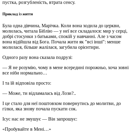
пустка, розгубленість, втрата сенсу.
Приклад із життя
Була одна дівчина, Марічка. Коли вона ходила до церкви,
молилась, читала Біблію — у неї все складалося: мир у серці,
добрі стосунки з батьками, спокій у навчанні. Але з часом
вона відійшла від Бога. Почала жити як "всі інші": менше
молилася, більше жалілася, загубила орієнтири.
Одного разу вона сказала подрузі:
— Я не розумію, чому в мене всередині порожньо, хоча зовні
все ніби нормально…
І та їй відповіла просто:
— Може, ти відламалась від Лози?..
І це стало для неї поштовхом повернутись до молитви, до
гілки, яка знову почала пускати сок.
Ісус нас не змушує — Він запрошує:
«Пробувайте в Мені…»