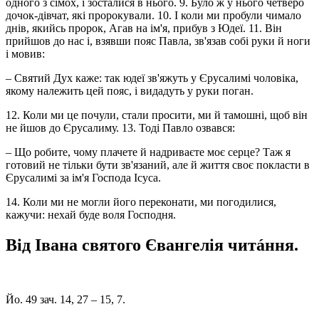
одного з сімох, і зосталися в нього. 9. Було ж у нього четверо
дочок-дівчат, які пророкували. 10. І коли ми пробули чимало
днів, якийсь пророк, Агав на ім'я, прибув з Юдеї. 11. Він
прийшов до нас і, взявши пояс Павла, зв'язав собі руки й ноги
і мовив:
– Святий Дух каже: так юдеї зв'яжуть у Єрусалимі чоловіка,
якому належить цей пояс, і видадуть у руки поган.
12. Коли ми це почули, стали просити, ми й тамошні, щоб він
не йшов до Єрусалиму. 13. Тоді Павло озвався:
– Що робите, чому плачете й надриваєте моє серце? Таж я
готовий не тільки бути зв'язаний, але й життя своє покласти в
Єрусалимі за ім'я Господа Ісуса.
14. Коли ми не могли його переконати, ми погодилися,
кажучи: нехай буде воля Господня.
Від Івана святого Євангелія читáння.
Йо. 49 зач. 14, 27 – 15, 7.