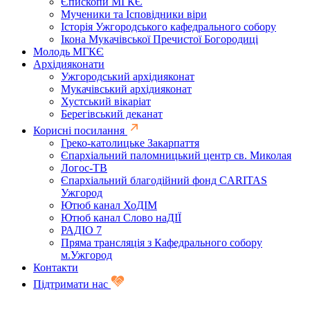
Єпископи МГКЄ
Мученики та Ісповідники віри
Історія Ужгородського кафедрального собору
Ікона Мукачівської Пречистої Богородиці
Молодь МГКЄ
Архідияконати
Ужгородський архідияконат
Мукачівський архідияконат
Хустський вікаріат
Берегівський деканат
Корисні посилання
Греко-католицьке Закарпаття
Єпархіальний паломницький центр св. Миколая
Логос-ТВ
Єпархіальний благодійний фонд CARITAS
Ужгород
Ютюб канал ХоДІМ
Ютюб канал Слово наДІЇ
РАДІО 7
Пряма трансляція з Кафедрального собору
м.Ужгород
Контакти
Підтримати нас