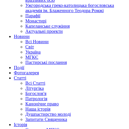
вразливих осіб
Ужгородська греко-католицька богословська
академія ім. Блаженного Теодора Ромжі
Парафії
Монастирі
Капеланське служіння
Актуальні проекти
Новини
Всі Новини
Світ
Україна
МГКЄ
Пастирські послання
Події
Фотогалерея
Статті
Всі Статті
Літургіка
Богослов'я
Патрологія
Канонічне право
Наша історія
Душпастирство молоді
Запитати Священика
Історія