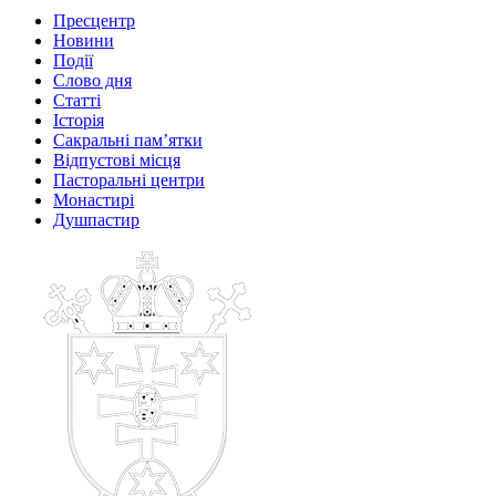
Пресцентр
Новини
Події
Слово дня
Статті
Історія
Сакральні пам’ятки
Відпустові місця
Пасторальні центри
Монастирі
Душпастир