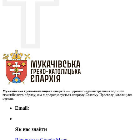
Мукачівська греко-католицька єпархія
— церковно-адміністративна одиниця
візантійського обряду, яка підпорядковується напряму Святому Престолу католицької
церкви.
Email:
Як нас знайти
Відкрити в Google Maps