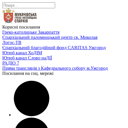
Корисні посилання
Греко-католицьке Закарпаття
Єпархіальний паломницький центр св. Миколая
Логос-ТВ
Єпархіальний благодійний фонд CARITAS Ужгород
Ютюб канал ХоДІМ
Ютюб канал Слово наДІЇ
РАДІО 7
Пряма трансляція з Кафедрального собору м.Ужгород
Посилання на соц. мережі