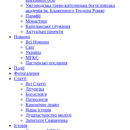
вразливих осіб
Ужгородська греко-католицька богословська
академія ім. Блаженного Теодора Ромжі
Парафії
Монастирі
Капеланське служіння
Актуальні проекти
Новини
Всі Новини
Світ
Україна
МГКЄ
Пастирські послання
Події
Фотогалерея
Статті
Всі Статті
Літургіка
Богослов'я
Патрологія
Канонічне право
Наша історія
Душпастирство молоді
Запитати Священика
Історія