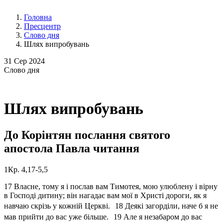
Головна
Пресцентр
Слово дня
Шлях випробувань
31
Сер 2024
Слово
дня
Шлях випробувань
До Корінтян послання святого
апостола Павла читання
1Кр. 4,17-5,5
17 Власне, тому я і послав вам Тимотея, мою улюблену і вірну
в Господі дитину; він нагадає вам мої в Христі дороги, як я
навчаю скрізь у кожній Церкві. 18 Деякі загорділи, наче б я не
мав прийти до вас уже більше. 19 Але я незабаром до вас