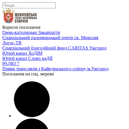
Корисні посилання
Греко-католицьке Закарпаття
Єпархіальний паломницький центр св. Миколая
Логос-ТВ
Єпархіальний благодійний фонд CARITAS Ужгород
Ютюб канал ХоДІМ
Ютюб канал Слово наДІЇ
РАДІО 7
Пряма трансляція з Кафедрального собору м.Ужгород
Посилання на соц. мережі