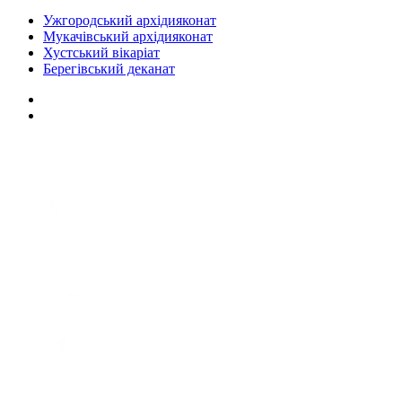
Ужгородський архідияконат
Мукачівський архідияконат
Хустський вікаріат
Берегівський деканат