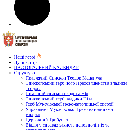
Наші герої
Душпастир
ПАСТОРАЛЬНИЙ КАЛЕНДАР
Структура
Правлячий Єпископ Теодор Мацапула
Єпископський герб його Преосвященства владики
Теодора
Помічний єпископ владика Ніл
Єпископський герб владики Ніла
Герб Мукачівської греко-католицької єпархії
Управління Мукачівської Греко-католицької
Єпархії
Церковний Трибунал
Відділ у справах захисту неповнолітніх та