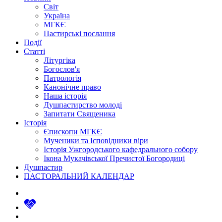
Світ
Україна
МГКЄ
Пастирські послання
Події
Статті
Літургіка
Богослов'я
Патрологія
Канонічне право
Наша історія
Душпастирство молоді
Запитати Священика
Історія
Єпископи МГКЄ
Мученики та Ісповідники віри
Історія Ужгородського кафедрального собору
Ікона Мукачівської Пречистої Богородиці
Душпастир
ПАСТОРАЛЬНИЙ КАЛЕНДАР