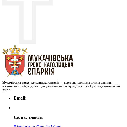
Мукачівська греко-католицька єпархія
— церковно-адміністративна одиниця
візантійського обряду, яка підпорядковується напряму Святому Престолу католицької
церкви.
Email:
Як нас знайти
Відкрити в Google Maps