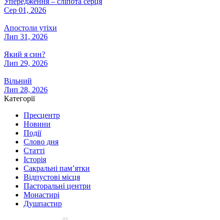
Упередження – сліпота серця
Сер 01, 2026
Апостоли утіхи
Лип 31, 2026
Який я син?
Лип 29, 2026
Вільний
Лип 28, 2026
Категорії
Пресцентр
Новини
Події
Слово дня
Статті
Історія
Сакральні пам’ятки
Відпустові місця
Пасторальні центри
Монастирі
Душпастир