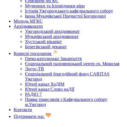
Єпископи МГКЄ
Мученики та Ісповідники віри
Історія Ужгородського кафедрального собору
Ікона Мукачівської Пречистої Богородиці
Молодь МГКЄ
Архідияконати
Ужгородський архідияконат
Мукачівський архідияконат
Хустський вікаріат
Берегівський деканат
Корисні посилання
Греко-католицьке Закарпаття
Єпархіальний паломницький центр св. Миколая
Логос-ТВ
Єпархіальний благодійний фонд CARITAS
Ужгород
Ютюб канал ХоДІМ
Ютюб канал Слово наДІЇ
РАДІО 7
Пряма трансляція з Кафедрального собору
м.Ужгород
Контакти
Підтримати нас