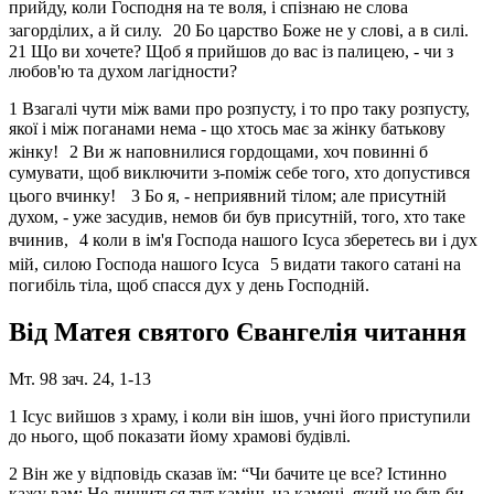
прийду, коли Господня на те воля, і спізнаю не слова
загорділих, а й силу. 20 Бо царство Боже не у слові, а в силі.
21 Що ви хочете? Щоб я прийшов до вас із палицею, - чи з
любов'ю та духом лагідности?
1 Взагалі чути між вами про розпусту, і то про таку розпусту,
якої і між поганами нема - що хтось має за жінку батькову
жінку! 2 Ви ж наповнилися гордощами, хоч повинні б
сумувати, щоб виключити з-поміж себе того, хто допустився
цього вчинку! 3 Бо я, - неприявний тілом; але присутній
духом, - уже засудив, немов би був присутній, того, хто таке
вчинив, 4 коли в ім'я Господа нашого Ісуса зберетесь ви і дух
мій, силою Господа нашого Ісуса 5 видати такого сатані на
погибіль тіла, щоб спасся дух у день Господній.
Від Матея святого Євангелія читання
Мт. 98 зач. 24, 1-13
1 Ісус вийшов з храму, і коли він ішов, учні його приступили
до нього, щоб показати йому храмові будівлі.
2 Він же у відповідь сказав їм: “Чи бачите це все? Істинно
кажу вам: Не лишиться тут камінь на камені, який не був би