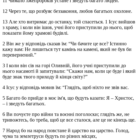
11 Чимало лжепророків устане і зведуть багато людей.
12 Через те, що розбуяє беззаконня, любов багатьох охолоне.
13 Але хто витримає до останку, той спасеться. 1 Ісус вийшов
з храму, і коли він ішов, учні його приступили до нього, щоб
показати йому храмові будівлі.
2 Він же у відповідь сказав їм: “Чи бачите це все? Істинно
кажу вам: Не лишиться тут камінь на камені, який не був би
перевернений.”
3 І коли він сів на горі Оливній, його учні приступили до
нього насамоті й запитували: “Скажи нам, коли це буде і який
буде знак твого приходу й кінця світу?”
4 Ісус у відповідь мовив їм: “Глядіть, щоб ніхто не звів вас.
5 Багато бо прийде в моє ім'я, що будуть казати: Я – Христос,
– і зведуть багатьох.
6 Ви почуєте про війни та воєнні поголоски; глядіть же, не
тривожтесь, бо треба, щоб це все сталося, але це не кінець ще.
7 Народ бо на народ повстане й царство на царство. Голод,
чума та землетруси будуть по різних місцях,