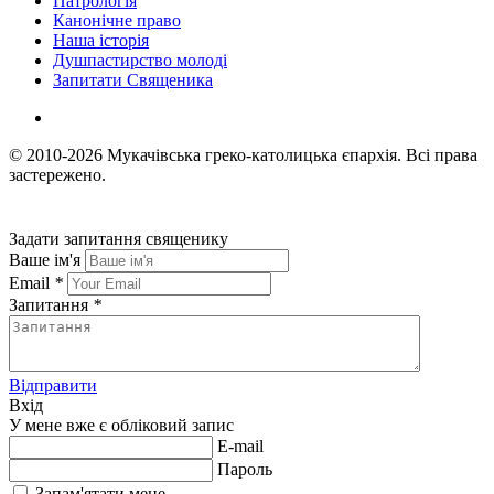
Патрологія
Канонічне право
Наша історія
Душпастирство молоді
Запитати Священика
© 2010-2026
Мукачівська греко-католицька єпархія.
Всі права
застережено.
Задати запитання священику
Ваше ім'я
Email
*
Запитання
*
Відправити
Вхід
У мене вже є обліковий запис
E-mail
Пароль
Запам'ятати мене