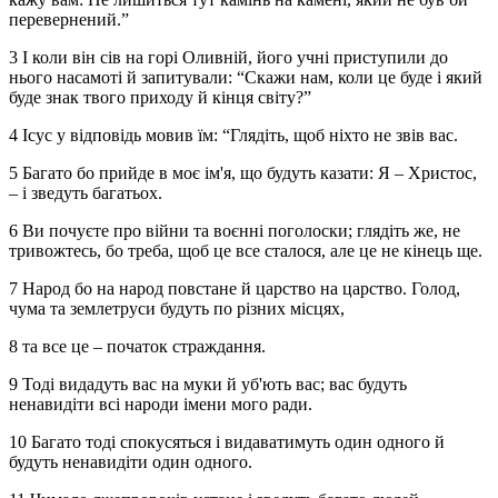
перевернений.”
3 І коли він сів на горі Оливній, його учні приступили до
нього насамоті й запитували: “Скажи нам, коли це буде і який
буде знак твого приходу й кінця світу?”
4 Ісус у відповідь мовив їм: “Глядіть, щоб ніхто не звів вас.
5 Багато бо прийде в моє ім'я, що будуть казати: Я – Христос,
– і зведуть багатьох.
6 Ви почуєте про війни та воєнні поголоски; глядіть же, не
тривожтесь, бо треба, щоб це все сталося, але це не кінець ще.
7 Народ бо на народ повстане й царство на царство. Голод,
чума та землетруси будуть по різних місцях,
8 та все це – початок страждання.
9 Тоді видадуть вас на муки й уб'ють вас; вас будуть
ненавидіти всі народи імени мого ради.
10 Багато тоді спокусяться і видаватимуть один одного й
будуть ненавидіти один одного.