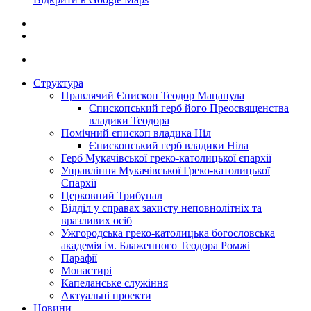
Структура
Правлячий Єпископ Теодор Мацапула
Єпископський герб його Преосвященства
владики Теодора
Помічний єпископ владика Ніл
Єпископський герб владики Ніла
Герб Мукачівської греко-католицької єпархії
Управління Мукачівської Греко-католицької
Єпархії
Церковний Трибунал
Відділ у справах захисту неповнолітніх та
вразливих осіб
Ужгородська греко-католицька богословська
академія ім. Блаженного Теодора Ромжі
Парафії
Монастирі
Капеланське служіння
Актуальні проекти
Новини