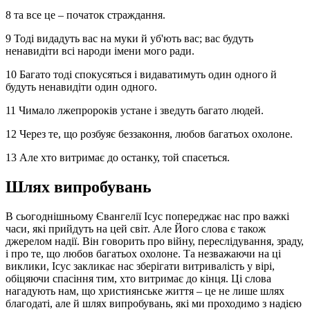
8 та все це – початок страждання.
9 Тоді видадуть вас на муки й уб'ють вас; вас будуть
ненавидіти всі народи імени мого ради.
10 Багато тоді спокусяться і видаватимуть один одного й
будуть ненавидіти один одного.
11 Чимало лжепророків устане і зведуть багато людей.
12 Через те, що розбуяє беззаконня, любов багатьох охолоне.
13 Але хто витримає до останку, той спасеться.
Шлях випробувань
В сьогоднішньому Євангелії Ісус попереджає нас про важкі
часи, які прийдуть на цей світ. Але Його слова є також
джерелом надії. Він говорить про війну, переслідування, зраду,
і про те, що любов багатьох охолоне. Та незважаючи на ці
виклики, Ісус закликає нас зберігати витривалість у вірі,
обіцяючи спасіння тим, хто витримає до кінця. Ці слова
нагадують нам, що християнське життя – це не лише шлях
благодаті, але й шлях випробувань, які ми проходимо з надією