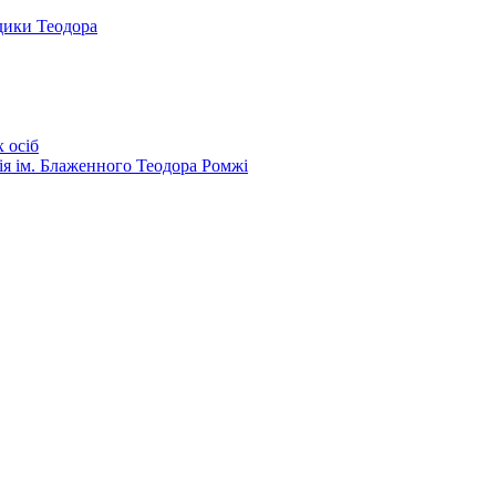
дики Теодора
 осіб
ія ім. Блаженного Теодора Ромжі