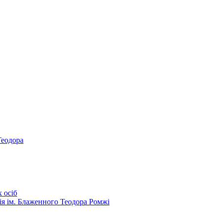
Теодора
 осіб
ія ім. Блаженного Теодора Ромжі