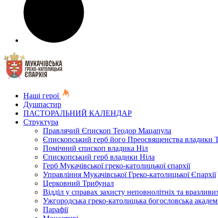
Наші герої
Душпастир
ПАСТОРАЛЬНИЙ КАЛЕНДАР
Структура
Правлячий Єпископ Теодор Мацапула
Єпископський герб його Преосвященства владики 
Помічний єпископ владика Ніл
Єпископський герб владики Ніла
Герб Мукачівської греко-католицької єпархії
Управління Мукачівської Греко-католицької Єпархії
Церковний Трибунал
Відділ у справах захисту неповнолітніх та вразливих
Ужгородська греко-католицька богословська академ
Парафії