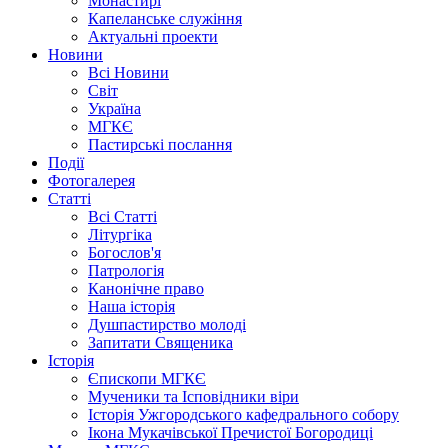
Монастирі
Капеланське служіння
Актуальні проекти
Новини
Всі Новини
Світ
Україна
МГКЄ
Пастирські послання
Події
Фотогалерея
Статті
Всі Статті
Літургіка
Богослов'я
Патрологія
Канонічне право
Наша історія
Душпастирство молоді
Запитати Священика
Історія
Єпископи МГКЄ
Мученики та Ісповідники віри
Історія Ужгородського кафедрального собору
Ікона Мукачівської Пречистої Богородиці