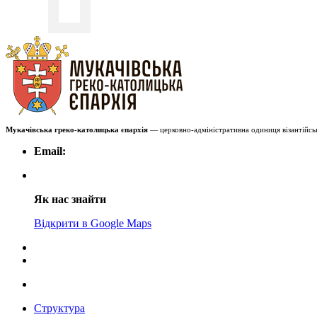
Мукачівська греко-католицька єпархія
— церковно-адміністративна одиниця візантійськ
Email:
Як нас знайти
Відкрити в Google Maps
Структура