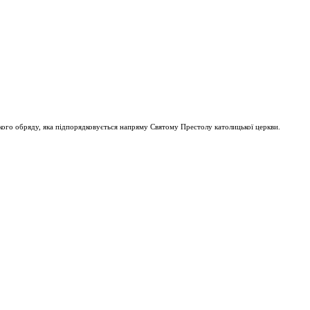
ого обряду, яка підпорядковується напряму Святому Престолу католицької церкви.