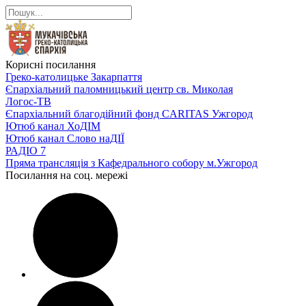
Корисні посилання
Греко-католицьке Закарпаття
Єпархіальний паломницький центр св. Миколая
Логос-ТВ
Єпархіальний благодійний фонд CARITAS Ужгород
Ютюб канал ХоДІМ
Ютюб канал Слово наДІЇ
РАДІО 7
Пряма трансляція з Кафедрального собору м.Ужгород
Посилання на соц. мережі