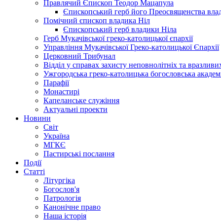
Правлячий Єпископ Теодор Мацапула
Єпископський герб його Преосвященства вла
Помічний єпископ владика Ніл
Єпископський герб владики Ніла
Герб Мукачівської греко-католицької єпархії
Управління Мукачівської Греко-католицької Єпархії
Церковний Трибунал
Відділ у справах захисту неповнолітніх та вразливих
Ужгородська греко-католицька богословська академ
Парафії
Монастирі
Капеланське служіння
Актуальні проекти
Новини
Світ
Україна
МГКЄ
Пастирські послання
Події
Статті
Літургіка
Богослов'я
Патрологія
Канонічне право
Наша історія