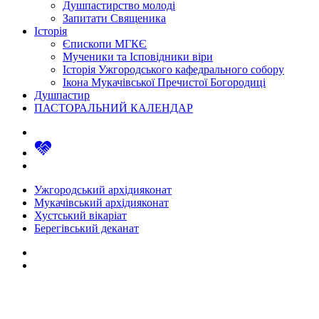
Душпастирство молоді
Запитати Священика
Історія
Єпископи МГКЄ
Мученики та Ісповідники віри
Історія Ужгородського кафедрального собору
Ікона Мукачівської Пречистої Богородиці
Душпастир
ПАСТОРАЛЬНИЙ КАЛЕНДАР
Ужгородський архідияконат
Мукачівський архідияконат
Хустський вікаріат
Берегівський деканат