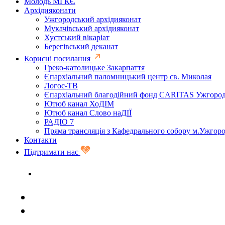
Молодь МГКЄ
Архідияконати
Ужгородський архідияконат
Мукачівський архідияконат
Хустський вікаріат
Берегівський деканат
Корисні посилання
Греко-католицьке Закарпаття
Єпархіальний паломницький центр св. Миколая
Логос-ТВ
Єпархіальний благодійний фонд CARITAS Ужгоро
Ютюб канал ХоДІМ
Ютюб канал Слово наДІЇ
РАДІО 7
Пряма трансляція з Кафедрального собору м.Ужгор
Контакти
Підтримати нас
Задати запитання священику