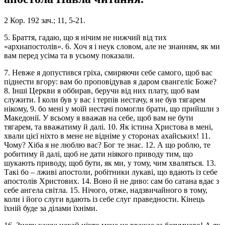
2 Кор. 192 зач.; 11, 5-21.
5. Браття, гадаю, що я нічим не нижчий від тих
«архиапостолів». 6. Хоч я і неук словом, але не знанням, як ми
вам перед усіма та в усьому показали.
7. Невже я допустився гріха, смиряючи себе самого, щоб вас
піднести вгору: вам бо проповідував я даром євангеліє Боже?
8. Інші Церкви я оббирав, беручи від них плату, щоб вам
служити. І коли був у вас і терпів нестачу, я не був тягарем
нікому, 9. бо мені у моїй нестачі помогли брати, що прийшли з
Македонії. У всьому я вважав на себе, щоб вам не бути
тягарем, та вважатиму й далі. 10. Як істина Христова в мені,
хвали цієї ніхто в мене не відніме у сторонах ахайських! 11.
Чому? Хіба я не люблю вас? Бог те знає. 12. А що роблю, те
робитиму й далі, щоб не дати ніякого приводу тим, що
шукають приводу, щоб бути, як ми, у тому, чим хваляться. 13.
Такі бо – лживі апостоли, робітники лукаві, що вдають із себе
апостолів Христових. 14. Воно й не диво: сам бо сатана вдає з
себе ангела світла. 15. Нічого, отже, надзвичайного в тому,
коли і його слуги вдають із себе слуг праведности. Кінець
їхній буде за ділами їхніми.