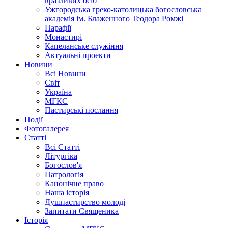
вразливих осіб
Ужгородська греко-католицька богословська
академія ім. Блаженного Теодора Ромжі
Парафії
Монастирі
Капеланське служіння
Актуальні проекти
Новини
Всі Новини
Світ
Україна
МГКЄ
Пастирські послання
Події
Фотогалерея
Статті
Всі Статті
Літургіка
Богослов'я
Патрологія
Канонічне право
Наша історія
Душпастирство молоді
Запитати Священика
Історія