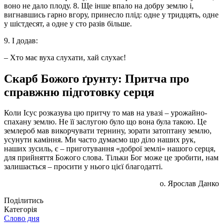
воно не дало плоду. 8. Ще інше впало на добру землю і,
вигнавшись гарно вгору, принесло плід: одне у тридцять, одне
у шістдесят, а одне у сто разів більше.
9. І додав:
– Хто має вуха слухати, хай слухає!
Скарб Божого ґрунту: Притча про
справжню підготовку серця
Коли Ісус розказува цю притчу то мав на увазі – урожайно-
спахану землю. Не її заслугою було що вона була такою. Це
землероб мав викорчувати тернину, зорати затоптану землю,
усунути каміння. Ми часто думаємо що діло наших рук,
наших зусиль, є – приготування «доброї землі» нашого серця,
для прийняття Божого слова. Тільки Бог може це зробити, нам
залишається – просити у нього цієї благодатті.
о. Ярослав Данко
Поділитись
Категорія
Слово дня