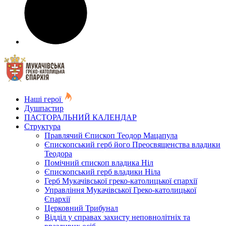
Наші герої
Душпастир
ПАСТОРАЛЬНИЙ КАЛЕНДАР
Структура
Правлячий Єпископ Теодор Мацапула
Єпископський герб його Преосвященства владики
Теодора
Помічний єпископ владика Ніл
Єпископський герб владики Ніла
Герб Мукачівської греко-католицької єпархії
Управління Мукачівської Греко-католицької
Єпархії
Церковний Трибунал
Відділ у справах захисту неповнолітніх та