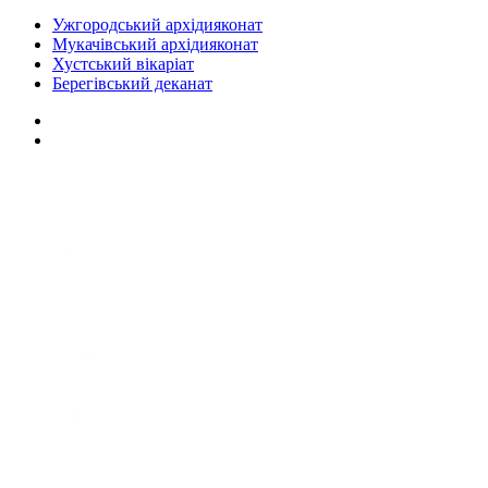
Ужгородський архідияконат
Мукачівський архідияконат
Хустський вікаріат
Берегівський деканат