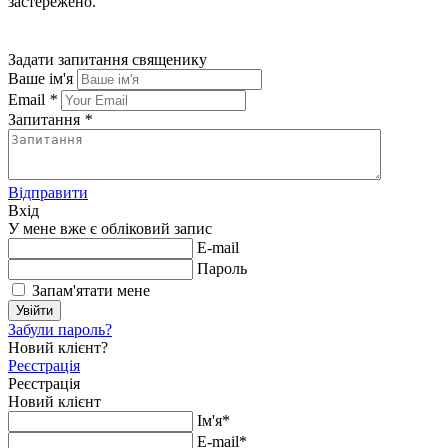
застережено.
Задати запитання священику
Ваше ім'я
Email
*
Запитання
*
Відправити
Вхід
У мене вже є обліковий запис
E-mail
Пароль
Запам'ятати мене
Увійти
Забули пароль?
Новий клієнт?
Реєстрація
Реєстрація
Новий клієнт
Ім'я*
E-mail*