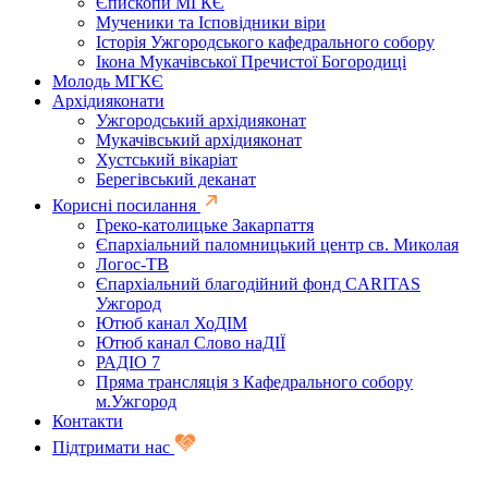
Єпископи МГКЄ
Мученики та Ісповідники віри
Історія Ужгородського кафедрального собору
Ікона Мукачівської Пречистої Богородиці
Молодь МГКЄ
Архідияконати
Ужгородський архідияконат
Мукачівський архідияконат
Хустський вікаріат
Берегівський деканат
Корисні посилання
Греко-католицьке Закарпаття
Єпархіальний паломницький центр св. Миколая
Логос-ТВ
Єпархіальний благодійний фонд CARITAS
Ужгород
Ютюб канал ХоДІМ
Ютюб канал Слово наДІЇ
РАДІО 7
Пряма трансляція з Кафедрального собору
м.Ужгород
Контакти
Підтримати нас