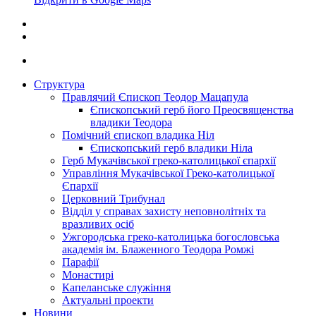
Структура
Правлячий Єпископ Теодор Мацапула
Єпископський герб його Преосвященства
владики Теодора
Помічний єпископ владика Ніл
Єпископський герб владики Ніла
Герб Мукачівської греко-католицької єпархії
Управління Мукачівської Греко-католицької
Єпархії
Церковний Трибунал
Відділ у справах захисту неповнолітніх та
вразливих осіб
Ужгородська греко-католицька богословська
академія ім. Блаженного Теодора Ромжі
Парафії
Монастирі
Капеланське служіння
Актуальні проекти
Новини