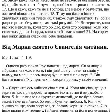
16. Знову кажу: нехай ніхто мене не вважає за безумного! А як
ні, прийміть мене за безумного, щоб і я міг трохи похвалитися.
17. Що я кажу, кажу те не в Господі, але немов у безумстві, що
дає мені відваги хвалитися. 18. Тому що багато інших
хваляться з причин тілесних, я також буду хвалитися, 19. бо ви
радо терпите безумних, самі такі розумні! 20. Ви терпите, коли
вас хто неволить, коли хто об'їдає, коли хто обдирає, коли хто
ставиться до вас ізгорда, коли хто б'є вас в лице! 21. На сором
вам кажу, якими слабкими себе показали.
Від Марка святого Євангелія читáння.
Мр. 15 зач. 4, 1-9.
1. Одного разу почав Ісус навчати над морем. Сила людей
зібралась навколо нього, і він увійшов у човен та сидів у
ньому, на морі, і ввесь народ був на землі при морі. 2. Він
багато навчав їх у притчах, і говорив до них у своїм навчанні:
3. – Слухайте: ось вийшов сіяч сіяти. 4. Коли він сіяв, дещо з
зерна впало при дорозі, та прилетіло птаство й видзьобало
його. 5. Інше впало на ґрунт каменистий, де не було багато
землі, і вмить зійшло, бо земля була не глибока. 6. Коли ж
зійшло сонце, воно згоріло і, за браком коріння, висохло. 7. А
інше впало між тернину, і зійшла тернина та його поглушила, і