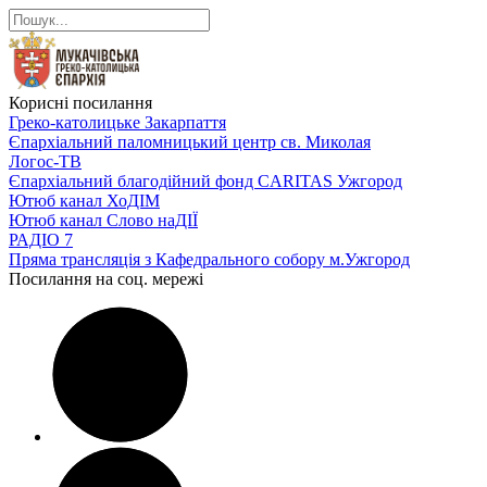
Корисні посилання
Греко-католицьке Закарпаття
Єпархіальний паломницький центр св. Миколая
Логос-ТВ
Єпархіальний благодійний фонд CARITAS Ужгород
Ютюб канал ХоДІМ
Ютюб канал Слово наДІЇ
РАДІО 7
Пряма трансляція з Кафедрального собору м.Ужгород
Посилання на соц. мережі