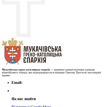
Мукачівська греко-католицька єпархія
— церковно-адміністративна одиниця
візантійського обряду, яка підпорядковується напряму Святому Престолу католицької
церкви.
Email:
Як нас знайти
Відкрити в Google Maps