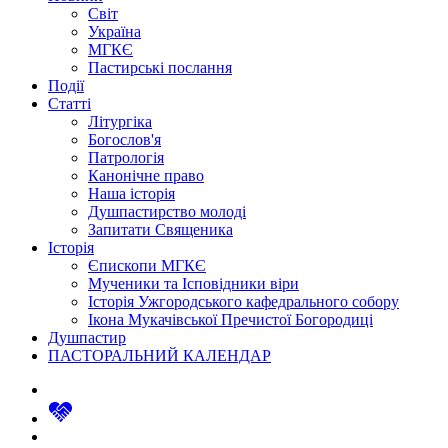
Світ
Україна
МГКЄ
Пастирські послання
Події
Статті
Літургіка
Богослов'я
Патрологія
Канонічне право
Наша історія
Душпастирство молоді
Запитати Священика
Історія
Єпископи МГКЄ
Мученики та Ісповідники віри
Історія Ужгородського кафедрального собору
Ікона Мукачівської Пречистої Богородиці
Душпастир
ПАСТОРАЛЬНИЙ КАЛЕНДАР