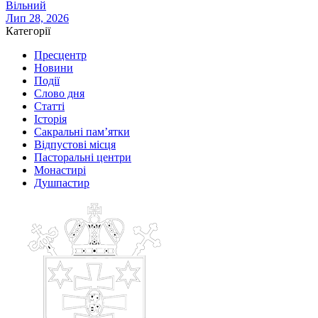
Вільний
Лип 28, 2026
Категорії
Пресцентр
Новини
Події
Слово дня
Статті
Історія
Сакральні пам’ятки
Відпустові місця
Пасторальні центри
Монастирі
Душпастир