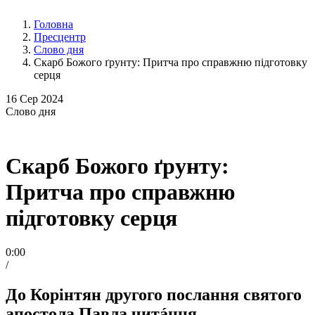
Головна
Пресцентр
Слово дня
Скарб Божого ґрунту: Притча про справжню підготовку
серця
16
Сер 2024
Слово
дня
Скарб Божого ґрунту:
Притча про справжню
підготовку серця
0:00
/
До Корінтян другого послання святого
апостола Павла читáння.