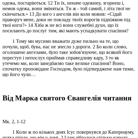
одежа, постаріються. 12 Ти їх, неначе одежину, згорнеш і,
немов одежа, вони зміняться. Ти ж - той самий, і літа твої не
скінчаться.» 13 До кого з ангелів він коли мовив: «Сідай
праворуч мене, доки не покладу твоїх ворогів підніжком під
твої ноги?» 14 Хіба ж не всі вони служебні духи, що їх
посилають до послуг тим, які мають успадкувати спасіння?
1 Тому ми мусимо вважати дуже пильно на те, що
почули, щоб, бува, нас не знесло з дороги. 2 Бо коли слово,
оголошене ангелами, було таке зобов'язуюче, що всякий його
переступ і непослух приймав справедливу кару, 3 то як
утечемо ми, коли занедбаємо таке велике спасіння? Воно,
спочатку проповідане Господом, було підтверджене нам тими,
що його чули…
Від Марка святого Євангелія читання
Мк. 2, 1-12
1 Коли ж по кількох днях Ісус повернувся до Капернауму,
чутка пішла, що він у домі. 2 І там зібралося стільки народу,