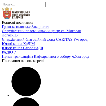
Корисні посилання
Греко-католицьке Закарпаття
Єпархіальний паломницький центр св. Миколая
Логос-ТВ
Єпархіальний благодійний фонд CARITAS Ужгород
Ютюб канал ХоДІМ
Ютюб канал Слово наДІЇ
РАДІО 7
Пряма трансляція з Кафедрального собору м.Ужгород
Посилання на соц. мережі