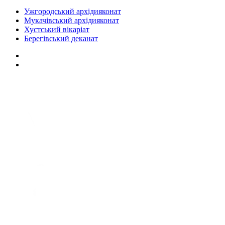
Ужгородський архідияконат
Мукачівський архідияконат
Хустський вікаріат
Берегівський деканат