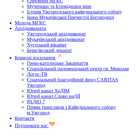
Єпископи МГКЄ
Мученики та Ісповідники віри
Історія Ужгородського кафедрального собору
Ікона Мукачівської Пречистої Богородиці
Молодь МГКЄ
Архідияконати
Ужгородський архідияконат
Мукачівський архідияконат
Хустський вікаріат
Берегівський деканат
Корисні посилання
Греко-католицьке Закарпаття
Єпархіальний паломницький центр св. Миколая
Логос-ТВ
Єпархіальний благодійний фонд CARITAS
Ужгород
Ютюб канал ХоДІМ
Ютюб канал Слово наДІЇ
РАДІО 7
Пряма трансляція з Кафедрального собору
м.Ужгород
Контакти
Підтримати нас