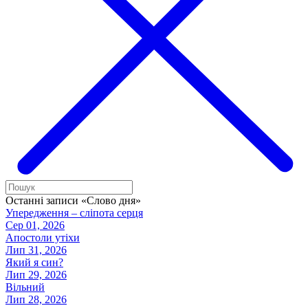
Останні записи «Слово дня»
Упередження – сліпота серця
Сер 01, 2026
Апостоли утіхи
Лип 31, 2026
Який я син?
Лип 29, 2026
Вільний
Лип 28, 2026