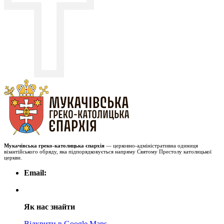
Мукачівська греко-католицька єпархія
— церковно-адміністративна одиниця
візантійського обряду, яка підпорядковується напряму Святому Престолу католицької
церкви.
Email:
Як нас знайти
Відкрити в Google Maps