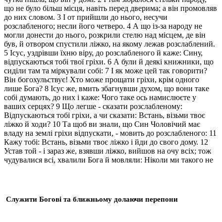
що не було більш місця, навіть перед дверима; а він промовляв
до них словом. 3 І от прийшли до нього, несучи
розслабленого; несли його четверо. 4 А що із-за народу не
могли донести до нього, розкрили стелю над місцем, де він
був, й отвором спустили ліжко, на якому лежав розслаблений.
5 Ісус, уздрівши їхню віру, до розслабленого й каже: Сину,
відпускаються тобі твої гріхи. 6 А були й деякі книжники, що
сиділи там та міркували собі: 7 І як може цей так говорити?
Він богохульствує! Хто може прощати гріхи, крім одного
лише Бога? 8 Ісус же, вмить збагнувши духом, що вони таке
собі думають, до них і каже: Чого таке ось намислюєте у
ваших серцях? 9 Що легше - сказати розслабленому:
Відпускаються тобі гріхи, а чи сказати: Встань, візьми твоє
ліжко й ходи? 10 Та щоб ви знали, що Син Чоловічий має
владу на землі гріхи відпускати, - мовить до розслабленого: 11
Кажу тобі: Встань, візьми твоє ліжко і йди до свого дому. 12
Устав той - і зараз же, взявши ліжко, вийшов на очу всіх; тож
чудувалися всі, хвалили Бога й мовляли: Ніколи ми такого не
Служити Богові та ближньому долаючи перепони