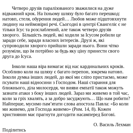
Четверо друзів паралізованого зважилися на дуже
відважний крок. На їхньому шляху було багато перешкод:
натовп, стеля, обурення людей… Любов може підштовхнути
людину на неймовірні речі. Сьогодні в центрі Євангеліє є не
тільки Ісус та розслаблений, але також четверо друзів
хворого. Більшість людей, які ходили за Ісусом робили це
заради себе, заради власних інтересів. Друзі ж, які
супроводили хворого прийшли заради нього. Вони чітко
розуміли, що їм потрібно за будь яку ціну принести свого
друга до Ісуса.
Інколи наша віра вимагає від нас кардинальних кроків.
Особливо коли на шляху є багато перепон, зокрема натовп.
Інколи думка інших людей, до якої ми сліпо пристаємо, може
псувати наші відносини з Господом. Наші старання для
ближнього, діла милосердя, чи вияви емпатії також можуть
зазнати атаки з боку інших людей. Зараз ми живемо в той час,
коли за гріх хвалять, а за добро засуджують… Що нам робити?
Найперше, мусимо пам’ятати слова апостола Павла: «Бо коли
ми живемо, для Господа живемо» (Рим. 14, 8). Кожен
християнин має прагнути догодити насамперед Богові.
О. Василь Лехман
Поділитись