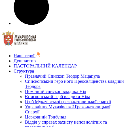
Наші герої
Душпастир
ПАСТОРАЛЬНИЙ КАЛЕНДАР
Структура
Правлячий Єпископ Теодор Мацапула
Єпископський герб його Преосвященства владики
Теодора
Помічний єпископ владика Ніл
Єпископський герб владики Ніла
Герб Мукачівської греко-католицької єпархії
Управління Мукачівської Греко-католицької
Єпархії
Церковний Трибунал
Відділ у справах захисту неповнолітніх та