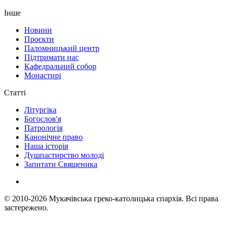
Інше
Новини
Проєкти
Паломницький центр
Підтримати нас
Кафедральний собор
Монастирі
Статті
Літургіка
Богослов'я
Патрологія
Канонічне право
Наша історія
Душпастирство молоді
Запитати Священика
© 2010-2026
Мукачівська греко-католицька єпархія.
Всі права
застережено.