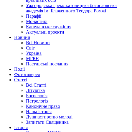
вразливих осіб
Ужгородська греко-католицька богословська
академія ім. Блаженного Теодора Ромжі
Парафії
Монастирі
Капеланське служіння
Актуальні проекти
Новини
Всі Новини
Світ
Україна
МГКЄ
Пастирські послання
Події
Фотогалерея
Статті
Всі Статті
Літургіка
Богослов'я
Патрологія
Канонічне право
Наша історія
Душпастирство молоді
Запитати Священика
Історія