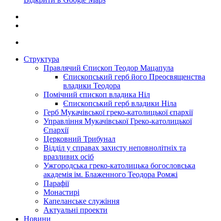
Структура
Правлячий Єпископ Теодор Мацапула
Єпископський герб його Преосвященства
владики Теодора
Помічний єпископ владика Ніл
Єпископський герб владики Ніла
Герб Мукачівської греко-католицької єпархії
Управління Мукачівської Греко-католицької
Єпархії
Церковний Трибунал
Відділ у справах захисту неповнолітніх та
вразливих осіб
Ужгородська греко-католицька богословська
академія ім. Блаженного Теодора Ромжі
Парафії
Монастирі
Капеланське служіння
Актуальні проекти
Новини