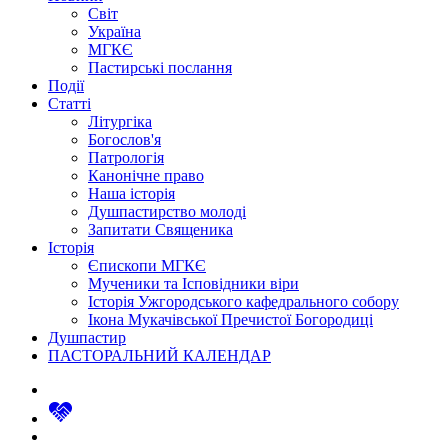
Світ
Україна
МГКЄ
Пастирські послання
Події
Статті
Літургіка
Богослов'я
Патрологія
Канонічне право
Наша історія
Душпастирство молоді
Запитати Священика
Історія
Єпископи МГКЄ
Мученики та Ісповідники віри
Історія Ужгородського кафедрального собору
Ікона Мукачівської Пречистої Богородиці
Душпастир
ПАСТОРАЛЬНИЙ КАЛЕНДАР