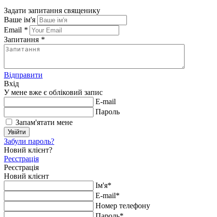
Задати запитання священику
Ваше ім'я
Email
*
Запитання
*
Відправити
Вхід
У мене вже є обліковий запис
E-mail
Пароль
Запам'ятати мене
Увійти
Забули пароль?
Новий клієнт?
Реєстрація
Реєстрація
Новий клієнт
Ім'я*
E-mail*
Номер телефону
Пароль*