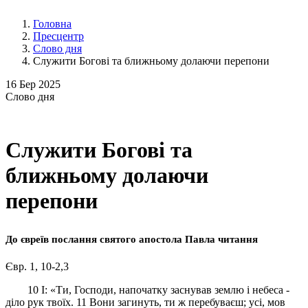
Головна
Пресцентр
Слово дня
Служити Богові та ближньому долаючи перепони
16
Бер 2025
Слово
дня
Служити Богові та
ближньому долаючи
перепони
До євреїв послання святого апостола Павла читання
Євр. 1, 10-2,3
10 І: «Ти, Господи, напочатку заснував землю і небеса -
діло рук твоїх. 11 Вони загинуть, ти ж перебуваєш; усі, мов