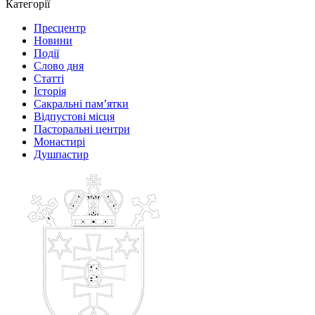
Категорії
Пресцентр
Новини
Події
Слово дня
Статті
Історія
Сакральні пам’ятки
Відпустові місця
Пасторальні центри
Монастирі
Душпастир