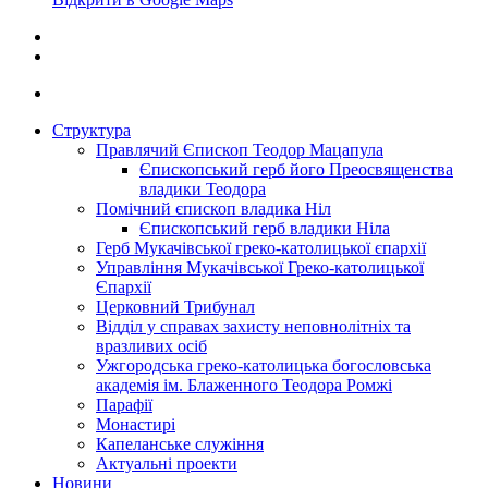
Структура
Правлячий Єпископ Теодор Мацапула
Єпископський герб його Преосвященства
владики Теодора
Помічний єпископ владика Ніл
Єпископський герб владики Ніла
Герб Мукачівської греко-католицької єпархії
Управління Мукачівської Греко-католицької
Єпархії
Церковний Трибунал
Відділ у справах захисту неповнолітніх та
вразливих осіб
Ужгородська греко-католицька богословська
академія ім. Блаженного Теодора Ромжі
Парафії
Монастирі
Капеланське служіння
Актуальні проекти
Новини