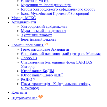
Єпископи МГКЄ
Мученики та Ісповідники віри
Історія Ужгородського кафедрального собору
Ікона Мукачівської Пречистої Богородиці
Молодь МГКЄ
Архідияконати
Ужгородський архідияконат
Мукачівський архідияконат
Хустський вікаріат
Берегівський деканат
Корисні посилання
Греко-католицьке Закарпаття
Єпархіальний паломницький центр св. Миколая
Логос-ТВ
Єпархіальний благодійний фонд CARITAS
Ужгород
Ютюб канал ХоДІМ
Ютюб канал Слово наДІЇ
РАДІО 7
Пряма трансляція з Кафедрального собору
м.Ужгород
Контакти
Підтримати нас