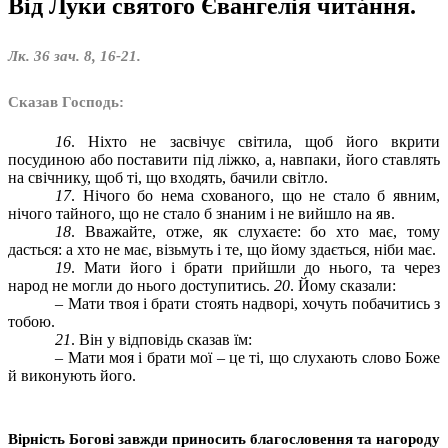
Від Луки святого Євангелія читáння.
Лк. 36 зач. 8, 16-21.
Сказав Господь:
16
. Ніхто не засвічує світила, щоб його вкрити
посудиною або поставити під ліжко, а, навпаки, його ставлять
на свічнику, щоб ті, що входять, бачили світло.
17
. Нічого бо нема схованого, що не стало б явним,
нічого тайного, що не стало б знаним і не вийшло на яв.
18
. Вважайте, отже, як слухаєте: бо хто має, тому
дасться: а хто не має, візьмуть і те, що йому здається, ніби має.
19
. Мати його і брати прийшли до нього, та через
народ не могли до нього доступитись.
20
. Йому сказали:
– Мати твоя і брати стоять надворі, хочуть побачитись з
тобою.
21
. Він у відповідь сказав їм:
– Мати моя і брати мої – це ті, що слухають слово Боже
й виконують його.
В
ірність Богові завжди приносить благословення та нагороду