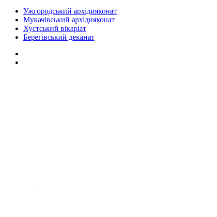
Ужгородський архідияконат
Мукачівський архідияконат
Хустський вікаріат
Берегівський деканат