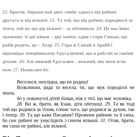
22.
Браття, Авраам мав двох синів: одного від рабині,
другого ж від вільної.
23.
Та той, що від рабині, народився за
тілом, той же що від вільної – за обітницею.
24.
Це має інше
значення: ті дві жінки – два завіти; один з гори Синаю, що
рабів родить, це – Агар.
25.
Гора ж Синай в Арабії і
відповідає теперішньому Єрусалимові, що в рабстві зо своїми
дітьми.
26.
Але вишній Єрусалим – вільний, він мати всім
нам.
27.
Написано бо:
Веселися, неплідна, що не родиш!
Возкликни, рада та весела, ти, що мук породіллі не
знала,
бо у покинутої дітей більш, ніж у тієї, що має чоловіка.
28.
Ви ж, брати, як Ісаак, діти обітниці.
29.
Та як тоді
той що родився за тілом, гонив того, що родився за духом, так
і тепер.
30.
Та що каже Писання? Прожени рабиню та її сина,
бо син рабині не унаслідить з сином вільної.
31.
Отак, брати,
ми сини не рабині, але вільної.