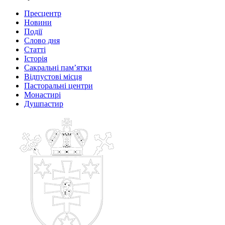
Пресцентр
Новини
Події
Слово дня
Статті
Історія
Сакральні пам’ятки
Відпустові місця
Пасторальні центри
Монастирі
Душпастир