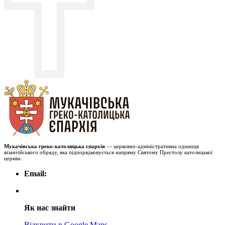
Мукачівська греко-католицька єпархія
— церковно-адміністративна одиниця
візантійського обряду, яка підпорядковується напряму Святому Престолу католицької
церкви.
Email:
Як нас знайти
Відкрити в Google Maps