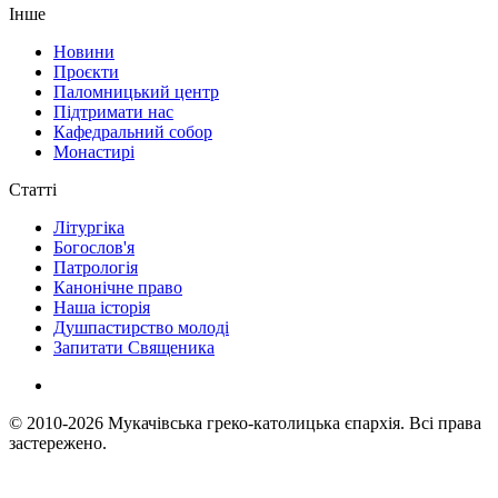
Інше
Новини
Проєкти
Паломницький центр
Підтримати нас
Кафедральний собор
Монастирі
Статті
Літургіка
Богослов'я
Патрологія
Канонічне право
Наша історія
Душпастирство молоді
Запитати Священика
© 2010-2026
Мукачівська греко-католицька єпархія.
Всі права
застережено.