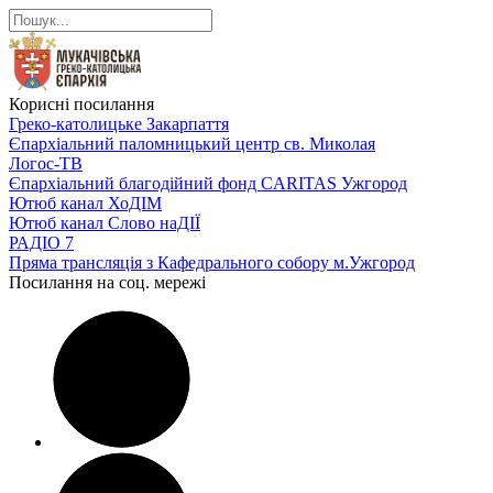
Корисні посилання
Греко-католицьке Закарпаття
Єпархіальний паломницький центр св. Миколая
Логос-ТВ
Єпархіальний благодійний фонд CARITAS Ужгород
Ютюб канал ХоДІМ
Ютюб канал Слово наДІЇ
РАДІО 7
Пряма трансляція з Кафедрального собору м.Ужгород
Посилання на соц. мережі