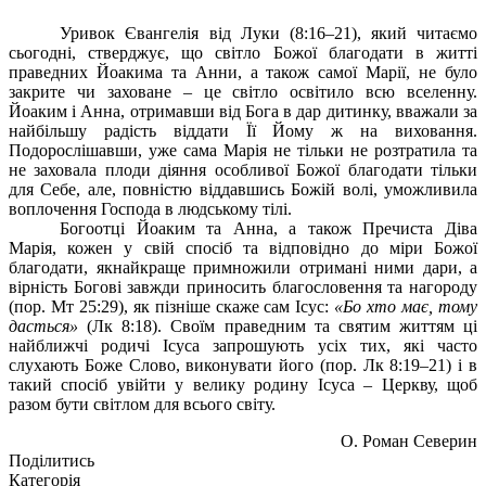
Уривок Євангелія від Луки (8:16–21), який читаємо
сьогодні, стверджує, що світло Божої благодати в житті
праведних Йоакима та Анни, а також самої Марії, не було
закрите чи заховане – це світло освітило всю вселенну.
Йоаким і Анна, отримавши від Бога в дар дитинку, вважали за
найбільшу радість віддати Її Йому ж на виховання.
Подорослішавши, уже сама Марія не тільки не розтратила та
не заховала плоди діяння особливої Божої благодати тільки
для Себе, але, повністю віддавшись Божій волі, уможливила
воплочення Господа в людському тілі.
Богоотці Йоаким та Анна, а також Пречиста Діва
Марія, кожен у свій спосіб та відповідно до міри Божої
благодати, якнайкраще примножили отримані ними дари, а
вірність Богові завжди приносить благословення та нагороду
(пор. Мт 25:29), як пізніше скаже сам Ісус:
«Бо хто має, тому
дасться»
(Лк 8:18). Своїм праведним та святим життям ці
найближчі родичі Ісуса запрошують усіх тих, які часто
слухають Боже Слово, виконувати його (пор. Лк 8:19–21) і в
такий спосіб увійти у велику родину Ісуса – Церкву, щоб
разом бути світлом для всього світу.
О. Роман Северин
Поділитись
Категорія