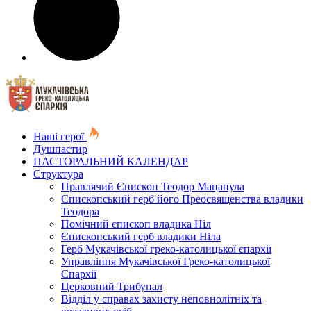
Наші герої
Душпастир
ПАСТОРАЛЬНИЙ КАЛЕНДАР
Структура
Правлячий Єпископ Теодор Мацапула
Єпископський герб його Преосвященства владики
Теодора
Помічний єпископ владика Ніл
Єпископський герб владики Ніла
Герб Мукачівської греко-католицької єпархії
Управління Мукачівської Греко-католицької
Єпархії
Церковний Трибунал
Відділ у справах захисту неповнолітніх та