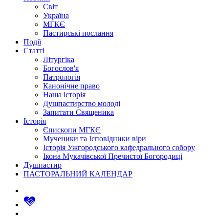
Світ
Україна
МГКЄ
Пастирські послання
Події
Статті
Літургіка
Богослов'я
Патрологія
Канонічне право
Наша історія
Душпастирство молоді
Запитати Священика
Історія
Єпископи МГКЄ
Мученики та Ісповідники віри
Історія Ужгородського кафедрального собору
Ікона Мукачівської Пречистої Богородиці
Душпастир
ПАСТОРАЛЬНИЙ КАЛЕНДАР