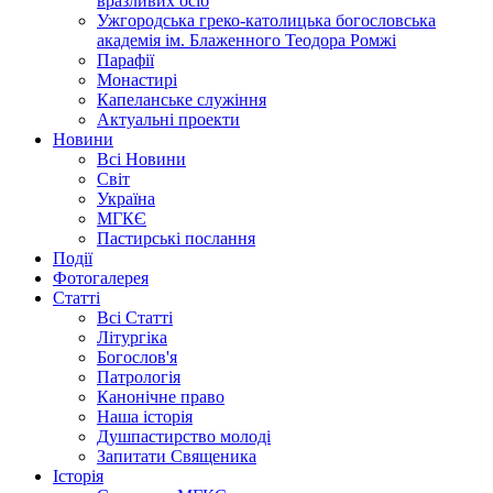
вразливих осіб
Ужгородська греко-католицька богословська
академія ім. Блаженного Теодора Ромжі
Парафії
Монастирі
Капеланське служіння
Актуальні проекти
Новини
Всі Новини
Світ
Україна
МГКЄ
Пастирські послання
Події
Фотогалерея
Статті
Всі Статті
Літургіка
Богослов'я
Патрологія
Канонічне право
Наша історія
Душпастирство молоді
Запитати Священика
Історія