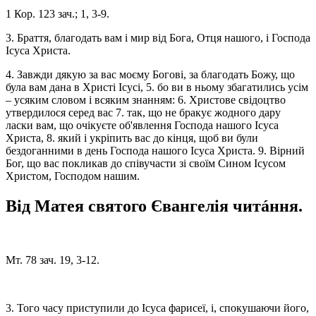
1 Кор. 123 зач.; 1, 3-9.
3. Браття, благодать вам і мир від Бога, Отця нашого, і Господа
Ісуса Христа.
4. Завжди дякую за вас моєму Богові, за благодать Божу, що
була вам дана в Христі Ісусі, 5. бо ви в ньому збагатились усім
– усяким словом і всяким знанням: 6. Христове свідоцтво
утвердилося серед вас 7. так, що не бракує жодного дару
ласки вам, що очікуєте об'явлення Господа нашого Ісуса
Христа, 8. який і укріпить вас до кінця, щоб ви були
бездоганними в день Господа нашого Ісуса Христа. 9. Вірний
Бог, що вас покликав до співучасти зі своїм Сином Ісусом
Христом, Господом нашим.
Від Матея святого Євангелія читáння.
Мт. 78 зач. 19, 3-12.
3. Того часу приступили до Ісуса фарисеї, і, спокушаючи його,