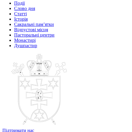
Події
Слово дня
Статті
Історія
Сакральні пам’ятки
Відпустові місця
Пасторальні центри
Монастирі
Душпастир
Підтримати нас