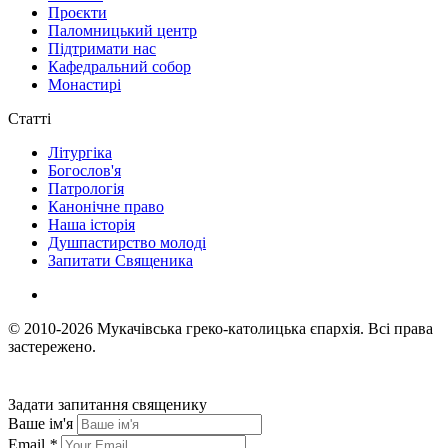
Проєкти
Паломницький центр
Підтримати нас
Кафедральний собор
Монастирі
Статті
Літургіка
Богослов'я
Патрологія
Канонічне право
Наша історія
Душпастирство молоді
Запитати Священика
© 2010-2026
Мукачівська греко-католицька єпархія.
Всі права
застережено.
Задати запитання священику
Ваше ім'я
Email
*