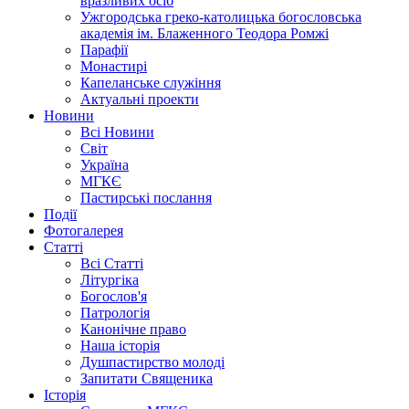
вразливих осіб
Ужгородська греко-католицька богословська
академія ім. Блаженного Теодора Ромжі
Парафії
Монастирі
Капеланське служіння
Актуальні проекти
Новини
Всі Новини
Світ
Україна
МГКЄ
Пастирські послання
Події
Фотогалерея
Статті
Всі Статті
Літургіка
Богослов'я
Патрологія
Канонічне право
Наша історія
Душпастирство молоді
Запитати Священика
Історія