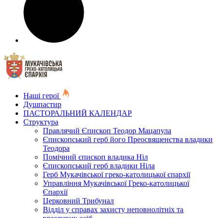
Наші герої
Душпастир
ПАСТОРАЛЬНИЙ КАЛЕНДАР
Структура
Правлячий Єпископ Теодор Мацапула
Єпископський герб його Преосвященства владики
Теодора
Помічний єпископ владика Ніл
Єпископський герб владики Ніла
Герб Мукачівської греко-католицької єпархії
Управління Мукачівської Греко-католицької
Єпархії
Церковний Трибунал
Відділ у справах захисту неповнолітніх та