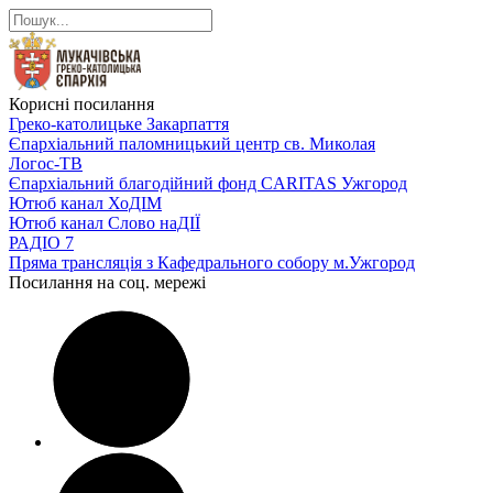
Корисні посилання
Греко-католицьке Закарпаття
Єпархіальний паломницький центр св. Миколая
Логос-ТВ
Єпархіальний благодійний фонд CARITAS Ужгород
Ютюб канал ХоДІМ
Ютюб канал Слово наДІЇ
РАДІО 7
Пряма трансляція з Кафедрального собору м.Ужгород
Посилання на соц. мережі