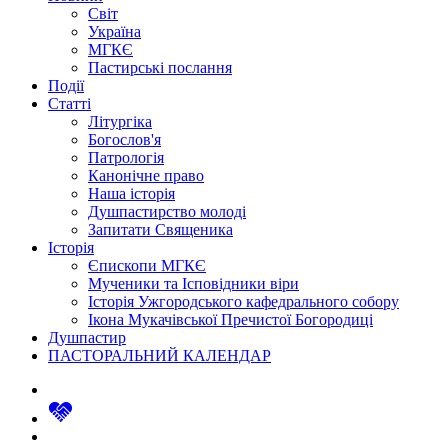
Світ
Україна
МГКЄ
Пастирські послання
Події
Статті
Літургіка
Богослов'я
Патрологія
Канонічне право
Наша історія
Душпастирство молоді
Запитати Священика
Історія
Єпископи МГКЄ
Мученики та Ісповідники віри
Історія Ужгородського кафедрального собору
Ікона Мукачівської Пречистої Богородиці
Душпастир
ПАСТОРАЛЬНИЙ КАЛЕНДАР