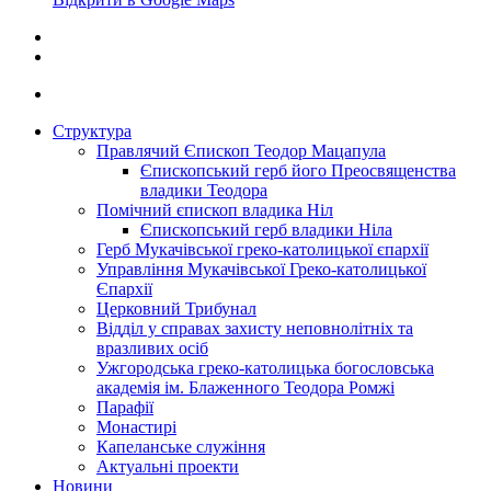
Структура
Правлячий Єпископ Теодор Мацапула
Єпископський герб його Преосвященства
владики Теодора
Помічний єпископ владика Ніл
Єпископський герб владики Ніла
Герб Мукачівської греко-католицької єпархії
Управління Мукачівської Греко-католицької
Єпархії
Церковний Трибунал
Відділ у справах захисту неповнолітніх та
вразливих осіб
Ужгородська греко-католицька богословська
академія ім. Блаженного Теодора Ромжі
Парафії
Монастирі
Капеланське служіння
Актуальні проекти
Новини