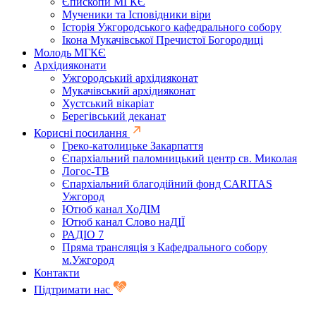
Єпископи МГКЄ
Мученики та Ісповідники віри
Історія Ужгородського кафедрального собору
Ікона Мукачівської Пречистої Богородиці
Молодь МГКЄ
Архідияконати
Ужгородський архідияконат
Мукачівський архідияконат
Хустський вікаріат
Берегівський деканат
Корисні посилання
Греко-католицьке Закарпаття
Єпархіальний паломницький центр св. Миколая
Логос-ТВ
Єпархіальний благодійний фонд CARITAS
Ужгород
Ютюб канал ХоДІМ
Ютюб канал Слово наДІЇ
РАДІО 7
Пряма трансляція з Кафедрального собору
м.Ужгород
Контакти
Підтримати нас