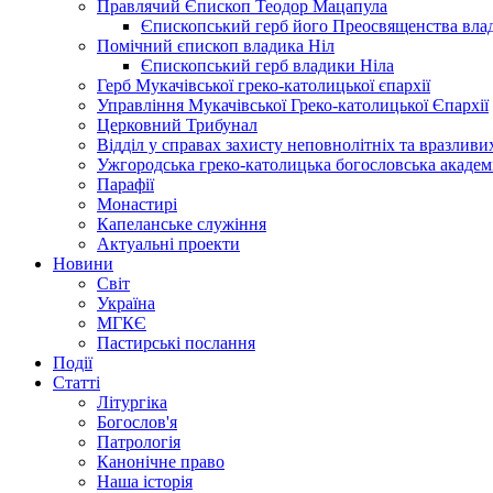
Правлячий Єпископ Теодор Мацапула
Єпископський герб його Преосвященства вла
Помічний єпископ владика Ніл
Єпископський герб владики Ніла
Герб Мукачівської греко-католицької єпархії
Управління Мукачівської Греко-католицької Єпархії
Церковний Трибунал
Відділ у справах захисту неповнолітніх та вразливих
Ужгородська греко-католицька богословська академ
Парафії
Монастирі
Капеланське служіння
Актуальні проекти
Новини
Світ
Україна
МГКЄ
Пастирські послання
Події
Статті
Літургіка
Богослов'я
Патрологія
Канонічне право
Наша історія