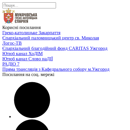
Корисні посилання
Греко-католицьке Закарпаття
Єпархіальний паломницький центр св. Миколая
Логос-ТВ
Єпархіальний благодійний фонд CARITAS Ужгород
Ютюб канал ХоДІМ
Ютюб канал Слово наДІЇ
РАДІО 7
Пряма трансляція з Кафедрального собору м.Ужгород
Посилання на соц. мережі