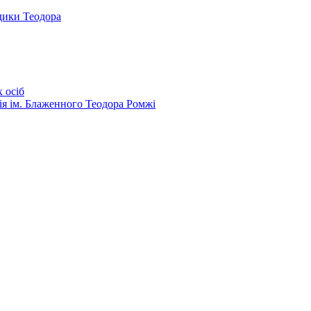
дики Теодора
 осіб
ія ім. Блаженного Теодора Ромжі