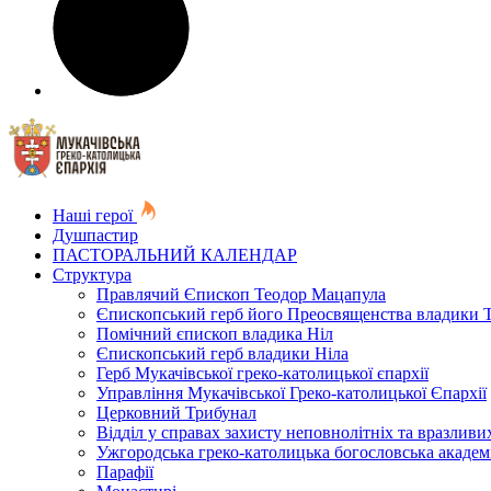
Наші герої
Душпастир
ПАСТОРАЛЬНИЙ КАЛЕНДАР
Структура
Правлячий Єпископ Теодор Мацапула
Єпископський герб його Преосвященства владики 
Помічний єпископ владика Ніл
Єпископський герб владики Ніла
Герб Мукачівської греко-католицької єпархії
Управління Мукачівської Греко-католицької Єпархії
Церковний Трибунал
Відділ у справах захисту неповнолітніх та вразливих
Ужгородська греко-католицька богословська академ
Парафії