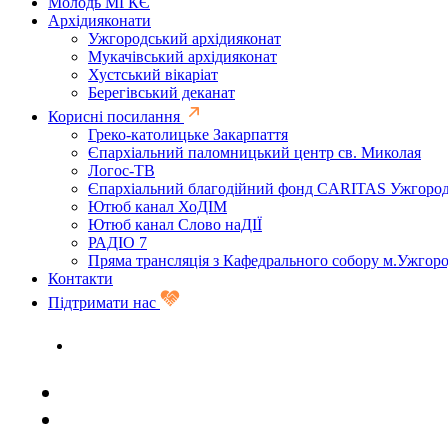
Молодь МГКЄ
Архідияконати
Ужгородський архідияконат
Мукачівський архідияконат
Хустський вікаріат
Берегівський деканат
Корисні посилання
Греко-католицьке Закарпаття
Єпархіальний паломницький центр св. Миколая
Логос-ТВ
Єпархіальний благодійний фонд CARITAS Ужгоро
Ютюб канал ХоДІМ
Ютюб канал Слово наДІЇ
РАДІО 7
Пряма трансляція з Кафедрального собору м.Ужгор
Контакти
Підтримати нас
Задати запитання священику