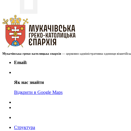
Мукачівська греко-католицька єпархія
— церковно-адміністративна одиниця візантійськ
Email:
Як нас знайти
Відкрити в Google Maps
Структура