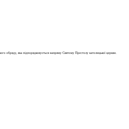
ого обряду, яка підпорядковується напряму Святому Престолу католицької церкви.