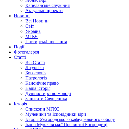
Монастирі
Капеланське служіння
Актуальні проекти
Новини
Всі Новини
Світ
Україна
МГКЄ
Пастирські послання
Події
Фотогалерея
Статті
Всі Статті
Літургіка
Богослов'я
Патрологія
Канонічне право
Наша історія
Душпастирство молоді
Запитати Священика
Історія
Єпископи МГКЄ
Мученики та Ісповідники віри
Історія Ужгородського кафедрального собору
Ікона Мукачівської Пречистої Богородиці