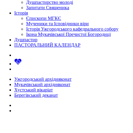
Душпастирство молоді
Запитати Священика
Історія
Єпископи МГКЄ
Мученики та Ісповідники віри
Історія Ужгородського кафедрального собору
Ікона Мукачівської Пречистої Богородиці
Душпастир
ПАСТОРАЛЬНИЙ КАЛЕНДАР
Ужгородський архідияконат
Мукачівський архідияконат
Хустський вікаріат
Берегівський деканат