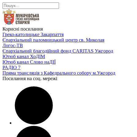
Корисні посилання
Греко-католицьке Закарпаття
Єпархіальний паломницький центр св. Миколая
Логос-ТВ
Єпархіальний благодійний фонд CARITAS Ужгород
Ютюб канал ХоДІМ
Ютюб канал Слово наДІЇ
РАДІО 7
Пряма трансляція з Кафедрального собору м.Ужгород
Посилання на соц. мережі