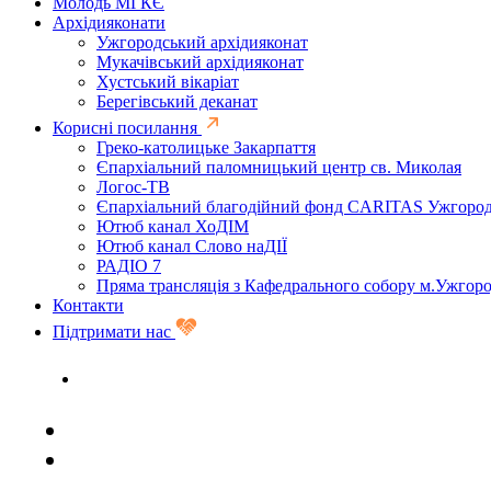
Молодь МГКЄ
Архідияконати
Ужгородський архідияконат
Мукачівський архідияконат
Хустський вікаріат
Берегівський деканат
Корисні посилання
Греко-католицьке Закарпаття
Єпархіальний паломницький центр св. Миколая
Логос-ТВ
Єпархіальний благодійний фонд CARITAS Ужгоро
Ютюб канал ХоДІМ
Ютюб канал Слово наДІЇ
РАДІО 7
Пряма трансляція з Кафедрального собору м.Ужгор
Контакти
Підтримати нас
Задати запитання священику