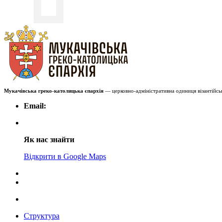
Мукачівська греко-католицька єпархія
— церковно-адміністративна одиниця візантійськ
Email:
Як нас знайти
Відкрити в Google Maps
Структура