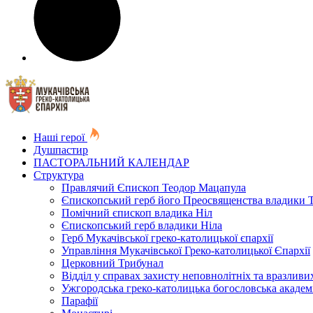
Наші герої
Душпастир
ПАСТОРАЛЬНИЙ КАЛЕНДАР
Структура
Правлячий Єпископ Теодор Мацапула
Єпископський герб його Преосвященства владики 
Помічний єпископ владика Ніл
Єпископський герб владики Ніла
Герб Мукачівської греко-католицької єпархії
Управління Мукачівської Греко-католицької Єпархії
Церковний Трибунал
Відділ у справах захисту неповнолітніх та вразливих
Ужгородська греко-католицька богословська академ
Парафії