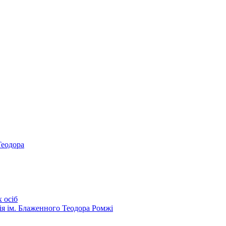
Теодора
 осіб
ія ім. Блаженного Теодора Ромжі