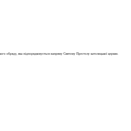
ого обряду, яка підпорядковується напряму Святому Престолу католицької церкви.