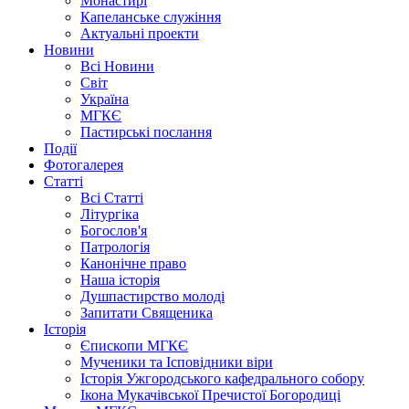
Монастирі
Капеланське служіння
Актуальні проекти
Новини
Всі Новини
Світ
Україна
МГКЄ
Пастирські послання
Події
Фотогалерея
Статті
Всі Статті
Літургіка
Богослов'я
Патрологія
Канонічне право
Наша історія
Душпастирство молоді
Запитати Священика
Історія
Єпископи МГКЄ
Мученики та Ісповідники віри
Історія Ужгородського кафедрального собору
Ікона Мукачівської Пречистої Богородиці