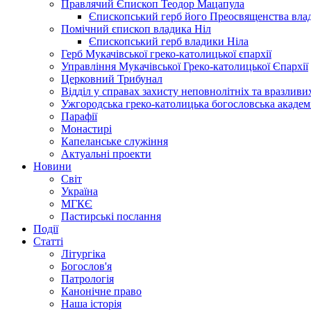
Правлячий Єпископ Теодор Мацапула
Єпископський герб його Преосвященства вла
Помічний єпископ владика Ніл
Єпископський герб владики Ніла
Герб Мукачівської греко-католицької єпархії
Управління Мукачівської Греко-католицької Єпархії
Церковний Трибунал
Відділ у справах захисту неповнолітніх та вразливих
Ужгородська греко-католицька богословська академ
Парафії
Монастирі
Капеланське служіння
Актуальні проекти
Новини
Світ
Україна
МГКЄ
Пастирські послання
Події
Статті
Літургіка
Богослов'я
Патрологія
Канонічне право
Наша історія