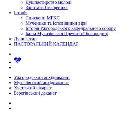
Душпастирство молоді
Запитати Священика
Історія
Єпископи МГКЄ
Мученики та Ісповідники віри
Історія Ужгородського кафедрального собору
Ікона Мукачівської Пречистої Богородиці
Душпастир
ПАСТОРАЛЬНИЙ КАЛЕНДАР
Ужгородський архідияконат
Мукачівський архідияконат
Хустський вікаріат
Берегівський деканат