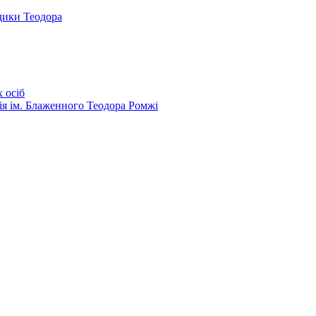
дики Теодора
 осіб
ія ім. Блаженного Теодора Ромжі